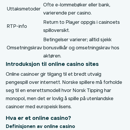
Ofte e-lommebøker eller bank,
Uttaksmetoder
varierende per casino.
Return to Player oppgis i casinoets
RTP-info
spilloversikt.
Betingelser varierer; alltid sjekk
Omsetningskrav
bonusvilkår og omsetningskrav hos
aktøren.
Introduksjon til online casino sites
Online casinoer gir tilgang til et bredt utvalg
pengespill over internett. Norske spillere må forholde
seg til en enerettsmodell hvor Norsk Tipping har
monopol, men det er lovlig å spille på utenlandske
casinoer med europeisk lisens.
Hva er et online casino?
Definisjonen av online casino