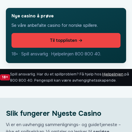
Nye casino å prøve
Se våre anbefalte casino for norske spillere.
Til topplisten →
18+ · Spill ansvarlig · Hjelpelinjen 800 800 40.
Spill ansvarlig. Har du et spillproblem? Få hjelp hos
Hjelpelinjen
på
18+
800 800 40. Pengespill kan være avhengighetsskapende.
Slik fungerer Nyeste Casino
Vi er en uavhengig sammenlignings- og guidetjeneste –
ikke et spillselskap. Vi omtaler og lenker til
seriøse,