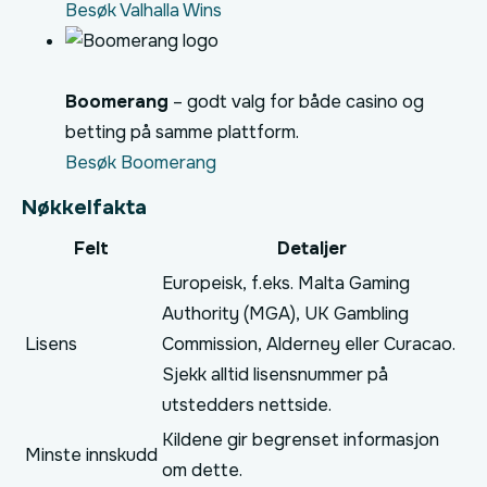
Besøk Valhalla Wins
Boomerang
– godt valg for både casino og
betting på samme plattform.
Besøk Boomerang
Nøkkelfakta
Felt
Detaljer
Europeisk, f.eks. Malta Gaming
Authority (MGA), UK Gambling
Lisens
Commission, Alderney eller Curacao.
Sjekk alltid lisensnummer på
utstedders nettside.
Kildene gir begrenset informasjon
Minste innskudd
om dette.