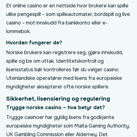
Et online casino er en nettside hvor brukere kan spille
ulike pengespill – som spilleautomater, bordspill og live
casino – mot innskudd fra bankkonto eller e-
lommebok.
Hvordan fungerer de?
Norske brukere kan registrere seg, gjøre innskudd,
spille og be om uttak. Identitetskontroll og
lisensstatus bør kontrolleres før du velger casino.
Utenlandske operatører med lisens fra europeiske
myndigheter aksepterer ofte norske spillere.
Sikkerhet, lisensiering og regulering
Trygge norske casino – hva betyr det?
Trygge casinoer har gyldig lisens fra godkjente
europeiske myndigheter som Malta Gaming Authority,
UK Gambling Commission eller Alderney. Det