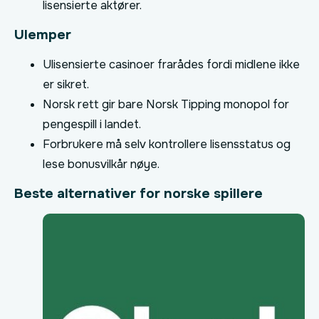
lisensierte aktører.
Ulemper
Ulisensierte casinoer frarådes fordi midlene ikke
er sikret.
Norsk rett gir bare Norsk Tipping monopol for
pengespill i landet.
Forbrukere må selv kontrollere lisensstatus og
lese bonusvilkår nøye.
Beste alternativer for norske spillere