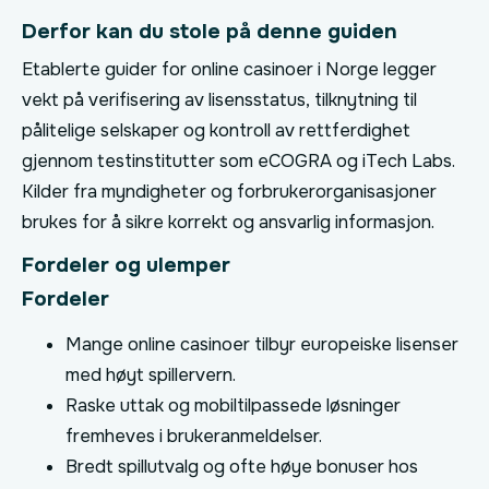
Derfor kan du stole på denne guiden
Etablerte guider for online casinoer i Norge legger
vekt på verifisering av lisensstatus, tilknytning til
pålitelige selskaper og kontroll av rettferdighet
gjennom testinstitutter som eCOGRA og iTech Labs.
Kilder fra myndigheter og forbrukerorganisasjoner
brukes for å sikre korrekt og ansvarlig informasjon.
Fordeler og ulemper
Fordeler
Mange online casinoer tilbyr europeiske lisenser
med høyt spillervern.
Raske uttak og mobiltilpassede løsninger
fremheves i brukeranmeldelser.
Bredt spillutvalg og ofte høye bonuser hos