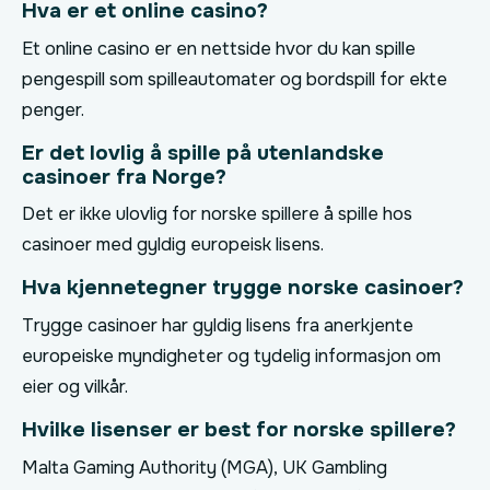
Hva er et online casino?
Et online casino er en nettside hvor du kan spille
pengespill som spilleautomater og bordspill for ekte
penger.
Er det lovlig å spille på utenlandske
casinoer fra Norge?
Det er ikke ulovlig for norske spillere å spille hos
casinoer med gyldig europeisk lisens.
Hva kjennetegner trygge norske casinoer?
Trygge casinoer har gyldig lisens fra anerkjente
europeiske myndigheter og tydelig informasjon om
eier og vilkår.
Hvilke lisenser er best for norske spillere?
Malta Gaming Authority (MGA), UK Gambling