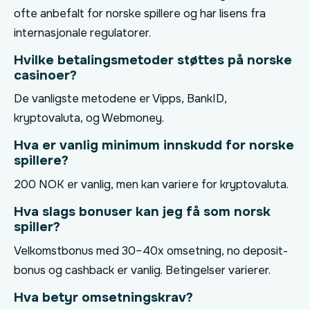
ofte anbefalt for norske spillere og har lisens fra
internasjonale regulatorer.
Hvilke betalingsmetoder støttes på norske
casinoer?
De vanligste metodene er Vipps, BankID,
kryptovaluta, og Webmoney.
Hva er vanlig minimum innskudd for norske
spillere?
200 NOK er vanlig, men kan variere for kryptovaluta.
Hva slags bonuser kan jeg få som norsk
spiller?
Velkomstbonus med 30–40x omsetning, no deposit-
bonus og cashback er vanlig. Betingelser varierer.
Hva betyr omsetningskrav?