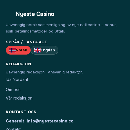
Nyeste Casino
Uavhengig norsk sammenligning av nye nettcasino – bonus,
spill, betalingsmetoder og uttak.
SPRÅK / LANGUAGE
Norsk
English
REDAKSJON
Uavhengig redaksjon · Ansvarlig redaktør:
Ida Nordahl
Om oss
Vår redaksjon
KONTAKT OSS
Generelt: info@nyestecasino.cc
Kontakt