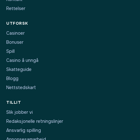
Rettelser
UTFORSK
Casinoer
Bonuser
Spill
Casino å unngå
Skatteguide
Blogg
Nettstedskart
TILLIT
Slik jobber vi
Redaksjonelle retningslinjer
Ansvarlig spilling
Annonsesamarbeid