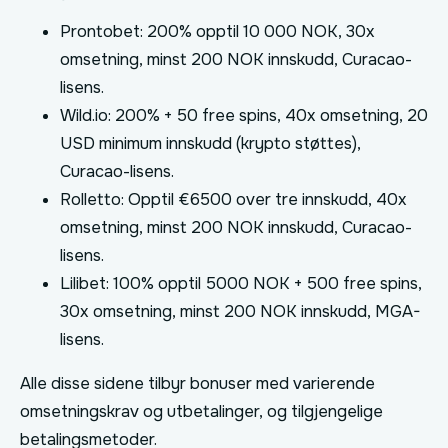
Prontobet: 200% opptil 10 000 NOK, 30x
omsetning, minst 200 NOK innskudd, Curacao-
lisens.
Wild.io: 200% + 50 free spins, 40x omsetning, 20
USD minimum innskudd (krypto støttes),
Curacao-lisens.
Rolletto: Opptil €6500 over tre innskudd, 40x
omsetning, minst 200 NOK innskudd, Curacao-
lisens.
Lilibet: 100% opptil 5000 NOK + 500 free spins,
30x omsetning, minst 200 NOK innskudd, MGA-
lisens.
Alle disse sidene tilbyr bonuser med varierende
omsetningskrav og utbetalinger, og tilgjengelige
betalingsmetoder.