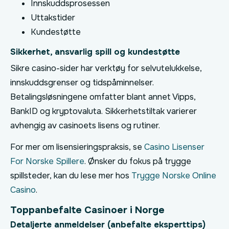
Innskuddsprosessen
Uttakstider
Kundestøtte
Sikkerhet, ansvarlig spill og kundestøtte
Sikre casino-sider har verktøy for selvutelukkelse,
innskuddsgrenser og tidspåminnelser.
Betalingsløsningene omfatter blant annet Vipps,
BankID og kryptovaluta. Sikkerhetstiltak varierer
avhengig av casinoets lisens og rutiner.
For mer om lisensieringspraksis, se
Casino Lisenser
For Norske Spillere
. Ønsker du fokus på trygge
spillsteder, kan du lese mer hos
Trygge Norske Online
Casino
.
Toppanbefalte Casinoer i Norge
Detaljerte anmeldelser (anbefalte eksperttips)