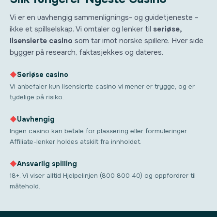
Vi er en uavhengig sammenlignings- og guidetjeneste –
ikke et spillselskap. Vi omtaler og lenker til
seriøse,
lisensierte casino
som tar imot norske spillere. Hver side
bygger på research, faktasjekkes og dateres.
◆
Seriøse casino
Vi anbefaler kun lisensierte casino vi mener er trygge, og er
tydelige på risiko.
◆
Uavhengig
Ingen casino kan betale for plassering eller formuleringer.
Affiliate-lenker holdes atskilt fra innholdet.
◆
Ansvarlig spilling
18+. Vi viser alltid Hjelpelinjen (800 800 40) og oppfordrer til
måtehold.