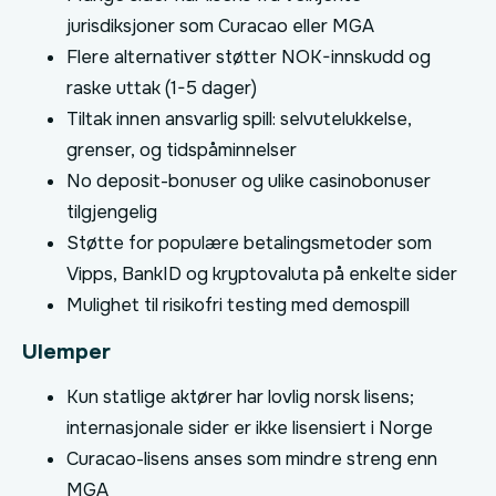
jurisdiksjoner som Curacao eller MGA
Flere alternativer støtter NOK-innskudd og
raske uttak (1-5 dager)
Tiltak innen ansvarlig spill: selvutelukkelse,
grenser, og tidspåminnelser
No deposit-bonuser og ulike casinobonuser
tilgjengelig
Støtte for populære betalingsmetoder som
Vipps, BankID og kryptovaluta på enkelte sider
Mulighet til risikofri testing med demospill
Ulemper
Kun statlige aktører har lovlig norsk lisens;
internasjonale sider er ikke lisensiert i Norge
Curacao-lisens anses som mindre streng enn
MGA