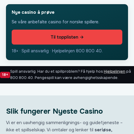
Nye casino å prøve
Se våre anbefalte casino for norske spillere.
Til topplisten →
18+ · Spill ansvarlig · Hjelpelinjen 800 800 40.
Spill ansvarlig. Har du et spillproblem? Få hjelp hos
Hjelpelinjen
på
18+
800 800 40. Pengespill kan være avhengighetsskapende.
Slik fungerer Nyeste Casino
Vi er en uavhengig sammenlignings- og guidetjeneste –
ikke et spillselskap. Vi omtaler og lenker til
seriøse,