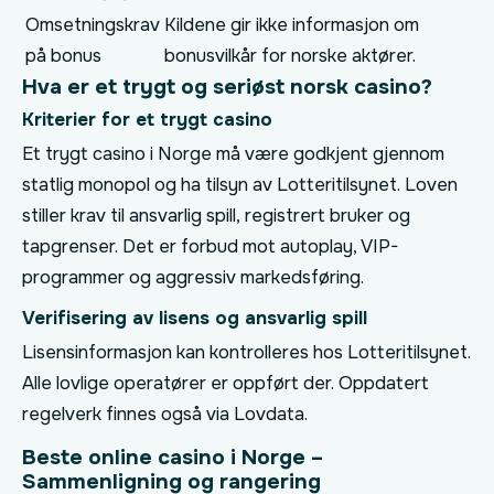
Omsetningskrav
Kildene gir ikke informasjon om
på bonus
bonusvilkår for norske aktører.
Hva er et trygt og seriøst norsk casino?
Kriterier for et trygt casino
Et trygt casino i Norge må være godkjent gjennom
statlig monopol og ha tilsyn av Lotteritilsynet. Loven
stiller krav til ansvarlig spill, registrert bruker og
tapgrenser. Det er forbud mot autoplay, VIP-
programmer og aggressiv markedsføring.
Verifisering av lisens og ansvarlig spill
Lisensinformasjon kan kontrolleres hos Lotteritilsynet.
Alle lovlige operatører er oppført der. Oppdatert
regelverk finnes også via Lovdata.
Beste online casino i Norge –
Sammenligning og rangering