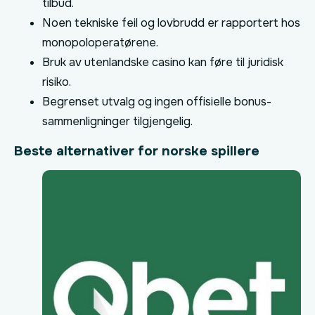
tilbud.
Noen tekniske feil og lovbrudd er rapportert hos
monopoloperatørene.
Bruk av utenlandske casino kan føre til juridisk
risiko.
Begrenset utvalg og ingen offisielle bonus-
sammenligninger tilgjengelig.
Beste alternativer for norske spillere