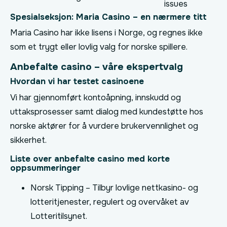
issues
Spesialseksjon: Maria Casino – en nærmere titt
Maria Casino har ikke lisens i Norge, og regnes ikke
som et trygt eller lovlig valg for norske spillere.
Anbefalte casino – våre ekspertvalg
Hvordan vi har testet casinoene
Vi har gjennomført kontoåpning, innskudd og
uttaksprosesser samt dialog med kundestøtte hos
norske aktører for å vurdere brukervennlighet og
sikkerhet.
Liste over anbefalte casino med korte
oppsummeringer
Norsk Tipping – Tilbyr lovlige nettkasino- og
lotteritjenester, regulert og overvåket av
Lotteritilsynet.