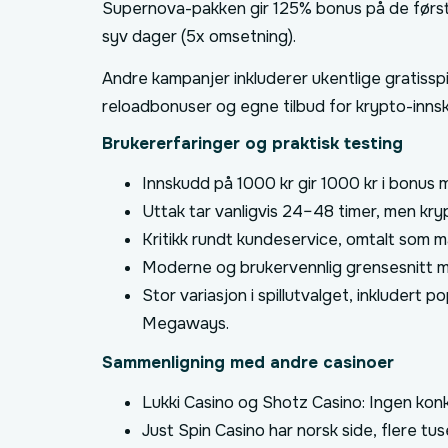
Supernova-pakken gir 125% bonus på de første
syv dager (5x omsetning).
Andre kampanjer inkluderer ukentlige gratiss
reloadbonuser og egne tilbud for krypto-inns
Brukererfaringer og praktisk testing
Innskudd på 1000 kr gir 1000 kr i bonus
Uttak tar vanligvis 24–48 timer, men kry
Kritikk rundt kundeservice, omtalt som man
Moderne og brukervennlig grensesnitt m
Stor variasjon i spillutvalget, inkludert
Megaways.
Sammenligning med andre casinoer
Lukki Casino og Shotz Casino: Ingen konkr
Just Spin Casino har norsk side, flere t