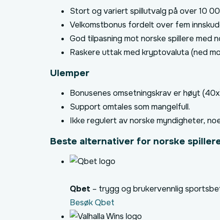
Stort og variert spillutvalg på over 10 000
Velkomstbonus fordelt over fem innskudd
God tilpasning mot norske spillere med 
Raskere uttak med kryptovaluta (ned mot
Ulemper
Bonusenes omsetningskrav er høyt (40x)
Support omtales som mangelfull.
Ikke regulert av norske myndigheter, noe 
Beste alternativer for norske spiller
Qbet
– trygg og brukervennlig sportsbet
Besøk Qbet