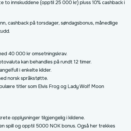
 to innskuddene (opptil 25 000 kr) pluss 10% cashback i
pinn, cashback på torsdager, søndagsbonus, månedlige
kudd.
 med 40 000 kr omsetningskrav.
ptovaluta kan behandles på rundt 12 timer.
gelfull i enkelte kilder.
ed norsk språkstøtte.
 populære titler som Elvis Frog og Lady Wolf Moon
ete opplysninger tilgjengelig i kildene.
usen spill og opptil 5000 NOK bonus. Også her trekkes