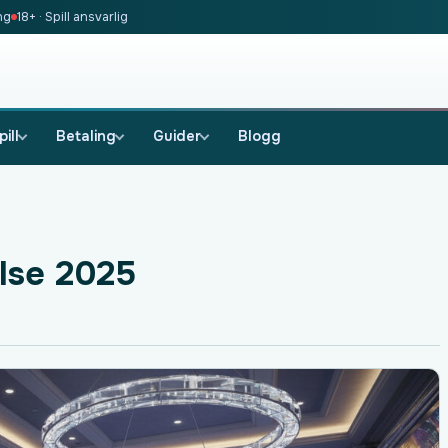
ng
18+ · Spill ansvarlig
pill
Betaling
Guider
Blogg
lse 2025