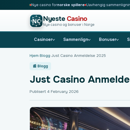
Nye casino for
norske spillere
Uavhengig sammenligni
Nyeste
Casino
Nye casino og bonuser i Norge
Casinoer
Sammenlign
Bonuser
S
Hjem
›
Blogg
›
Just Casino Anmeldelse 2025
📰 Blogg
Just Casino Anmelde
Publisert 4 February 2026