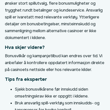
ønsker stort spillutvalg, flere bonusmuligheter og
trygghet rundt betalinger og kundeservice. Ansvarlig
spill er ivaretatt med relevante verktøy. Ytterligere
detaljer om bonusbetingelser, minsteinnskudd og
sammenligning mellom alternative casinoer er ikke
dokumentert i kildene.
Hva skjer videre?
Bonusvilkår og kampanjetilbud kan endres over tid. Vi
anbefaler å kontrollere oppdatert informasjon direkte
på casinoets nettside eller hos relevante kilder.
Tips fra eksperter
Sjekk bonusvilkårene før innskudd siden
omsetningskrav ikke er oppgitt i kildene.
Bruk ansvarlig spill-verktøy som innskudds- og
tapsgrenser for bedre kontroll.