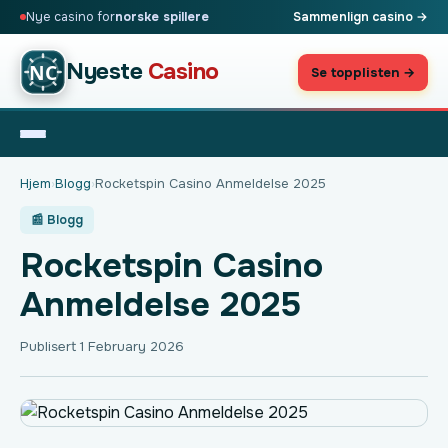
Nye casino for
norske spillere
Sammenlign casino →
Nyeste
Casino
Se topplisten →
Hjem
›
Blogg
›
Rocketspin Casino Anmeldelse 2025
📰 Blogg
Rocketspin Casino
Anmeldelse 2025
Publisert 1 February 2026