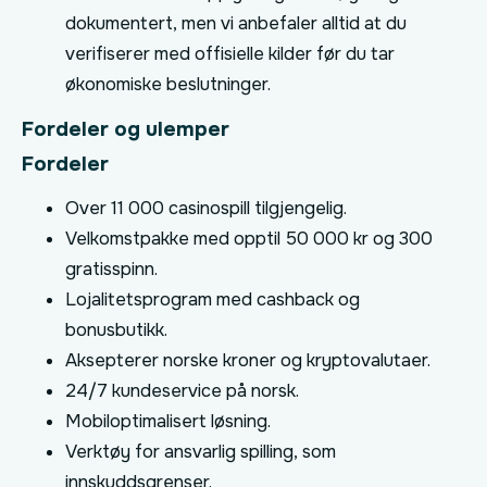
dokumentert, men vi anbefaler alltid at du
verifiserer med offisielle kilder før du tar
økonomiske beslutninger.
Fordeler og ulemper
Fordeler
Over 11 000 casinospill tilgjengelig.
Velkomstpakke med opptil 50 000 kr og 300
gratisspinn.
Lojalitetsprogram med cashback og
bonusbutikk.
Aksepterer norske kroner og kryptovalutaer.
24/7 kundeservice på norsk.
Mobiloptimalisert løsning.
Verktøy for ansvarlig spilling, som
innskuddsgrenser.