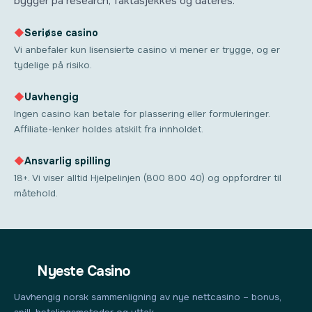
bygger på research, faktasjekkes og dateres.
◆
Seriøse casino
Vi anbefaler kun lisensierte casino vi mener er trygge, og er
tydelige på risiko.
◆
Uavhengig
Ingen casino kan betale for plassering eller formuleringer.
Affiliate-lenker holdes atskilt fra innholdet.
◆
Ansvarlig spilling
18+. Vi viser alltid Hjelpelinjen (800 800 40) og oppfordrer til
måtehold.
Nyeste Casino
Uavhengig norsk sammenligning av nye nettcasino – bonus,