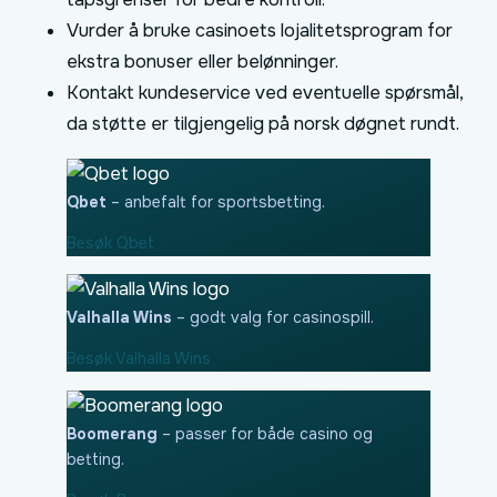
Vurder å bruke casinoets lojalitetsprogram for
ekstra bonuser eller belønninger.
Kontakt kundeservice ved eventuelle spørsmål,
da støtte er tilgjengelig på norsk døgnet rundt.
Qbet
– anbefalt for sportsbetting.
Besøk Qbet
Valhalla Wins
– godt valg for casinospill.
Besøk Valhalla Wins
Boomerang
– passer for både casino og
betting.