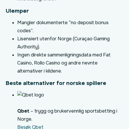
Ulemper
Mangler dokumenterte “no deposit bonus
codes”.
Lisensiert utenfor Norge (Curaçao Gaming
Authority).
Ingen direkte sammenligningsdata med Fat
Casino, Rollo Casino og andre nevnte
alternativer i kildene.
Beste alternativer for norske spillere
Qbet
– trygg og brukervennlig sportsbetting i
Norge.
Besøk Qbet