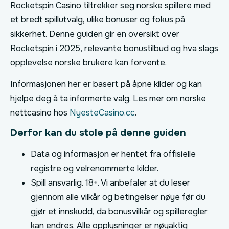
Rocketspin Casino tiltrekker seg norske spillere med
et bredt spillutvalg, ulike bonuser og fokus på
sikkerhet. Denne guiden gir en oversikt over
Rocketspin i 2025, relevante bonustilbud og hva slags
opplevelse norske brukere kan forvente.
Informasjonen her er basert på åpne kilder og kan
hjelpe deg å ta informerte valg. Les mer om norske
nettcasino hos
NyesteCasino.cc
.
Derfor kan du stole på denne guiden
Data og informasjon er hentet fra offisielle
registre og velrenommerte kilder.
Spill ansvarlig. 18+. Vi anbefaler at du leser
gjennom alle vilkår og betingelser nøye før du
gjør et innskudd, da bonusvilkår og spilleregler
kan endres. Alle opplysninger er nøyaktig