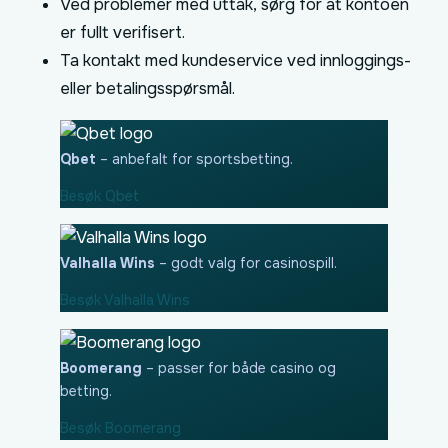
Ved problemer med uttak, sørg for at kontoen
er fullt verifisert.
Ta kontakt med kundeservice ved innloggings-
eller betalingsspørsmål.
Qbet
– anbefalt for sportsbetting.
Besøk Qbet
Valhalla Wins
– godt valg for casinospill.
Besøk Valhalla Wins
Boomerang
– passer for både casino og
betting.
Besøk Boomerang