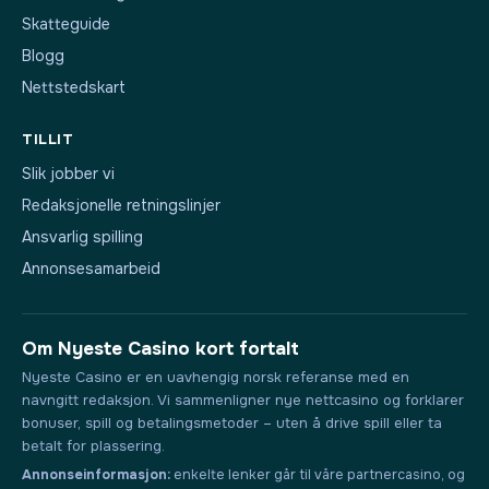
Skatteguide
Blogg
Nettstedskart
TILLIT
Slik jobber vi
Redaksjonelle retningslinjer
Ansvarlig spilling
Annonsesamarbeid
Om Nyeste Casino kort fortalt
Nyeste Casino er en uavhengig norsk referanse med en
navngitt redaksjon. Vi sammenligner nye nettcasino og forklarer
bonuser, spill og betalingsmetoder – uten å drive spill eller ta
betalt for plassering.
Annonseinformasjon:
enkelte lenker går til våre partnercasino, og