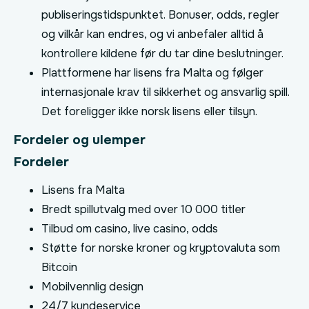
publiseringstidspunktet. Bonuser, odds, regler
og vilkår kan endres, og vi anbefaler alltid å
kontrollere kildene før du tar dine beslutninger.
Plattformene har lisens fra Malta og følger
internasjonale krav til sikkerhet og ansvarlig spill.
Det foreligger ikke norsk lisens eller tilsyn.
Fordeler og ulemper
Fordeler
Lisens fra Malta
Bredt spillutvalg med over 10 000 titler
Tilbud om casino, live casino, odds
Støtte for norske kroner og kryptovaluta som
Bitcoin
Mobilvennlig design
24/7 kundeservice