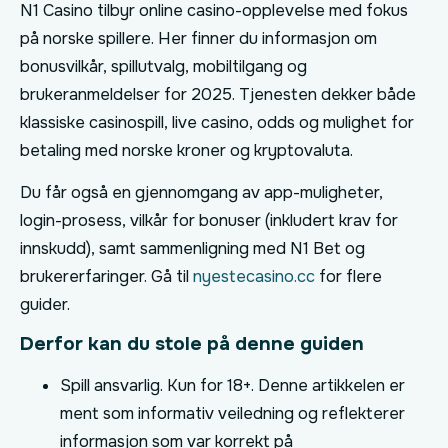
N1 Casino tilbyr online casino-opplevelse med fokus
på norske spillere. Her finner du informasjon om
bonusvilkår, spillutvalg, mobiltilgang og
brukeranmeldelser for 2025. Tjenesten dekker både
klassiske casinospill, live casino, odds og mulighet for
betaling med norske kroner og kryptovaluta.
Du får også en gjennomgang av app-muligheter,
login-prosess, vilkår for bonuser (inkludert krav for
innskudd), samt sammenligning med N1 Bet og
brukererfaringer. Gå til
nyestecasino.cc
for flere
guider.
Derfor kan du stole på denne guiden
Spill ansvarlig. Kun for 18+. Denne artikkelen er
ment som informativ veiledning og reflekterer
informasjon som var korrekt på