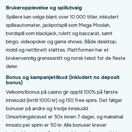
Brukeropplevelse og spillutvalg
Spillere kan velge blant over 10 000 titler, inkludert
spilleautomater, jackpotspill som Mega Moolah,
bordspill som blackjack, rulett og baccarat, samt
bingo, videopoker og game shows. Både desktop,
mobil og nettbrett støttes. Plattformen har et
brukervennlig grensesnitt og norsk tekst for de fleste
deler.
Bonus og kampanjetilbud (inkludert no deposit
bonus)
Velkomstbonus på casino gir opptil 100% på første
innskudd (inntil 1000 kr) og 150 free spins. Det følger
bonuser på andre og tredje innskudd.
Omsetningskravet er 50x innen 7 dager, og maksimal
innsats per spinn er 50 kr. Alle bonuser krever