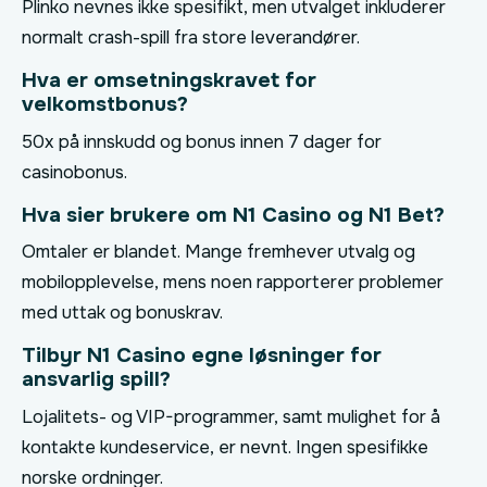
Plinko nevnes ikke spesifikt, men utvalget inkluderer
normalt crash-spill fra store leverandører.
Hva er omsetningskravet for
velkomstbonus?
50x på innskudd og bonus innen 7 dager for
casinobonus.
Hva sier brukere om N1 Casino og N1 Bet?
Omtaler er blandet. Mange fremhever utvalg og
mobilopplevelse, mens noen rapporterer problemer
med uttak og bonuskrav.
Tilbyr N1 Casino egne løsninger for
ansvarlig spill?
Lojalitets- og VIP-programmer, samt mulighet for å
kontakte kundeservice, er nevnt. Ingen spesifikke
norske ordninger.