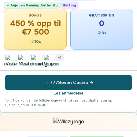
✓ Anjouan Gaming Authority
Betting
BONUS
GRATISSPINN
450 % opp til
0
€7 500
0x
10x
+1
Bra for både casino og odds
Til 777Seven Casino →
Les anmeldelse
18+. Nye kunder. Se fullstendige vilkår på casinoet. Spill ansvarlig.
Hjelpelinjen 800 800 40.