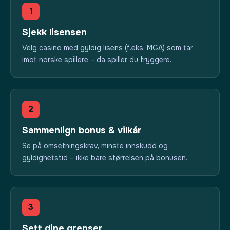
1
Sjekk lisensen
Velg casino med gyldig lisens (f.eks. MGA) som tar
imot norske spillere – da spiller du tryggere.
2
Sammenlign bonus & vilkår
Se på omsetningskrav, minste innskudd og
gyldighetstid – ikke bare størrelsen på bonusen.
3
Sett dine grenser