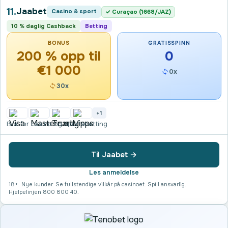
11.
Jaabet
Casino & sport
✓ Curaçao (1668/JAZ)
10 % daglig Cashback
Betting
BONUS
GRATISSPINN
200 % opp til
0
€1 000
0x
30x
+1
Bra for casino og sportsbetting
Til Jaabet →
Les anmeldelse
18+. Nye kunder. Se fullstendige vilkår på casinoet. Spill ansvarlig.
Hjelpelinjen 800 800 40.