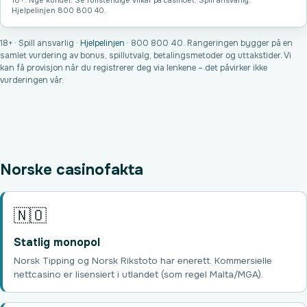
18+. Nye kunder. Se fullstendige vilkår på casinoet. Spill ansvarlig.
Hjelpelinjen 800 800 40.
18+ · Spill ansvarlig ·
Hjelpelinjen
· 800 800 40. Rangeringen bygger på en
samlet vurdering av bonus, spillutvalg, betalingsmetoder og uttakstider. Vi
kan få provisjon når du registrerer deg via lenkene – det påvirker ikke
vurderingen vår.
Norske casinofakta
🇳🇴
Statlig monopol
Norsk Tipping og Norsk Rikstoto har enerett. Kommersielle
nettcasino er lisensiert i utlandet (som regel Malta/MGA).