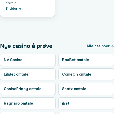
enkelt.
11 sider →
Nye casino å prøve
Alle casinoer →
NV Casino
BoaBet omtale
LiliBet omtale
ComeOn omtale
CasinoFriday omtale
Shotz omtale
Ragnaro omtale
iBet