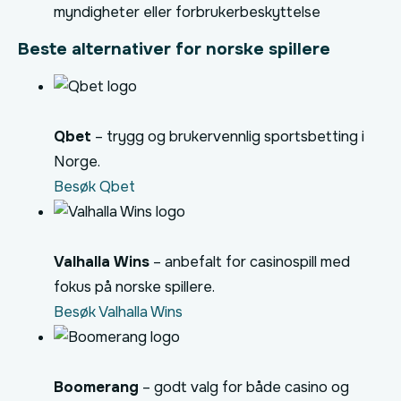
myndigheter eller forbrukerbeskyttelse
Beste alternativer for norske spillere
Qbet
– trygg og brukervennlig sportsbetting i
Norge.
Besøk Qbet
Valhalla Wins
– anbefalt for casinospill med
fokus på norske spillere.
Besøk Valhalla Wins
Boomerang
– godt valg for både casino og