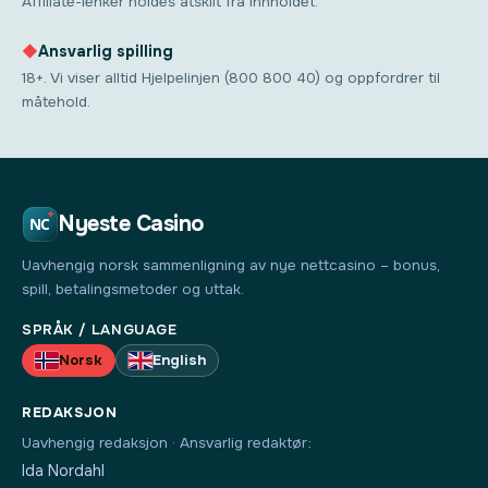
Affiliate-lenker holdes atskilt fra innholdet.
◆
Ansvarlig spilling
18+. Vi viser alltid Hjelpelinjen (800 800 40) og oppfordrer til
måtehold.
Nyeste Casino
Uavhengig norsk sammenligning av nye nettcasino – bonus,
spill, betalingsmetoder og uttak.
SPRÅK / LANGUAGE
Norsk
English
REDAKSJON
Uavhengig redaksjon · Ansvarlig redaktør:
Ida Nordahl