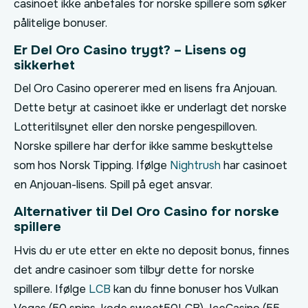
casinoet ikke anbefales for norske spillere som søker
pålitelige bonuser.
Er Del Oro Casino trygt? – Lisens og
sikkerhet
Del Oro Casino opererer med en lisens fra Anjouan.
Dette betyr at casinoet ikke er underlagt det norske
Lotteritilsynet eller den norske pengespilloven.
Norske spillere har derfor ikke samme beskyttelse
som hos Norsk Tipping. Ifølge
Nightrush
har casinoet
en Anjouan-lisens. Spill på eget ansvar.
Alternativer til Del Oro Casino for norske
spillere
Hvis du er ute etter en ekte no deposit bonus, finnes
det andre casinoer som tilbyr dette for norske
spillere. Ifølge
LCB
kan du finne bonuser hos Vulkan