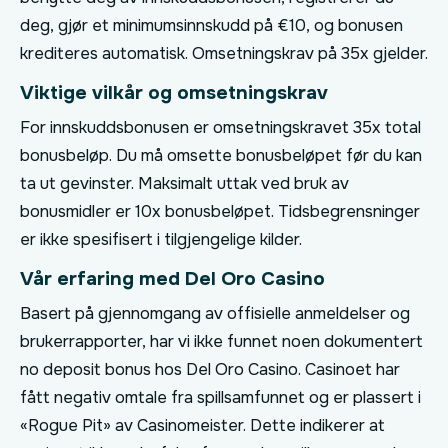
deg, gjør et minimumsinnskudd på €10, og bonusen
krediteres automatisk. Omsetningskrav på 35x gjelder.
Viktige vilkår og omsetningskrav
For innskuddsbonusen er omsetningskravet 35x total
bonusbeløp. Du må omsette bonusbeløpet før du kan
ta ut gevinster. Maksimalt uttak ved bruk av
bonusmidler er 10x bonusbeløpet. Tidsbegrensninger
er ikke spesifisert i tilgjengelige kilder.
Vår erfaring med Del Oro Casino
Basert på gjennomgang av offisielle anmeldelser og
brukerrapporter, har vi ikke funnet noen dokumentert
no deposit bonus hos Del Oro Casino. Casinoet har
fått negativ omtale fra spillsamfunnet og er plassert i
«Rogue Pit» av Casinomeister. Dette indikerer at