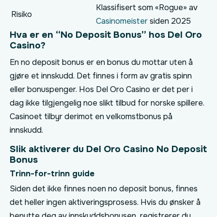
Klassifisert som «Rogue» av
Risiko
Casinomeister
siden 2025
Hva er en “No Deposit Bonus” hos Del Oro
Casino?
En no deposit bonus er en bonus du mottar uten å
gjøre et innskudd. Det finnes i form av gratis spinn
eller bonuspenger. Hos Del Oro Casino er det per i
dag ikke tilgjengelig noe slikt tilbud for norske spillere.
Casinoet tilbyr derimot en velkomstbonus på
innskudd.
Slik aktiverer du Del Oro Casino No Deposit
Bonus
Trinn-for-trinn guide
Siden det ikke finnes noen no deposit bonus, finnes
det heller ingen aktiveringsprosess. Hvis du ønsker å
benytte deg av innskuddsbonusen, registrerer du