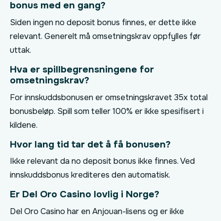
bonus med en gang?
Siden ingen no deposit bonus finnes, er dette ikke
relevant. Generelt må omsetningskrav oppfylles før
uttak.
Hva er spillbegrensningene for
omsetningskrav?
For innskuddsbonusen er omsetningskravet 35x total
bonusbeløp. Spill som teller 100% er ikke spesifisert i
kildene.
Hvor lang tid tar det å få bonusen?
Ikke relevant da no deposit bonus ikke finnes. Ved
innskuddsbonus krediteres den automatisk.
Er Del Oro Casino lovlig i Norge?
Del Oro Casino har en Anjouan-lisens og er ikke