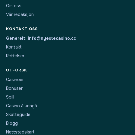
Om oss
Vår redaksjon
KONTAKT OSS
Generelt: info@nyestecasino.cc
Kontakt
Rettelser
UTFORSK
Casinoer
Bonuser
Spill
Casino å unngå
Skatteguide
Blogg
Nettstedskart