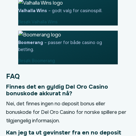
Valhalla Wins
– godt valg for casinospill.
Besøk Valhalla Wins
Boomerang
– passer for både casino og
betting.
Besøk Boomerang
FAQ
Finnes det en gyldig Del Oro Casino
bonuskode akkurat nå?
Nei, det finnes ingen no deposit bonus eller
bonuskode for Del Oro Casino for norske spillere per
tilgjengelig informasjon.
Kan jeg ta ut gevinster fra en no deposit