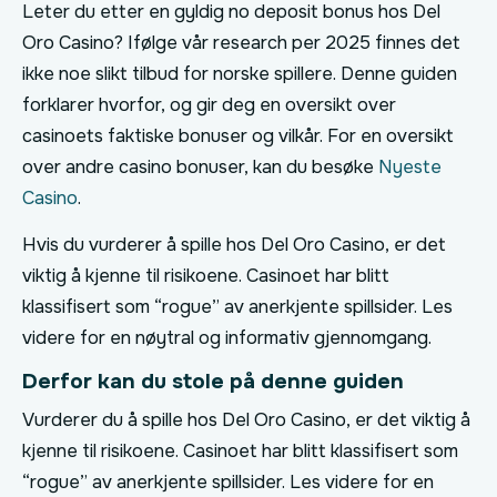
Leter du etter en gyldig no deposit bonus hos Del
Oro Casino? Ifølge vår research per 2025 finnes det
ikke noe slikt tilbud for norske spillere. Denne guiden
forklarer hvorfor, og gir deg en oversikt over
casinoets faktiske bonuser og vilkår. For en oversikt
over andre casino bonuser, kan du besøke
Nyeste
Casino
.
Hvis du vurderer å spille hos Del Oro Casino, er det
viktig å kjenne til risikoene. Casinoet har blitt
klassifisert som “rogue” av anerkjente spillsider. Les
videre for en nøytral og informativ gjennomgang.
Derfor kan du stole på denne guiden
Vurderer du å spille hos Del Oro Casino, er det viktig å
kjenne til risikoene. Casinoet har blitt klassifisert som
“rogue” av anerkjente spillsider. Les videre for en