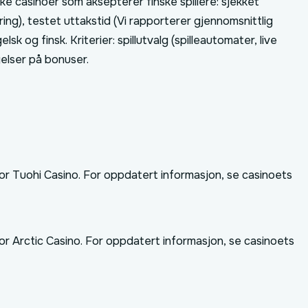
ke casinoer som aksepterer finske spillere: sjekket
ng), testet uttakstid (Vi rapporterer gjennomsnittlig
sk og finsk. Kriterier: spillutvalg (spilleautomater, live
elser på bonuser.
for Tuohi Casino. For oppdatert informasjon, se casinoets
for Arctic Casino. For oppdatert informasjon, se casinoets