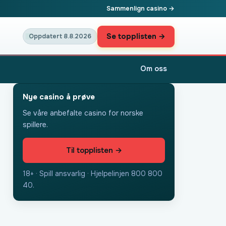
Sammenlign casino →
Se topplisten →
Oppdatert 8.8.2026
Om oss
Nye casino å prøve
Se våre anbefalte casino for norske
spillere.
Til topplisten →
18+ · Spill ansvarlig · Hjelpelinjen 800 800
40.