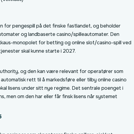
n for pengespill på det finske fastlandet, og beholder
eautomater og landbaserte casino/spilleautomater. Den
ikkaus-monopolet for betting og online slot/casino-spill ved
jenester skal kunne starte i 2027.
Authority, og den kan være relevant for operatører som
 automatisk rett til å markedsføre eller tilby online casino
 lokal lisens under sitt nye regime. Det sentrale poenget i
s, men om den har eller får finsk lisens når systemet
5