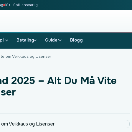
ng
18+ · Spill ansvarlig
pill
Betaling
Guider
Blogg
ite om Veikkaus og Lisenser
and 2025 – Alt Du Må Vite
nser