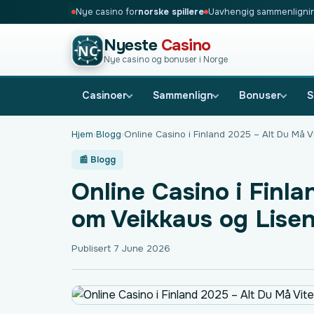
Nye casino for
norske spillere
Uavhengig sammenligni
Nyeste
Casino
Nye casino og bonuser i Norge
Casinoer
Sammenlign
Bonuser
S
Hjem
›
Blogg
›
Online Casino i Finland 2025 – Alt Du Må V
📰 Blogg
Online Casino i Finl
om Veikkaus og Lise
Publisert 7 June 2026