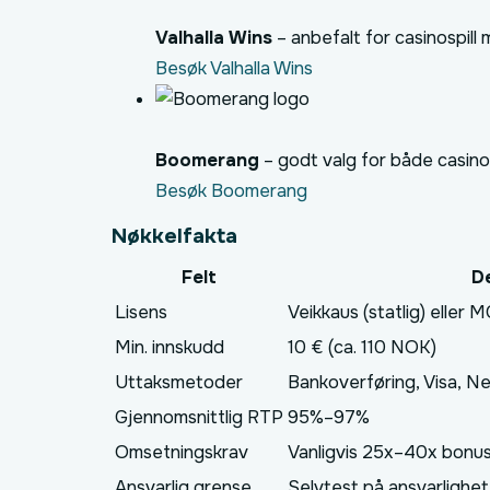
Valhalla Wins
– anbefalt for casinospill 
Besøk Valhalla Wins
Boomerang
– godt valg for både casin
Besøk Boomerang
Nøkkelfakta
Felt
De
Lisens
Veikkaus (statlig) eller 
Min. innskudd
10 € (ca. 110 NOK)
Uttaksmetoder
Bankoverføring, Visa, Net
Gjennomsnittlig RTP
95%–97%
Omsetningskrav
Vanligvis 25x–40x bonu
Ansvarlig grense
Selvtest på ansvarlighet