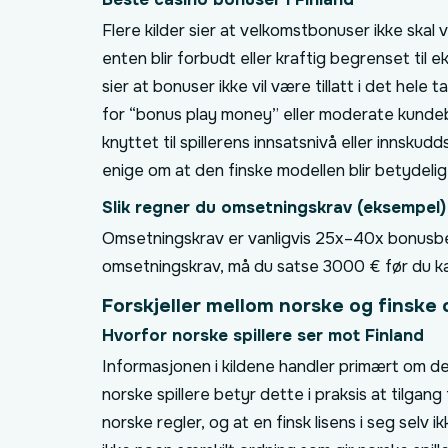
Flere kilder sier at velkomstbonuser ikke skal
enten blir forbudt eller kraftig begrenset til
sier at bonuser ikke vil være tillatt i det hel
for “bonus play money” eller moderate kundeb
knyttet til spillerens innsatsnivå eller innsku
enige om at den finske modellen blir betydel
Slik regner du omsetningskrav (eksempel)
Omsetningskrav er vanligvis 25x–40x bonusbe
omsetningskrav, må du satse 3000 € før du ka
Forskjeller mellom norske og finske 
Hvorfor norske spillere ser mot Finland
Informasjonen i kildene handler primært om det
norske spillere betyr dette i praksis at tilgang
norske regler, og at en finsk lisens i seg selv 