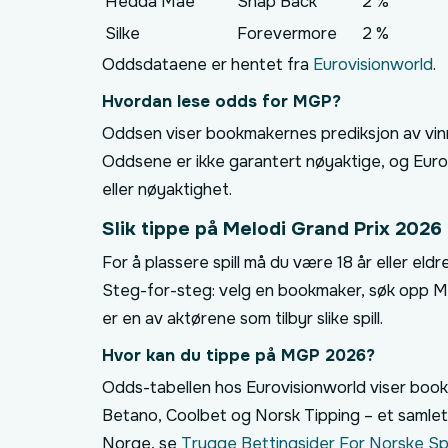
Hedda Mae
Snap Back
2 %
Silke
Forevermore
2 %
Oddsdataene er hentet fra
Eurovisionworld
.
Hvordan lese odds for MGP?
Oddsen viser bookmakernes prediksjon av vin
Oddsene er ikke garantert nøyaktige, og Eurov
eller nøyaktighet.
Slik tippe på Melodi Grand Prix 2026
For å plassere spill må du være 18 år eller el
Steg-for-steg: velg en bookmaker, søk opp MGP
er en av aktørene som tilbyr slike spill.
Hvor kan du tippe på MGP 2026?
Odds-tabellen hos Eurovisionworld viser book
Betano, Coolbet og Norsk Tipping – et samlet 
Norge, se
Trygge Bettingsider For Norske Spi