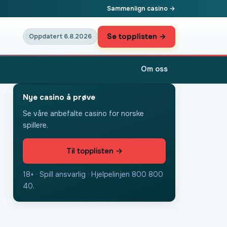
Sammenlign casino →
Se topplisten →
Oppdatert 6.8.2026
Om oss
Nye casino å prøve
Se våre anbefalte casino for norske
spillere.
Til topplisten →
18+ · Spill ansvarlig · Hjelpelinjen 800 800
40.