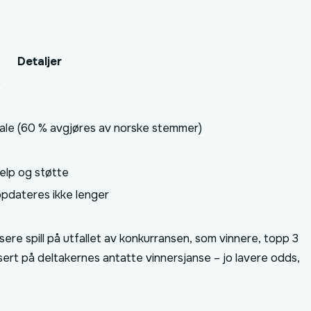
Detaljer
6
finale (60 % avgjøres av norske stemmer)
jelp og støtte
pdateres ikke lenger
ere spill på utfallet av konkurransen, som vinnere, topp 3
sert på deltakernes antatte vinnersjanse – jo lavere odds,