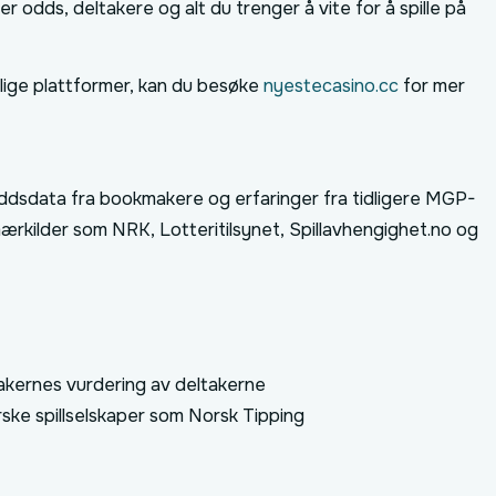
r odds, deltakere og alt du trenger å vite for å spille på
lige plattformer, kan du besøke
nyestecasino.cc
for mer
, oddsdata fra bookmakere og erfaringer fra tidligere MGP-
imærkilder som NRK, Lotteritilsynet, Spillavhengighet.no og
kernes vurdering av deltakerne
rske spillselskaper som Norsk Tipping