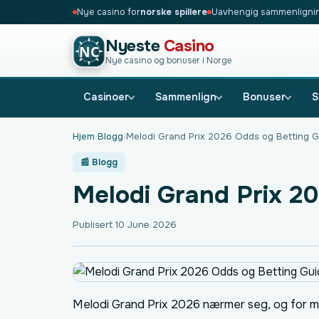
Nye casino for
norske spillere
Uavhengig sammenligni
Nyeste
Casino
Nye casino og bonuser i Norge
Casinoer
Sammenlign
Bonuser
S
Hjem
›
Blogg
›
Melodi Grand Prix 2026 Odds og Betting G
📰 Blogg
Melodi Grand Prix 2
Publisert 10 June 2026
Melodi Grand Prix 2026 nærmer seg, og for ma