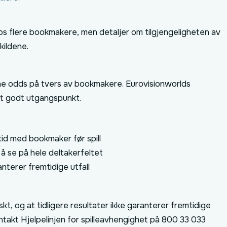
os flere bookmakere, men detaljer om tilgjengeligheten av
kildene.
gne odds på tvers av bookmakere. Eurovisionworlds
 et godt utgangspunkt.
ltid med bookmaker før spill
 å se på hele deltakerfeltet
anterer fremtidige utfall
skt, og at tidligere resultater ikke garanterer fremtidige
ntakt Hjelpelinjen for spilleavhengighet på 800 33 033