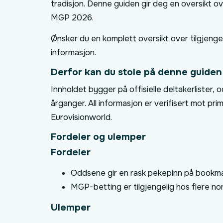
tradisjon. Denne guiden gir deg en oversikt ove
MGP 2026.
Ønsker du en komplett oversikt over tilgjenge
informasjon.
Derfor kan du stole på denne guiden
Innholdet bygger på offisielle deltakerlister
årganger. All informasjon er verifisert mot pr
Eurovisionworld.
Fordeler og ulemper
Fordeler
Oddsene gir en rask pekepinn på bookma
MGP-betting er tilgjengelig hos flere no
Ulemper