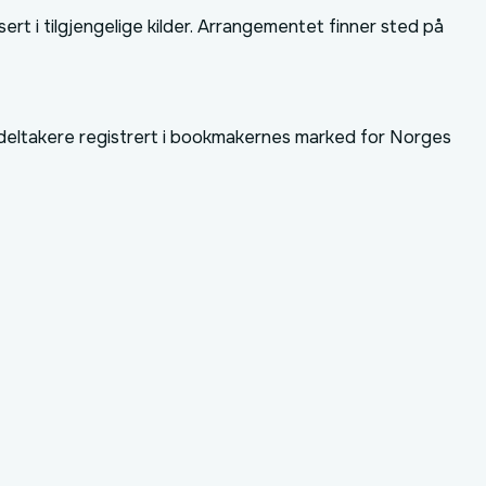
sert i tilgjengelige kilder. Arrangementet finner sted på
deltakere registrert i bookmakernes marked for Norges