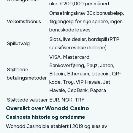
uke, €200,000 per måned
Omsetningskrav 30x bonusbeløp,
Velkomstbonus
tilgjengelig for nye spillere, ingen
bonuskode kreves
Slots, live dealer, bordspill (RTP
Spillutvalg
spesifiseres ikke i kildene)
VISA, Mastercard,
Bankoverføring, Payz, Jeton,
Støttede
Bitcoin, Ethereum, Litecoin, QR-
betalingsmetoder
kode, Troy, VIP Havale, Jet
Havale, CepBank, Papara
Støttede valutaer
EUR, NOK, TRY
Oversikt over Wonodd Casino
Casinoets historie og omdømme
Wonodd Casino ble etablert i 2019 og eies av