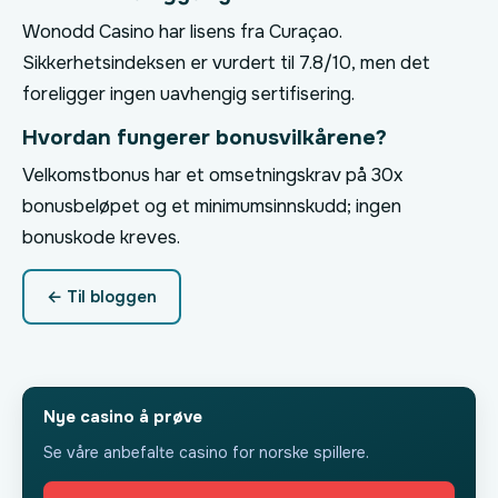
Wonodd Casino har lisens fra Curaçao.
Sikkerhetsindeksen er vurdert til 7.8/10, men det
foreligger ingen uavhengig sertifisering.
Hvordan fungerer bonusvilkårene?
Velkomstbonus har et omsetningskrav på 30x
bonusbeløpet og et minimumsinnskudd; ingen
bonuskode kreves.
← Til bloggen
Nye casino å prøve
Se våre anbefalte casino for norske spillere.