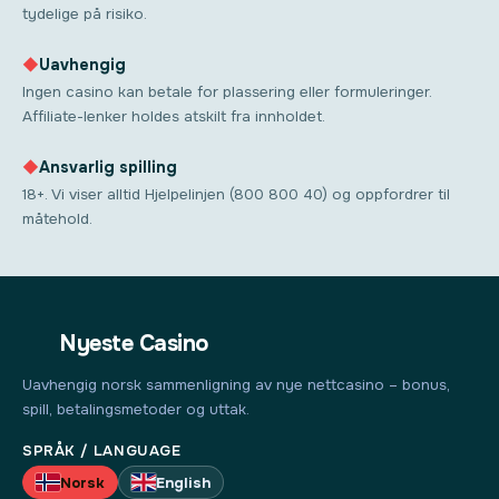
tydelige på risiko.
◆
Uavhengig
Ingen casino kan betale for plassering eller formuleringer.
Affiliate-lenker holdes atskilt fra innholdet.
◆
Ansvarlig spilling
18+. Vi viser alltid Hjelpelinjen (800 800 40) og oppfordrer til
måtehold.
Nyeste Casino
Uavhengig norsk sammenligning av nye nettcasino – bonus,
spill, betalingsmetoder og uttak.
SPRÅK / LANGUAGE
Norsk
English