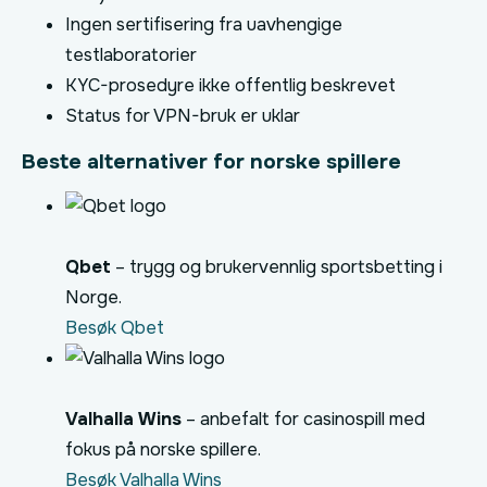
Ingen sertifisering fra uavhengige
testlaboratorier
KYC-prosedyre ikke offentlig beskrevet
Status for VPN-bruk er uklar
Beste alternativer for norske spillere
Qbet
– trygg og brukervennlig sportsbetting i
Norge.
Besøk Qbet
Valhalla Wins
– anbefalt for casinospill med
fokus på norske spillere.
Besøk Valhalla Wins