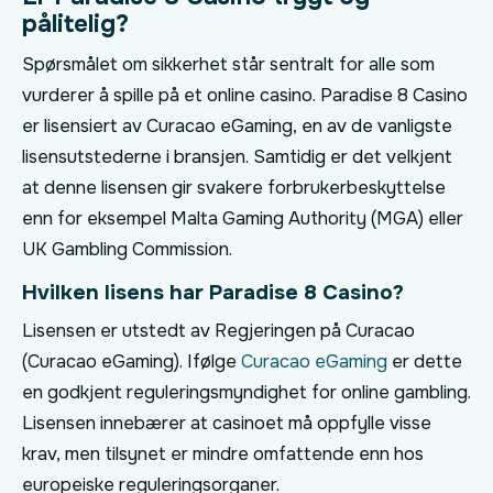
pålitelig?
Spørsmålet om sikkerhet står sentralt for alle som
vurderer å spille på et online casino. Paradise 8 Casino
er lisensiert av Curacao eGaming, en av de vanligste
lisensutstederne i bransjen. Samtidig er det velkjent
at denne lisensen gir svakere forbrukerbeskyttelse
enn for eksempel Malta Gaming Authority (MGA) eller
UK Gambling Commission.
Hvilken lisens har Paradise 8 Casino?
Lisensen er utstedt av Regjeringen på Curacao
(Curacao eGaming). Ifølge
Curacao eGaming
er dette
en godkjent reguleringsmyndighet for online gambling.
Lisensen innebærer at casinoet må oppfylle visse
krav, men tilsynet er mindre omfattende enn hos
europeiske reguleringsorganer.