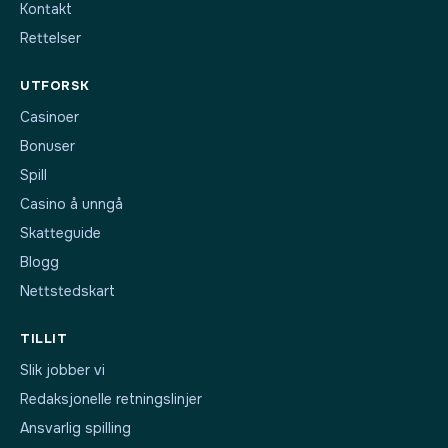
Kontakt
Rettelser
UTFORSK
Casinoer
Bonuser
Spill
Casino å unngå
Skatteguide
Blogg
Nettstedskart
TILLIT
Slik jobber vi
Redaksjonelle retningslinjer
Ansvarlig spilling