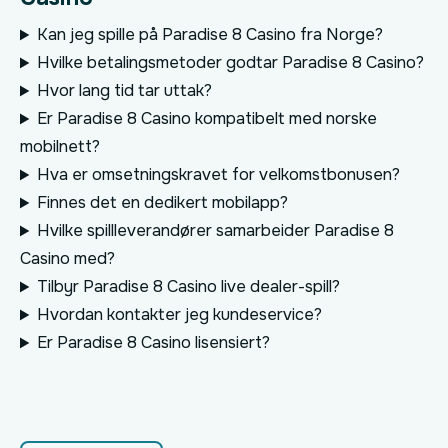
Kan jeg spille på Paradise 8 Casino fra Norge?
Hvilke betalingsmetoder godtar Paradise 8 Casino?
Hvor lang tid tar uttak?
Er Paradise 8 Casino kompatibelt med norske
mobilnett?
Hva er omsetningskravet for velkomstbonusen?
Finnes det en dedikert mobilapp?
Hvilke spillleverandører samarbeider Paradise 8
Casino med?
Tilbyr Paradise 8 Casino live dealer-spill?
Hvordan kontakter jeg kundeservice?
Er Paradise 8 Casino lisensiert?