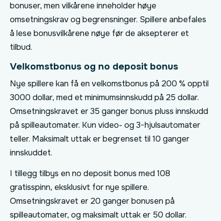
bonuser, men vilkårene inneholder høye
omsetningskrav og begrensninger. Spillere anbefales
å lese bonusvilkårene nøye før de aksepterer et
tilbud.
Velkomstbonus og no deposit bonus
Nye spillere kan få en velkomstbonus på 200 % opptil
3000 dollar, med et minimumsinnskudd på 25 dollar.
Omsetningskravet er 35 ganger bonus pluss innskudd
på spilleautomater. Kun video- og 3-hjulsautomater
teller. Maksimalt uttak er begrenset til 10 ganger
innskuddet.
I tillegg tilbys en no deposit bonus med 108
gratisspinn, eksklusivt for nye spillere.
Omsetningskravet er 20 ganger bonusen på
spilleautomater, og maksimalt uttak er 50 dollar.