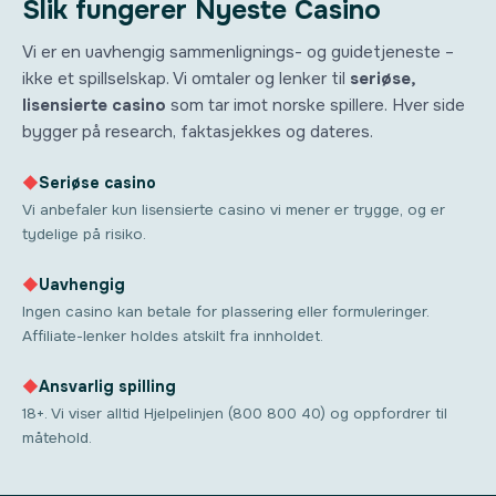
Slik fungerer Nyeste Casino
Vi er en uavhengig sammenlignings- og guidetjeneste –
ikke et spillselskap. Vi omtaler og lenker til
seriøse,
lisensierte casino
som tar imot norske spillere. Hver side
bygger på research, faktasjekkes og dateres.
◆
Seriøse casino
Vi anbefaler kun lisensierte casino vi mener er trygge, og er
tydelige på risiko.
◆
Uavhengig
Ingen casino kan betale for plassering eller formuleringer.
Affiliate-lenker holdes atskilt fra innholdet.
◆
Ansvarlig spilling
18+. Vi viser alltid Hjelpelinjen (800 800 40) og oppfordrer til
måtehold.