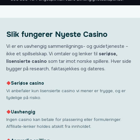
Slik fungerer Nyeste Casino
Vi er en uavhengig sammenlignings- og guidetjeneste –
ikke et spillselskap. Vi omtaler og lenker til
seriøse,
lisensierte casino
som tar imot norske spillere. Hver side
bygger på research, faktasjekkes og dateres.
◆
Seriøse casino
Vi anbefaler kun lisensierte casino vi mener er trygge, og er
tydelige på risiko.
◆
Uavhengig
Ingen casino kan betale for plassering eller formuleringer.
Affiliate-lenker holdes atskilt fra innholdet.