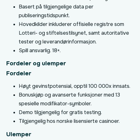
Basert på tilgjengelige data per
publiseringstidspunkt.
Hovedkilder inkluderer offisielle registre som
Lotteri- og stiftelsestilsynet, samt autoritative
tester og leverandørinformasjon.
Spill ansvarlig. 18+.
Fordeler og ulemper
Fordeler
Høyt gevinstpotensial, opptil 100 000x innsats.
Bonuskjøp og avanserte funksjoner med 13
spesielle modifikator-symboler.
Demo tilgjengelig for gratis testing.
Tilgjengelig hos norske lisensierte casinoer.
Ulemper