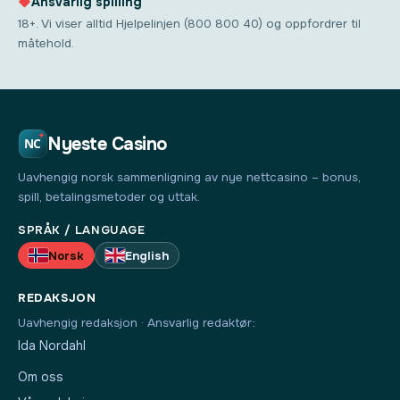
◆
Ansvarlig spilling
18+. Vi viser alltid Hjelpelinjen (800 800 40) og oppfordrer til
måtehold.
Nyeste Casino
Uavhengig norsk sammenligning av nye nettcasino – bonus,
spill, betalingsmetoder og uttak.
SPRÅK / LANGUAGE
Norsk
English
REDAKSJON
Uavhengig redaksjon · Ansvarlig redaktør:
Ida Nordahl
Om oss