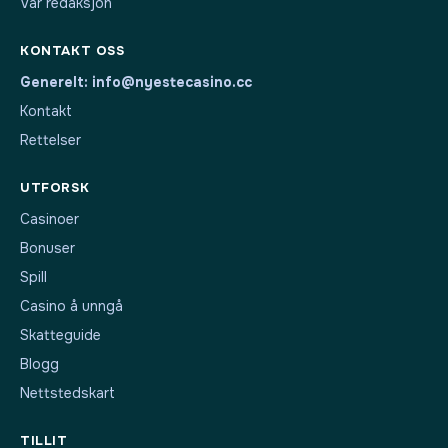
Vår redaksjon
KONTAKT OSS
Generelt: info@nyestecasino.cc
Kontakt
Rettelser
UTFORSK
Casinoer
Bonuser
Spill
Casino å unngå
Skatteguide
Blogg
Nettstedskart
TILLIT