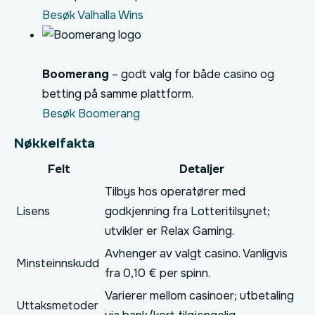
Besøk Valhalla Wins
Boomerang
– godt valg for både casino og
betting på samme plattform.
Besøk Boomerang
Nøkkelfakta
Felt
Detaljer
Tilbys hos operatører med
Lisens
godkjenning fra Lotteritilsynet;
utvikler er Relax Gaming.
Avhenger av valgt casino. Vanligvis
Minsteinnskudd
fra 0,10 € per spinn.
Varierer mellom casinoer; utbetaling
Uttaksmetoder