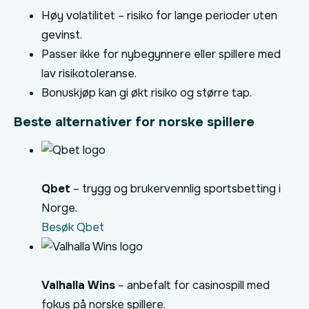
Høy volatilitet – risiko for lange perioder uten
gevinst.
Passer ikke for nybegynnere eller spillere med
lav risikotoleranse.
Bonuskjøp kan gi økt risiko og større tap.
Beste alternativer for norske spillere
Qbet
– trygg og brukervennlig sportsbetting i
Norge.
Besøk Qbet
Valhalla Wins
– anbefalt for casinospill med
fokus på norske spillere.