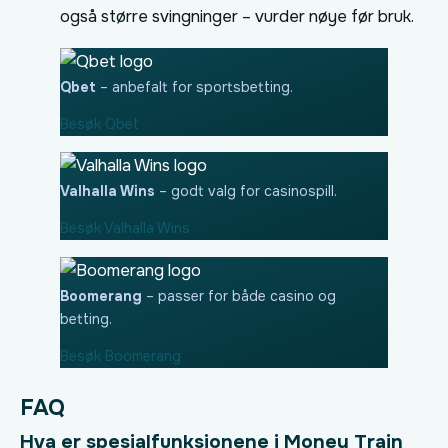
også større svingninger – vurder nøye før bruk.
Qbet
– anbefalt for sportsbetting.
Besøk Qbet
Valhalla Wins
– godt valg for casinospill.
Besøk Valhalla Wins
Boomerang
– passer for både casino og
betting.
Besøk Boomerang
FAQ
Hva er spesialfunksjonene i Money Train