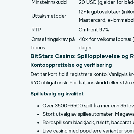
Minsteinnskudd
20 USD (gjelder for både
12+ kryptovalutaer (inklu
Uttaksmetoder
Mastercard, e-lommebøk
RTP
Omtrent 97%
Omsetningskrav på
40x for velkomstbonus (1
bonus
dager
BitStarz Casino: Spillopplevelse og 
Kontoopprettelse og verifisering
Det tar kort tid å registrere konto. Vanligvis 
KYC obligatorisk. For fiat-innskudd eller stør
Spillutvalg og kvalitet
Over 3500–6500 spill fra mer enn 35 le
Stort utvalg av spilleautomater, Megaway
Bordspill som blackjack, rulett, baccarat
Live casino med populære varianter som