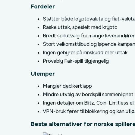
Fordeler
Støtter både kryptovaluta og fiat-valut
Raske uttak, spesielt med krypto
Bredt spillutvalg fra mange leverandører
Stort velkomsttilbud og løpende kampan
Ingen gebyrer på innskudd eller uttak
Provably Fair-spill tilgjengelig
Ulemper
Mangler dedikert app
Mindre utvalg av bordspill sammenlignet
Ingen detaljer om Blitz, Coin, Limitless e
VPN-bruk fører til blokkering og kan ut
Beste alternativer for norske spiller