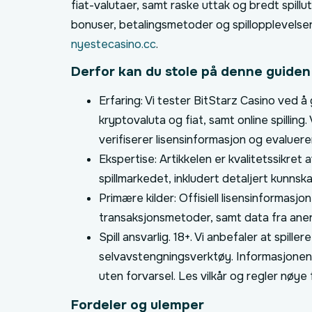
fiat-valutaer, samt raske uttak og bredt spill
bonuser, betalingsmetoder og spillopplevelse
nyestecasino.cc
.
Derfor kan du stole på denne guiden
Erfaring: Vi tester BitStarz Casino ved
kryptovaluta og fiat, samt online spillin
verifiserer lisensinformasjon og evaluerer
Ekspertise: Artikkelen er kvalitetssikret 
spillmarkedet, inkludert detaljert kunnsk
Primære kilder: Offisiell lisensinformas
transaksjonsmetoder, samt data fra ane
Spill ansvarlig. 18+. Vi anbefaler at spil
selvavstengningsverktøy. Informasjonen i
uten forvarsel. Les vilkår og regler nøye 
Fordeler og ulemper