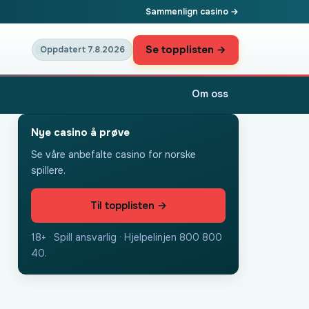
Sammenlign casino →
Se topplisten →
Oppdatert 7.8.2026
Om oss
Nye casino å prøve
Se våre anbefalte casino for norske
spillere.
Til topplisten →
18+ · Spill ansvarlig · Hjelpelinjen 800 800
40.