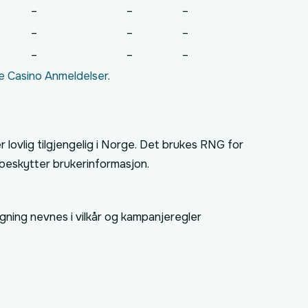
–
–
–
–
–
–
–
–
–
e Casino Anmeldelser
.
 lovlig tilgjengelig i Norge. Det brukes RNG for
 beskytter brukerinformasjon.
ngning nevnes i vilkår og kampanjeregler