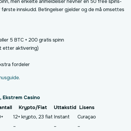
spinn, men enkelte anmeldelser nevner en 50 free spins-
r første innskudd. Betingelser gjelder og de må omsettes
ler 5 BTC + 200 gratis spinn
 etter aktivering)
stra fordeler
onusguide
.
o, Ekstrem Casino
antall
Krypto/Fiat
Uttakstid
Lisens
0+
12+ krypto, 23 fiat
Instant
Curaçao
–
–
–