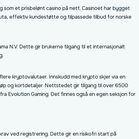
eg som et prisbelønt casino på nett. Casinoet har bygget
ta, effektiv kundestøtte og tilpassede tilbud for norske
ma N.V. Dette gir brukerne tilgang til et internasjonalt
g.
flere kryptovalutaer. Innskudd med krypto skjer via en
p og kortdetaljer. Nettstedet gir tilgang til over 6500
ill fra Evolution Gaming. Det finnes også en egen seksjon for
rav ved registrering. Dette gir en risikofri start på