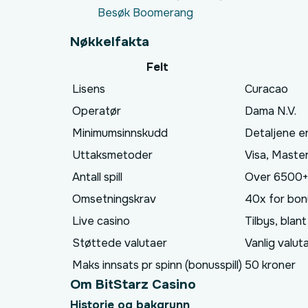
Besøk Boomerang
Nøkkelfakta
Felt
Lisens
Curacao
Operatør
Dama N.V.
Minimumsinnskudd
Detaljene er 
Uttaksmetoder
Visa, Master
Antall spill
Over 6500+
Omsetningskrav
40x for bonu
Live casino
Tilbys, blan
Støttede valutaer
Vanlig valut
Maks innsats pr spinn (bonusspill)
50 kroner
Om BitStarz Casino
Historie og bakgrunn