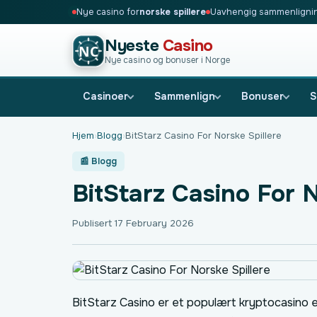
Nye casino for
norske spillere
Uavhengig sammenligni
Nyeste
Casino
Nye casino og bonuser i Norge
Casinoer
Sammenlign
Bonuser
S
Hjem
›
Blogg
›
BitStarz Casino For Norske Spillere
📰 Blogg
BitStarz Casino For N
Publisert 17 February 2026
BitStarz Casino er et populært kryptocasino eta