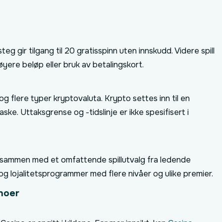
eg gir tilgang til 20 gratisspinn uten innskudd. Videre spill
øyere beløp eller bruk av betalingskort.
og flere typer kryptovaluta. Krypto settes inn til en
ske. Uttaksgrense og -tidslinje er ikke spesifisert i
sammen med et omfattende spillutvalg fra ledende
 og lojalitetsprogrammer med flere nivåer og ulike premier.
noer