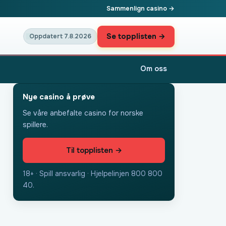
Sammenlign casino →
Se topplisten →
Oppdatert 7.8.2026
Om oss
Nye casino å prøve
Se våre anbefalte casino for norske
spillere.
Til topplisten →
18+ · Spill ansvarlig · Hjelpelinjen 800 800
40.