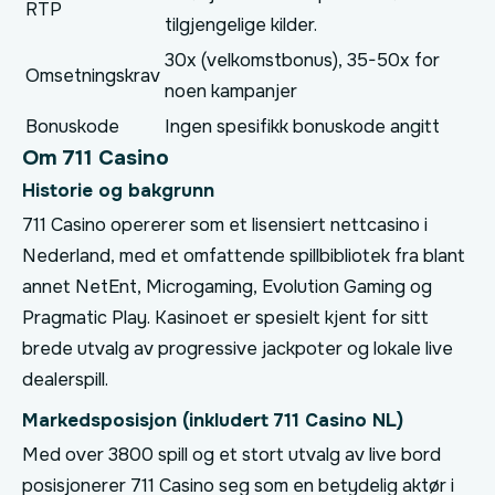
RTP
tilgjengelige kilder.
30x (velkomstbonus), 35-50x for
Omsetningskrav
noen kampanjer
Bonuskode
Ingen spesifikk bonuskode angitt
Om 711 Casino
Historie og bakgrunn
711 Casino opererer som et lisensiert nettcasino i
Nederland, med et omfattende spillbibliotek fra blant
annet NetEnt, Microgaming, Evolution Gaming og
Pragmatic Play. Kasinoet er spesielt kjent for sitt
brede utvalg av progressive jackpoter og lokale live
dealerspill.
Markedsposisjon (inkludert 711 Casino NL)
Med over 3800 spill og et stort utvalg av live bord
posisjonerer 711 Casino seg som en betydelig aktør i