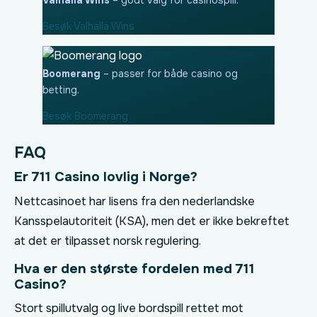
Besøk Valhalla Wins
Boomerang
– passer for både casino og
betting.
Besøk Boomerang
FAQ
Er 711 Casino lovlig i Norge?
Nettcasinoet har lisens fra den nederlandske
Kansspelautoriteit (KSA), men det er ikke bekreftet
at det er tilpasset norsk regulering.
Hva er den største fordelen med 711
Casino?
Stort spillutvalg og live bordspill rettet mot