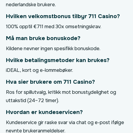
nederlandske brukere.
Hvilken velkomstbonus tilbyr 711 Casino?
100% opptil €711 med 30x omsetningskrav.
Må man bruke bonuskode?
Kildene nevner ingen spesifikk bonuskode.
Hvilke betalingsmetoder kan brukes?
iDEAL, kort og e-lommebøker.
Hva sier brukere om 711 Casino?
Ros for spillutvalg, kritikk mot bonustydelighet og
uttakstid (24–72 timer).
Hvordan er kundeservicen?
Kundeservice gir raske svar via chat og e-post ifølge
nevnte brukeranmeldelser.