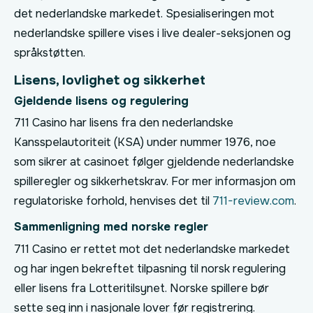
det nederlandske markedet. Spesialiseringen mot
nederlandske spillere vises i live dealer-seksjonen og
språkstøtten.
Lisens, lovlighet og sikkerhet
Gjeldende lisens og regulering
711 Casino har lisens fra den nederlandske
Kansspelautoriteit (KSA) under nummer 1976, noe
som sikrer at casinoet følger gjeldende nederlandske
spilleregler og sikkerhetskrav. For mer informasjon om
regulatoriske forhold, henvises det til
711-review.com
.
Sammenligning med norske regler
711 Casino er rettet mot det nederlandske markedet
og har ingen bekreftet tilpasning til norsk regulering
eller lisens fra Lotteritilsynet. Norske spillere bør
sette seg inn i nasjonale lover før registrering.