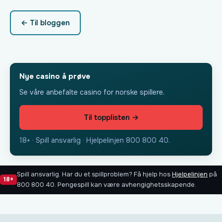
← Til bloggen
Nye casino å prøve
Se våre anbefalte casino for norske spillere.
Til topplisten →
18+ · Spill ansvarlig · Hjelpelinjen 800 800 40.
Spill ansvarlig. Har du et spillproblem? Få hjelp hos
Hjelpelinjen
på
18+
800 800 40. Pengespill kan være avhengighetsskapende.