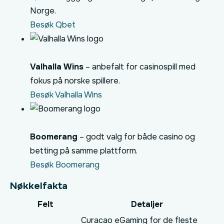
Norge.
Besøk Qbet
Valhalla Wins
– anbefalt for casinospill med
fokus på norske spillere.
Besøk Valhalla Wins
Boomerang
– godt valg for både casino og
betting på samme plattform.
Besøk Boomerang
Nøkkelfakta
Felt
Detaljer
Curacao eGaming for de fleste