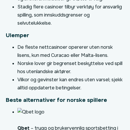
Stadig flere casinoer tilbyr verktøy for ansvarlig
spilling, som innskuddsgrenser og
selvutelukkelse.
Ulemper
De fleste nettcasinoer opererer uten norsk
lisens, kun med Curacao eller Malta-lisens.
Norske lover gir begrenset beskyttelse ved spill
hos utenlandske aktører.
Vilkor og gevinster kan endres uten varsel; sjekk
alltid oppdaterte betingelser.
Beste alternativer for norske spillere
Qbet
– trygg og brukervennlig sportsbetting i