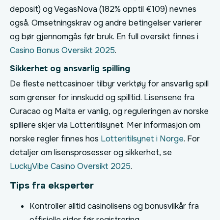
deposit) og VegasNova (182% opptil €109) nevnes
også. Omsetningskrav og andre betingelser varierer
og bør gjennomgås før bruk. En full oversikt finnes i
Casino Bonus Oversikt 2025
.
Sikkerhet og ansvarlig spilling
De fleste nettcasinoer tilbyr verktøy for ansvarlig spill
som grenser for innskudd og spilltid. Lisensene fra
Curacao og Malta er vanlig, og reguleringen av norske
spillere skjer via Lotteritilsynet. Mer informasjon om
norske regler finnes hos
Lotteritilsynet i Norge
. For
detaljer om lisensprosesser og sikkerhet, se
LuckyVibe Casino Oversikt 2025
.
Tips fra eksperter
Kontroller alltid casinolisens og bonusvilkår fra
offisielle sider før registrering.