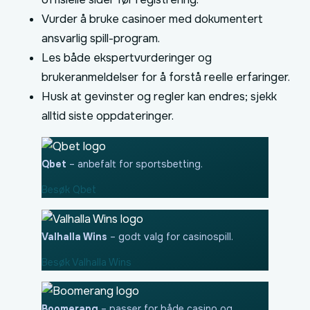
Vurder å bruke casinoer med dokumentert
ansvarlig spill-program.
Les både ekspertvurderinger og
brukeranmeldelser for å forstå reelle erfaringer.
Husk at gevinster og regler kan endres; sjekk
alltid siste oppdateringer.
Qbet
– anbefalt for sportsbetting.
Besøk Qbet
Valhalla Wins
– godt valg for casinospill.
Besøk Valhalla Wins
Boomerang
– passer for både casino og