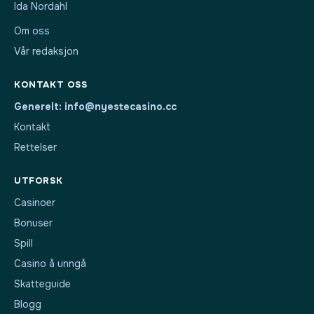
Ida Nordahl
Om oss
Vår redaksjon
KONTAKT OSS
Generelt: info@nyestecasino.cc
Kontakt
Rettelser
UTFORSK
Casinoer
Bonuser
Spill
Casino å unngå
Skatteguide
Blogg