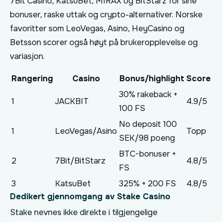
7Bit Casino, KatsuBet, MIRAX og BitStarz for sine
bonuser, raske uttak og crypto-alternativer. Norske
favoritter som LeoVegas, Asino, HeyCasino og
Betsson scorer også høyt på brukeropplevelse og
variasjon.
Rangering
Casino
Bonus/highlight
Score
30% rakeback +
1
JACKBIT
4.9/5
100 FS
No deposit 100
1
LeoVegas/Asino
Topp
SEK/98 poeng
BTC-bonuser +
2
7Bit/BitStarz
4.8/5
FS
3
KatsuBet
325% + 200 FS
4.8/5
Dedikert gjennomgang av Stake Casino
Stake nevnes ikke direkte i tilgjengelige