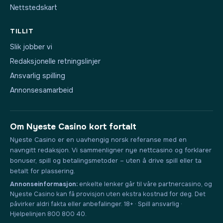
Nettstedskart
TILLIT
Slik jobber vi
Redaksjonelle retningslinjer
Ansvarlig spilling
Annonsesamarbeid
Om Nyeste Casino kort fortalt
Nyeste Casino er en uavhengig norsk referanse med en
navngitt redaksjon. Vi sammenligner nye nettcasino og forklarer
bonuser, spill og betalingsmetoder – uten å drive spill eller ta
betalt for plassering.
Annonseinformasjon:
enkelte lenker går til våre partnercasino, og
Nyeste Casino kan få provisjon uten ekstra kostnad for deg. Det
påvirker aldri fakta eller anbefalinger. 18+ · Spill ansvarlig ·
Hjelpelinjen 800 800 40.