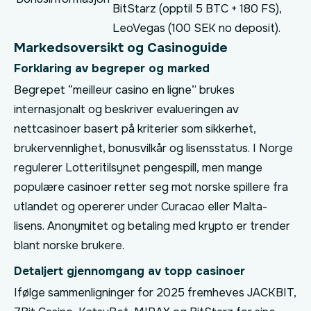
BitStarz (opptil 5 BTC + 180 FS),
LeoVegas (100 SEK no deposit).
Markedsoversikt og Casinoguide
Forklaring av begreper og marked
Begrepet “meilleur casino en ligne” brukes
internasjonalt og beskriver evalueringen av
nettcasinoer basert på kriterier som sikkerhet,
brukervennlighet, bonusvilkår og lisensstatus. I Norge
regulerer Lotteritilsynet pengespill, men mange
populære casinoer retter seg mot norske spillere fra
utlandet og opererer under Curacao eller Malta-
lisens. Anonymitet og betaling med krypto er trender
blant norske brukere.
Detaljert gjennomgang av topp casinoer
Ifølge sammenligninger for 2025 fremheves JACKBIT,