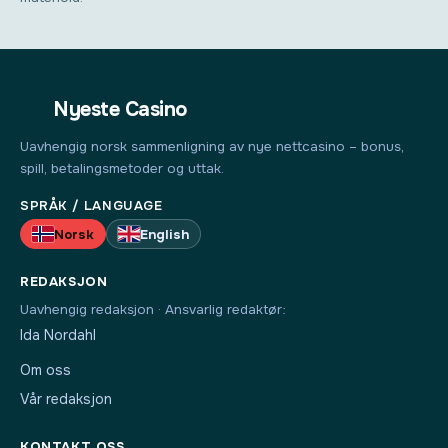
Nyeste Casino
Uavhengig norsk sammenligning av nye nettcasino – bonus,
spill, betalingsmetoder og uttak.
SPRÅK / LANGUAGE
Norsk
English
REDAKSJON
Uavhengig redaksjon · Ansvarlig redaktør:
Ida Nordahl
Om oss
Vår redaksjon
KONTAKT OSS