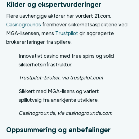
Kilder og ekspertvurderinger
Flere uavhengige aktører har vurdert 21.com.
Casinogrounds
fremhever sikkerhetsaspektene ved
MGA-lisensen, mens
Trustpilot
gir aggregerte
brukererfaringer fra spillere.
Innovativt casino med free spins og solid
sikkerhetsinfrastruktur.
Trustpilot-bruker, via trustpilot.com
Sikkert med MGA-lisens og variert
spillutvalg fra anerkjente utviklere.
Casinogrounds, via casinogrounds.com
Oppsummering og anbefalinger