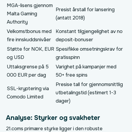
MGA-lisens gjennom
Presist årstall for lansering
Malta Gaming
(antatt 2018)
Authority
Velkomstbonus med
Konstant tilgjengelighet av no
fire innskuddsnivåer
deposit-bonuser
Støtte for NOK, EUR
Spesifikke omsetningskrav for
og USD
gratisspinn
Uttaksgrense på 5
Varighet på kampanjer med
000 EUR per dag
50+ free spins
Presise tall for gjennomsnittlig
SSL-kryptering via
utbetalingstid (estimert 1-3
Comodo Limited
dager)
Analyse: Styrker og svakheter
21.coms primære styrke ligger i den robuste