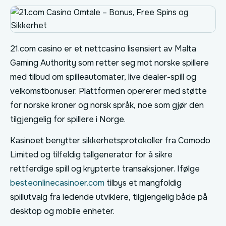
21.com casino er et nettcasino lisensiert av Malta
Gaming Authority som retter seg mot norske spillere
med tilbud om spilleautomater, live dealer-spill og
velkomstbonuser. Plattformen opererer med støtte
for norske kroner og norsk språk, noe som gjør den
tilgjengelig for spillere i Norge.
Kasinoet benytter sikkerhetsprotokoller fra Comodo
Limited og tilfeldig tallgenerator for å sikre
rettferdige spill og krypterte transaksjoner. Ifølge
besteonlinecasinoer.com
tilbys et mangfoldig
spillutvalg fra ledende utviklere, tilgjengelig både på
desktop og mobile enheter.