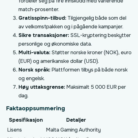
fordeler seg på fire innskudd med varierende
match-prosenter.
Gratisspinn-tilbud:
Tilgjengelig både som del
av velkomstpakken og i pågående kampanjer.
Sikre transaksjoner:
SSL-kryptering beskytter
personlige og økonomiske data.
Multi-valuta:
Støtter norske kroner (NOK), euro
(EUR) og amerikanske dollar (USD).
Norsk språk:
Plattformen tilbys på både norsk
og engelsk.
Høy uttaksgrense:
Maksimalt 5 000 EUR per
dag.
Faktaoppsummering
Spesifikasjon
Detaljer
Lisens
Malta Gaming Authority