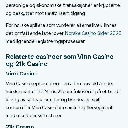
personlige og økonomiske transaksjoner er krypterte
og beskyttet mot uautorisert tilgang.
For norske spillere som vurderer alternativer, finnes
det omfattende lister over
Norske Casino Sider 2025
med lignende registreringsprosesser.
Relaterte casinoer som Vinn Casino
og 21k Casino
Vinn Casino
Vinn Casino representerer en alternativ aktør i det
norske markedet. Mens 21.com fokuserer på et bredt
utvalg av spilleautomater og live dealer-spill,
konkurrerer Vinn Casino om samme spillersegment
med ulike bonusstrukturer.
21k Casino