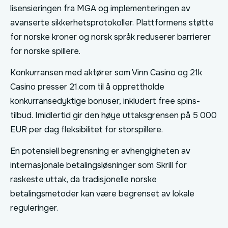
lisensieringen fra MGA og implementeringen av
avanserte sikkerhetsprotokoller. Plattformens støtte
for norske kroner og norsk språk reduserer barrierer
for norske spillere.
Konkurransen med aktører som Vinn Casino og 21k
Casino presser 21.com til å opprettholde
konkurransedyktige bonuser, inkludert free spins-
tilbud. Imidlertid gir den høye uttaksgrensen på 5 000
EUR per dag fleksibilitet for storspillere.
En potensiell begrensning er avhengigheten av
internasjonale betalingsløsninger som Skrill for
raskeste uttak, da tradisjonelle norske
betalingsmetoder kan være begrenset av lokale
reguleringer.