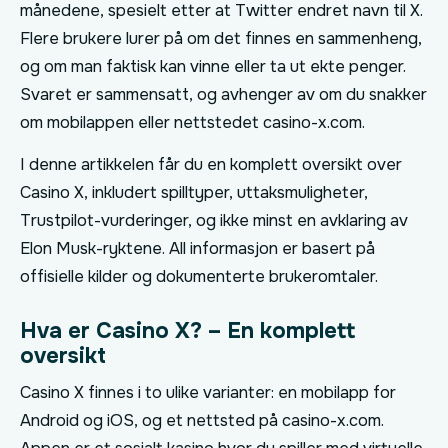
månedene, spesielt etter at Twitter endret navn til X.
Flere brukere lurer på om det finnes en sammenheng,
og om man faktisk kan vinne eller ta ut ekte penger.
Svaret er sammensatt, og avhenger av om du snakker
om mobilappen eller nettstedet casino-x.com.
I denne artikkelen får du en komplett oversikt over
Casino X, inkludert spilltyper, uttaksmuligheter,
Trustpilot-vurderinger, og ikke minst en avklaring av
Elon Musk-ryktene. All informasjon er basert på
offisielle kilder og dokumenterte brukeromtaler.
Hva er Casino X? – En komplett
oversikt
Casino X finnes i to ulike varianter: en mobilapp for
Android og iOS, og et nettsted på casino-x.com.