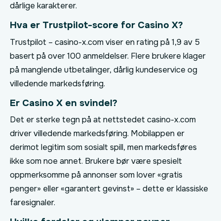
dårlige karakterer.
Hva er Trustpilot-score for Casino X?
Trustpilot – casino-x.com viser en rating på 1,9 av 5
basert på over 100 anmeldelser. Flere brukere klager
på manglende utbetalinger, dårlig kundeservice og
villedende markedsføring.
Er Casino X en svindel?
Det er sterke tegn på at nettstedet casino-x.com
driver villedende markedsføring. Mobilappen er
derimot legitim som sosialt spill, men markedsføres
ikke som noe annet. Brukere bør være spesielt
oppmerksomme på annonser som lover «gratis
penger» eller «garantert gevinst» – dette er klassiske
faresignaler.