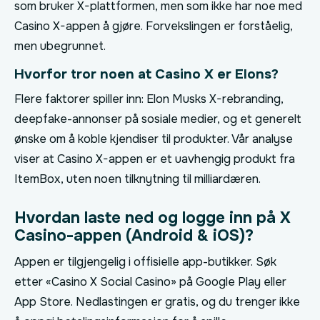
som bruker X-plattformen, men som ikke har noe med
Casino X-appen å gjøre. Forvekslingen er forståelig,
men ubegrunnet.
Hvorfor tror noen at Casino X er Elons?
Flere faktorer spiller inn: Elon Musks X-rebranding,
deepfake-annonser på sosiale medier, og et generelt
ønske om å koble kjendiser til produkter. Vår analyse
viser at Casino X-appen er et uavhengig produkt fra
ItemBox, uten noen tilknytning til milliardæren.
Hvordan laste ned og logge inn på X
Casino-appen (Android & iOS)?
Appen er tilgjengelig i offisielle app-butikker. Søk
etter «Casino X Social Casino» på Google Play eller
App Store. Nedlastingen er gratis, og du trenger ikke