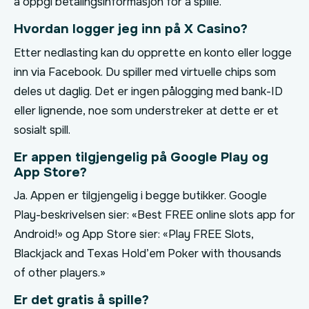
å oppgi betalingsinformasjon for å spille.
Hvordan logger jeg inn på X Casino?
Etter nedlasting kan du opprette en konto eller logge
inn via Facebook. Du spiller med virtuelle chips som
deles ut daglig. Det er ingen pålogging med bank-ID
eller lignende, noe som understreker at dette er et
sosialt spill.
Er appen tilgjengelig på Google Play og
App Store?
Ja. Appen er tilgjengelig i begge butikker. Google
Play-beskrivelsen sier: «Best FREE online slots app for
Android!» og App Store sier: «Play FREE Slots,
Blackjack and Texas Hold’em Poker with thousands
of other players.»
Er det gratis å spille?