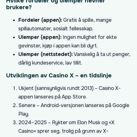
Hvilke fordeler og ulemper nevner
brukere?
Fordeler (appen):
Gratis å spille, mange
spillautomater, sosialt fellesskap.
Ulemper (appen):
Ingen mulighet for ekte
gevinster, kjøp i appen kan bli dyrt.
Ulemper (nettstedet):
Vanskelig å ta ut penger,
dårlig kundeservice, lav tillit.
Utviklingen av Casino X – en tidslinje
Ukjent (sannsynligvis rundt 2013)
– Casino X-
appen lanseres på App Store.
Senere
– Android-versjonen lanseres på Google
Play.
2024–2025
– Rykter om Elon Musk og «X
Casino» sprer seg, trolig på grunn av X-