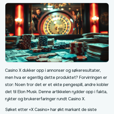
Casino X dukker opp i annonser og søkeresultater,
men hva er egentlig dette produktet? Forvirringen er
stor: Noen tror det er et ekte pengespill, andre kobler
det til Elon Musk. Denne artikkelen rydder opp i fakta,
rykter og brukererfaringer rundt Casino X.
Søket etter «X Casino» har økt markant de siste