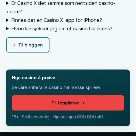
Er Casino X det samme som nettsiden casino-
x.com?
Finnes det en Casino X-app for iPhone?
Hvordan sjekker jeg om et casino har lisens?
← Til bloggen
Nye casino å prøve
Se våre anbefalte casino for norske spillere.
Til topplisten →
18+ · Spill ansvarlig · Hjelpelinjen 800 800 40.