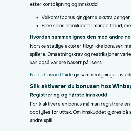
etter kontoåpning og innskudd.
Velkomstbonus gir gjerne ekstra penger å 
Free spins er inkludert i mange tilbud, men
Hvordan sammenlignes den med andre no
Norske statlige aktører tilbyr ikke bonuser, m
spillere. Omsetningskrav og restriksjoner var
kan også variere basert på lisens.
Norsk Casino Guide
gir sammenligninger av uli
Slik aktiverer du bonusen hos Winba
Registrering og første innskudd
For å aktivere en bonus må man registrere en
oppfylles før uttak. Om innskuddet gjøres på 
andre spill.