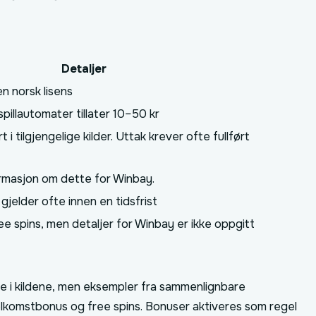
Detaljer
n norsk lisens
pillautomater tillater 10–50 kr
t i tilgjengelige kilder. Uttak krever ofte fullført
ormasjon om dette for Winbay.
jelder ofte innen en tidsfrist
 spins, men detaljer for Winbay er ikke oppgitt
te i kildene, men eksempler fra sammenlignbare
elkomstbonus og free spins. Bonuser aktiveres som regel