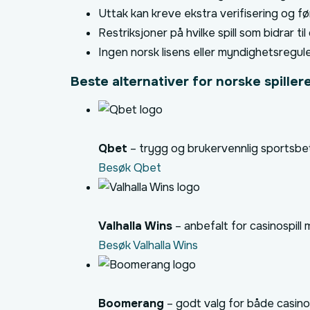
Uttak kan kreve ekstra verifisering og føre
Restriksjoner på hvilke spill som bidrar t
Ingen norsk lisens eller myndighetsregule
Beste alternativer for norske spiller
Qbet
– trygg og brukervennlig sportsbet
Besøk Qbet
Valhalla Wins
– anbefalt for casinospill 
Besøk Valhalla Wins
Boomerang
– godt valg for både casin