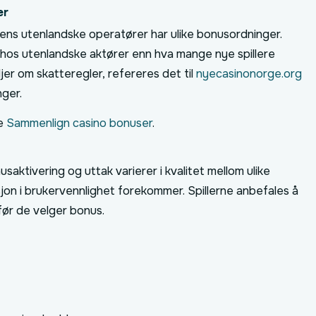
er
 mens utenlandske operatører har ulike bonusordninger.
hos utenlandske aktører enn hva mange nye spillere
er om skatteregler, refereres det til
nyecasinonorge.org
ger.
ne
Sammenlign casino bonuser
.
usaktivering og uttak varierer i kvalitet mellom ulike
asjon i brukervennlighet forekommer. Spillerne anbefales å
før de velger bonus.