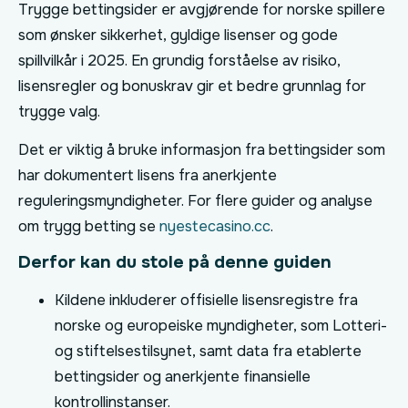
Trygge bettingsider er avgjørende for norske spillere
som ønsker sikkerhet, gyldige lisenser og gode
spillvilkår i 2025. En grundig forståelse av risiko,
lisensregler og bonuskrav gir et bedre grunnlag for
trygge valg.
Det er viktig å bruke informasjon fra bettingsider som
har dokumentert lisens fra anerkjente
reguleringsmyndigheter. For flere guider og analyse
om trygg betting se
nyestecasino.cc
.
Derfor kan du stole på denne guiden
Kildene inkluderer offisielle lisensregistre fra
norske og europeiske myndigheter, som Lotteri-
og stiftelsestilsynet, samt data fra etablerte
bettingsider og anerkjente finansielle
kontrollinstanser.