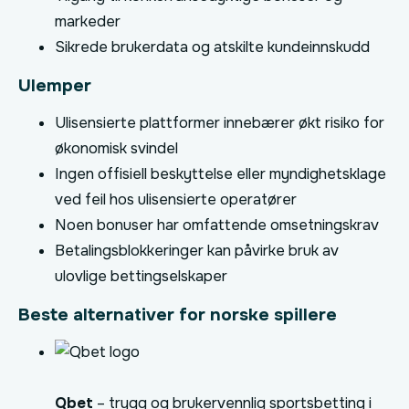
markeder
Sikrede brukerdata og atskilte kundeinnskudd
Ulemper
Ulisensierte plattformer innebærer økt risiko for
økonomisk svindel
Ingen offisiell beskyttelse eller myndighetsklage
ved feil hos ulisensierte operatører
Noen bonuser har omfattende omsetningskrav
Betalingsblokkeringer kan påvirke bruk av
ulovlige bettingselskaper
Beste alternativer for norske spillere
Qbet
– trygg og brukervennlig sportsbetting i