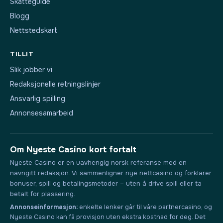
Skatteguide
Blogg
Nettstedskart
TILLIT
Slik jobber vi
Redaksjonelle retningslinjer
Ansvarlig spilling
Annonsesamarbeid
Om Nyeste Casino kort fortalt
Nyeste Casino er en uavhengig norsk referanse med en
navngitt redaksjon. Vi sammenligner nye nettcasino og forklarer
bonuser, spill og betalingsmetoder – uten å drive spill eller ta
betalt for plassering.
Annonseinformasjon:
enkelte lenker går til våre partnercasino, og
Nyeste Casino kan få provisjon uten ekstra kostnad for deg. Det