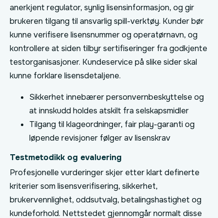
anerkjent regulator, synlig lisensinformasjon, og gir
brukeren tilgang til ansvarlig spill-verktøy. Kunder bør
kunne verifisere lisensnummer og operatørnavn, og
kontrollere at siden tilbyr sertifiseringer fra godkjente
testorganisasjoner. Kundeservice på slike sider skal
kunne forklare lisensdetaljene.
Sikkerhet innebærer personvernbeskyttelse og
at innskudd holdes atskilt fra selskapsmidler
Tilgang til klageordninger, fair play-garanti og
løpende revisjoner følger av lisenskrav
Testmetodikk og evaluering
Profesjonelle vurderinger skjer etter klart definerte
kriterier som lisensverifisering, sikkerhet,
brukervennlighet, oddsutvalg, betalingshastighet og
kundeforhold. Nettstedet gjennomgår normalt disse