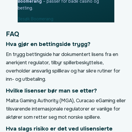
Boomerang
– passer for både casino og
betting.
Besøk Boomerang
FAQ
Hva gjør en bettingside trygg?
En trygg bettingside har dokumentert lisens fra en
anerkjent regulator, tilbyr spillerbeskyttelse,
overholder ansvarlig spillkrav og har sikre rutiner for
inn- og utbetaling.
Hvilke lisenser bør man se etter?
Malta Gaming Authority (MGA), Curacao eGaming eller
tilsvarende internasjonale regulatorer er vanlige for
aktører som retter seg mot norske spillere.
Hva slags risiko er det ved ulisensierte