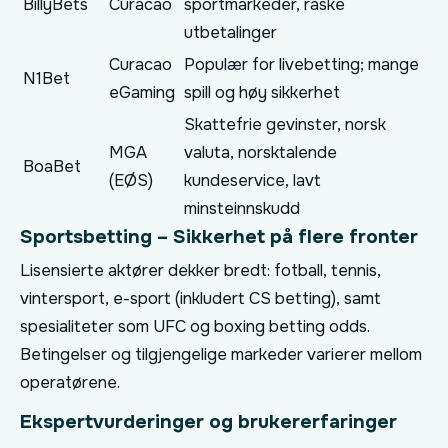
BillyBets
Curacao
sportmarkeder, raske
utbetalinger
Curacao
Populær for livebetting; mange
N1Bet
eGaming
spill og høy sikkerhet
Skattefrie gevinster, norsk
MGA
valuta, norsktalende
BoaBet
(EØS)
kundeservice, lavt
minsteinnskudd
Sportsbetting – Sikkerhet på flere fronter
Lisensierte aktører dekker bredt: fotball, tennis,
vintersport, e-sport (inkludert CS betting), samt
spesialiteter som UFC og boxing betting odds.
Betingelser og tilgjengelige markeder varierer mellom
operatørene.
Ekspertvurderinger og brukererfaringer