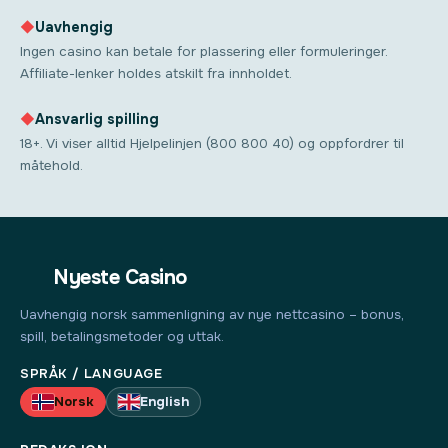
◆
Uavhengig
Ingen casino kan betale for plassering eller formuleringer.
Affiliate-lenker holdes atskilt fra innholdet.
◆
Ansvarlig spilling
18+. Vi viser alltid Hjelpelinjen (800 800 40) og oppfordrer til
måtehold.
Nyeste Casino
Uavhengig norsk sammenligning av nye nettcasino – bonus,
spill, betalingsmetoder og uttak.
SPRÅK / LANGUAGE
Norsk
English