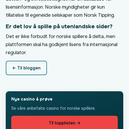
lisensinformasjon. Norske myndigheter gir kun
tillatelse til egeneide selskaper som Norsk Tipping.
Er det lov å spille på utenlandske sider?
Det er ikke forbudt for norske spillere å delta, men
plattformen skal ha godkjent lisens fra internasjonal
regulator.
← Til bloggen
Nye casino å prøve
Se våre anbefalte casino for norske spillere.
Til topplisten →