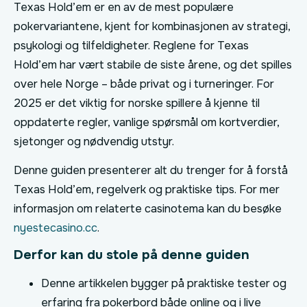
Texas Hold’em er en av de mest populære
pokervariantene, kjent for kombinasjonen av strategi,
psykologi og tilfeldigheter. Reglene for Texas
Hold’em har vært stabile de siste årene, og det spilles
over hele Norge – både privat og i turneringer. For
2025 er det viktig for norske spillere å kjenne til
oppdaterte regler, vanlige spørsmål om kortverdier,
sjetonger og nødvendig utstyr.
Denne guiden presenterer alt du trenger for å forstå
Texas Hold’em, regelverk og praktiske tips. For mer
informasjon om relaterte casinotema kan du besøke
nyestecasino.cc
.
Derfor kan du stole på denne guiden
Denne artikkelen bygger på praktiske tester og
erfaring fra pokerbord både online og i live