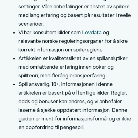
settinger. Våre anbefalinger er testet av spillere
med lang erfaring og basert på resultater i reelle
scenarioer.
Vi har konsultert kilder som
Lovdata
og
relevante norske reguleringsorganer for å sikre
korrekt informasjon om spillereglene.
Artikkelen er kvalitetssikret av en spillanalytiker
med omfattende erfaring innen poker og
spillteori, med flerårig bransjeerfaring.
Spill ansvarlig. 18+. Informasjonen i denne
artikkelen er basert på offentlige kilder. Regler,
odds og bonuser kan endres, og vi anbefaler
leserne å sjekke oppdatert informasjon. Denne
guiden er ment for informasjonsformål og er ikke
en oppfordring til pengespill.