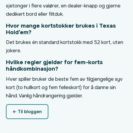
sjetonger i flere valører, en dealer-knapp og gjerne
dedikert bord eller filtduk.
Hvor mange kortstokker brukes i Texas
Hold’em?
Det brukes én standard kortstokk med 52 kort, uten
jokere.
Hvilke regler gjelder for fem-korts
håndkombinasjon?
Hver spiller bruker de beste fem av tilgjengelige syv
kort (to hullkort og fem felleskort) for å danne sin
hånd. Vanlig håndrangering gjelder.
← Til bloggen