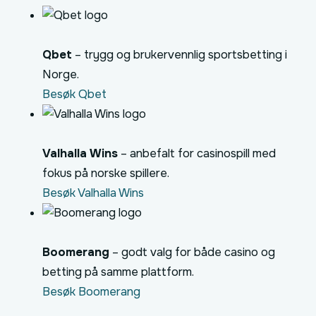
Qbet
– trygg og brukervennlig sportsbetting i
Norge.
Besøk Qbet
Valhalla Wins
– anbefalt for casinospill med
fokus på norske spillere.
Besøk Valhalla Wins
Boomerang
– godt valg for både casino og
betting på samme plattform.
Besøk Boomerang