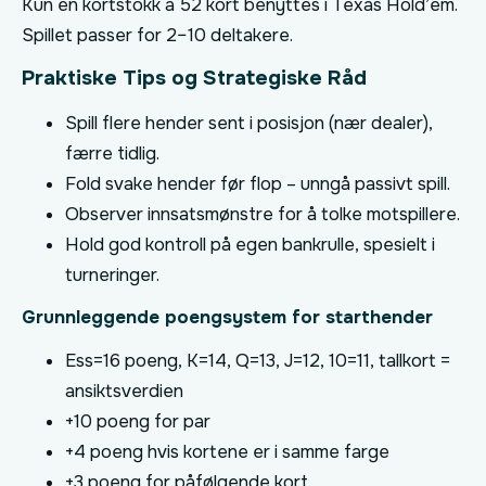
Kun én kortstokk á 52 kort benyttes i Texas Hold’em.
Spillet passer for 2–10 deltakere.
Praktiske Tips og Strategiske Råd
Spill flere hender sent i posisjon (nær dealer),
færre tidlig.
Fold svake hender før flop – unngå passivt spill.
Observer innsatsmønstre for å tolke motspillere.
Hold god kontroll på egen bankrulle, spesielt i
turneringer.
Grunnleggende poengsystem for starthender
Ess=16 poeng, K=14, Q=13, J=12, 10=11, tallkort =
ansiktsverdien
+10 poeng for par
+4 poeng hvis kortene er i samme farge
+3 poeng for påfølgende kort