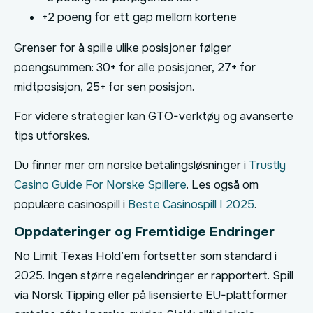
+2 poeng for ett gap mellom kortene
Grenser for å spille ulike posisjoner følger
poengsummen: 30+ for alle posisjoner, 27+ for
midtposisjon, 25+ for sen posisjon.
For videre strategier kan GTO-verktøy og avanserte
tips utforskes.
Du finner mer om norske betalingsløsninger i
Trustly
Casino Guide For Norske Spillere
. Les også om
populære casinospill i
Beste Casinospill I 2025
.
Oppdateringer og Fremtidige Endringer
No Limit Texas Hold’em fortsetter som standard i
2025. Ingen større regelendringer er rapportert. Spill
via Norsk Tipping eller på lisensierte EU-plattformer