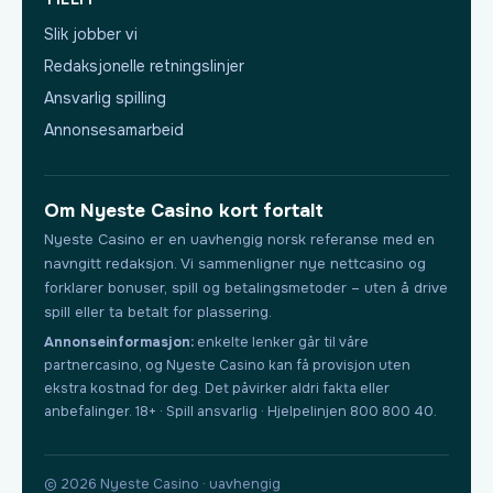
Slik jobber vi
Redaksjonelle retningslinjer
Ansvarlig spilling
Annonsesamarbeid
Om Nyeste Casino kort fortalt
Nyeste Casino er en uavhengig norsk referanse med en
navngitt redaksjon. Vi sammenligner nye nettcasino og
forklarer bonuser, spill og betalingsmetoder – uten å drive
spill eller ta betalt for plassering.
Annonseinformasjon:
enkelte lenker går til våre
partnercasino, og Nyeste Casino kan få provisjon uten
ekstra kostnad for deg. Det påvirker aldri fakta eller
anbefalinger. 18+ · Spill ansvarlig · Hjelpelinjen 800 800 40.
© 2026 Nyeste Casino · uavhengig