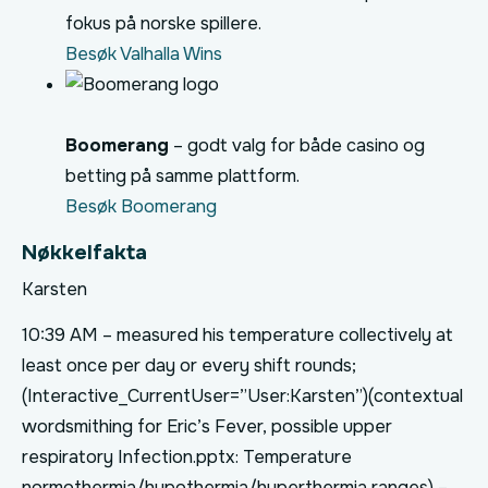
fokus på norske spillere.
Besøk Valhalla Wins
Boomerang
– godt valg for både casino og
betting på samme plattform.
Besøk Boomerang
Nøkkelfakta
Karsten
10:39 AM – measured his temperature collectively at
least once per day or every shift rounds;
(Interactive_CurrentUser=”User:Karsten”)(contextual
wordsmithing for Eric’s Fever, possible upper
respiratory Infection.pptx: Temperature
normothermia/hypothermia/hyperthermia ranges) –