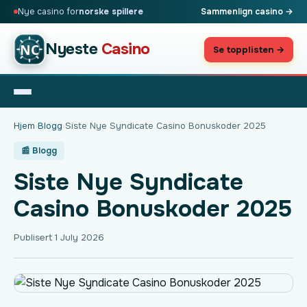
Nye casino for
norske spillere
Sammenlign casino →
Nyeste
Casino
Se topplisten →
Hjem
›
Blogg
›
Siste Nye Syndicate Casino Bonuskoder 2025
📰 Blogg
Siste Nye Syndicate
Casino Bonuskoder 2025
Publisert 1 July 2026