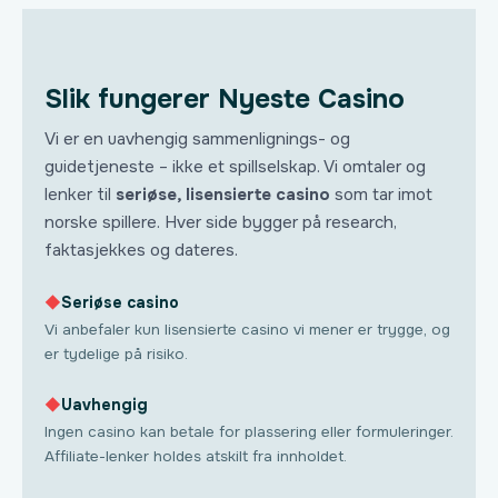
Slik fungerer Nyeste Casino
Vi er en uavhengig sammenlignings- og
guidetjeneste – ikke et spillselskap. Vi omtaler og
lenker til
seriøse, lisensierte casino
som tar imot
norske spillere. Hver side bygger på research,
faktasjekkes og dateres.
◆
Seriøse casino
Vi anbefaler kun lisensierte casino vi mener er trygge, og
er tydelige på risiko.
◆
Uavhengig
Ingen casino kan betale for plassering eller formuleringer.
Affiliate-lenker holdes atskilt fra innholdet.