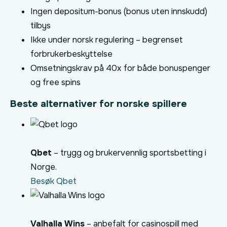
Ingen depositum-bonus (bonus uten innskudd)
tilbys
Ikke under norsk regulering – begrenset
forbrukerbeskyttelse
Omsetningskrav på 40x for både bonuspenger
og free spins
Beste alternativer for norske spillere
Qbet
– trygg og brukervennlig sportsbetting i
Norge.
Besøk Qbet
Valhalla Wins
– anbefalt for casinospill med