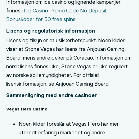
Informasjon om ice casino og lignende kampanjer
finnes i
Ice Casino Promo Code No Deposit –
Bonuskoder for 50 free spins
.
Lisens og regulatorisk informasjon
Lisens og tilsyn er et usikkerhetspunkt. Noen kilder
viser at Stone Vegas har lisens fra Anjouan Gaming
Board, mens andre peker på Curacao. Informasjon om
norsk lisens finnes ikke; Stone Vegas er ikke regulert
av norske spillemyndigheter. For offisiell
lisensinformasjon, se Anjouan Gaming Board.
Sammenligning med andre casinoer
Vegas Hero Casino
Noen kilder foreslår at Vegas Hero har mer
utbredt erfaring i markedet og andre