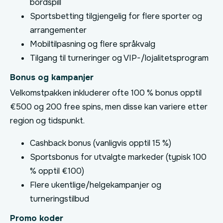
bordspill
Sportsbetting tilgjengelig for flere sporter og
arrangementer
Mobiltilpasning og flere språkvalg
Tilgang til turneringer og VIP-/lojalitetsprogram
Bonus og kampanjer
Velkomstpakken inkluderer ofte 100 % bonus opptil
€500 og 200 free spins, men disse kan variere etter
region og tidspunkt.
Cashback bonus (vanligvis opptil 15 %)
Sportsbonus for utvalgte markeder (typisk 100
% opptil €100)
Flere ukentlige/helgekampanjer og
turneringstilbud
Promo koder