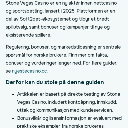
Stone Vegas Casino er en ny aktør innen nettcasino
og sportsbetting, lansert i 2025. Plattformen er en
del av Soft2bet-økosystemet og tilbyr et bredt
spillutvalg, samt bonuser og kampanjer til nye og
eksisterende spillere.
Regulering, bonuser, og markedstilpasning er sentrale
spørsmål for norske brukere. Finn mer om fakta,
bonuser og vurderinger lenger ned. For flere guider,
se
nyestecasino.cc
.
Derfor kan du stole på denne guiden
Artikkelen er basert på direkte testing av Stone
Vegas Casino, inkludert kontoåpning, innskudd,
uttak og kommunikasjon med kundeservicen.
Bonusvilkår og lisensinformasjon er evaluert med
praktiske eksempler fra norske brukeres