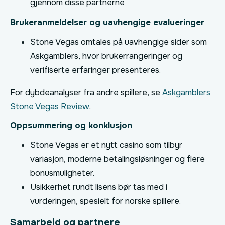
gjennom disse partnerne
Brukeranmeldelser og uavhengige evalueringer
Stone Vegas omtales på uavhengige sider som
Askgamblers, hvor brukerrangeringer og
verifiserte erfaringer presenteres.
For dybdeanalyser fra andre spillere, se
Askgamblers
Stone Vegas Review
.
Oppsummering og konklusjon
Stone Vegas er et nytt casino som tilbyr
variasjon, moderne betalingsløsninger og flere
bonusmuligheter.
Usikkerhet rundt lisens bør tas med i
vurderingen, spesielt for norske spillere.
Samarbeid og partnere