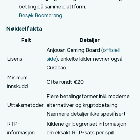
betting på samme plattform.
Besøk Boomerang
Nøkkelfakta
Felt
Detaljer
Anjouan Gaming Board (
offisiell
Lisens
side
), enkelte kilder nevner også
Curacao.
Minimum
Ofte rundt €20
innskudd
Flere betalingsformer inkl. moderne
Uttaksmetoder
alternativer og kryptobetaling.
Nærmere detaljer ikke spesifisert.
RTP-
Kildene gir begrenset informasjon
informasjon
om eksakt RTP-sats per spill.