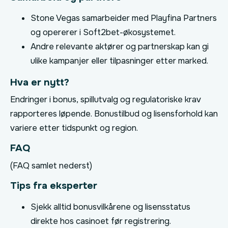
Stone Vegas samarbeider med Playfina Partners
og opererer i Soft2bet-økosystemet.
Andre relevante aktører og partnerskap kan gi
ulike kampanjer eller tilpasninger etter marked.
Hva er nytt?
Endringer i bonus, spillutvalg og regulatoriske krav
rapporteres løpende. Bonustilbud og lisensforhold kan
variere etter tidspunkt og region.
FAQ
(FAQ samlet nederst)
Tips fra eksperter
Sjekk alltid bonusvilkårene og lisensstatus
direkte hos casinoet før registrering.