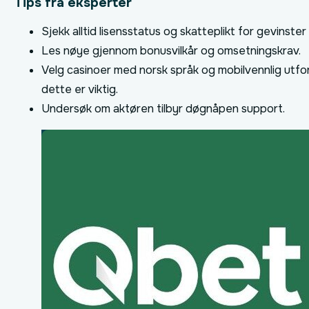
Tips fra eksperter
Sjekk alltid lisensstatus og skatteplikt for gevinster f
Les nøye gjennom bonusvilkår og omsetningskrav.
Velg casinoer med norsk språk og mobilvennlig utfo
dette er viktig.
Undersøk om aktøren tilbyr døgnåpen support.