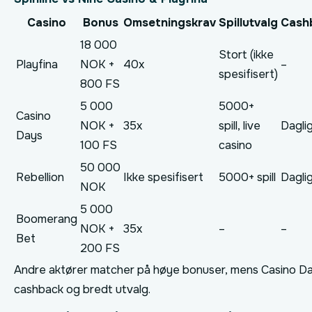
Casino
Bonus
Omsetningskrav
Spillutvalg
Cash
18 000
Stort (ikke
Playfina
NOK +
40x
–
spesifisert)
800 FS
5 000
5000+
Casino
NOK +
35x
spill, live
Dagli
Days
100 FS
casino
50 000
Rebellion
Ikke spesifisert
5000+ spill
Dagli
NOK
5 000
Boomerang
NOK +
35x
–
–
Bet
200 FS
Andre aktører matcher på høye bonuser, mens Casino Day
cashback og bredt utvalg.