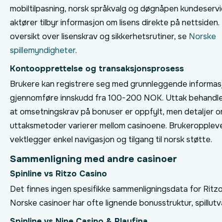
mobiltilpasning, norsk språkvalg og døgnåpen kundeservi
aktører tilbyr informasjon om lisens direkte på nettsiden.
oversikt over lisenskrav og sikkerhetsrutiner, se
Norske
spillemyndigheter
.
Kontoopprettelse og transaksjonsprosess
Brukere kan registrere seg med grunnleggende informas
gjennomføre innskudd fra 100-200 NOK. Uttak behandle
at omsetningskrav på bonuser er oppfylt, men detaljer 
uttaksmetoder varierer mellom casinoene. Brukeropplev
vektlegger enkel navigasjon og tilgang til norsk støtte.
Sammenligning med andre casinoer
Spinline vs Ritzo Casino
Det finnes ingen spesifikke sammenligningsdata for Ritzo
Norske casinoer har ofte lignende bonusstruktur, spillutva
Spinline vs Nine Casino & Playfina