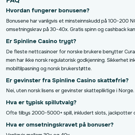
FAQ
Hvordan fungerer bonusene?
Bonusene har vanligvis et minsteinnskudd på 100-200 
omsetningskrav på 30-40x. Gratis spinn og cashback kan
Er Spinline Casino trygt?
De fleste nettcasinoer for norske brukere benytter Cura
men har ikke norsk regulatorisk godkjenning. Sikkerhet in
mobiltilpasning og norsk brukerstøtte.
Er gevinster fra Spinline Casino skattefrie?
Nei, uten norsk lisens er gevinster skattepliktige i Norge.
Hva er typisk spillutvalg?
Ofte tilbys 2000-5000+ spill, inkludert slots, jackpotter o
Hva er omsetningskravet på bonuser?