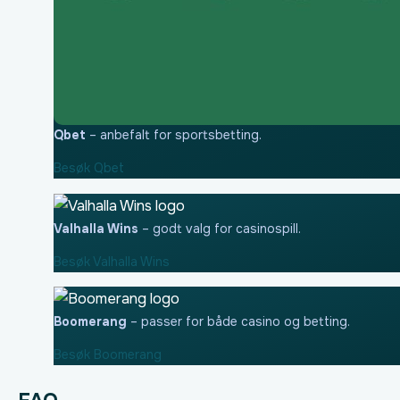
Qbet
– anbefalt for sportsbetting.
Besøk Qbet
Valhalla Wins
– godt valg for casinospill.
Besøk Valhalla Wins
Boomerang
– passer for både casino og betting.
Besøk Boomerang