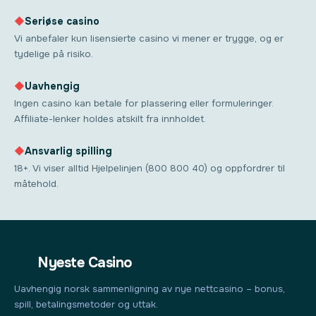
◆
Seriøse casino
Vi anbefaler kun lisensierte casino vi mener er trygge, og er
tydelige på risiko.
◆
Uavhengig
Ingen casino kan betale for plassering eller formuleringer.
Affiliate-lenker holdes atskilt fra innholdet.
◆
Ansvarlig spilling
18+. Vi viser alltid Hjelpelinjen (800 800 40) og oppfordrer til
måtehold.
Nyeste Casino
Uavhengig norsk sammenligning av nye nettcasino – bonus,
spill, betalingsmetoder og uttak.