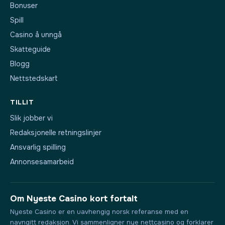
Bonuser
Spill
Casino å unngå
Skatteguide
Blogg
Nettstedskart
TILLIT
Slik jobber vi
Redaksjonelle retningslinjer
Ansvarlig spilling
Annonsesamarbeid
Om Nyeste Casino kort fortalt
Nyeste Casino er en uavhengig norsk referanse med en
navngitt redaksjon. Vi sammenligner nye nettcasino og forklarer