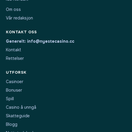
Om oss
Vår redaksjon
KONTAKT OSS
Generelt: info@nyestecasino.cc
Kontakt
Rettelser
UTFORSK
Casinoer
Bonuser
Spill
Casino å unngå
Skatteguide
Blogg