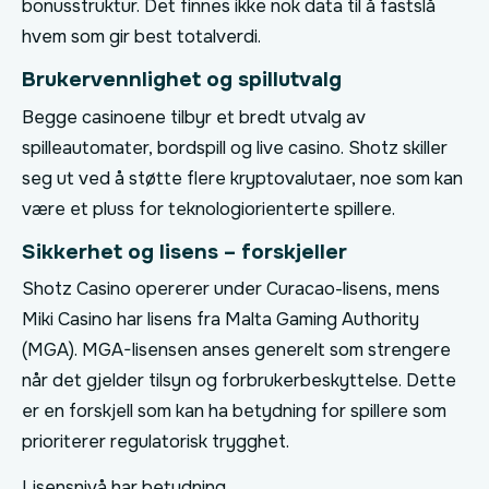
bonusstruktur. Det finnes ikke nok data til å fastslå
hvem som gir best totalverdi.
Brukervennlighet og spillutvalg
Begge casinoene tilbyr et bredt utvalg av
spilleautomater, bordspill og live casino. Shotz skiller
seg ut ved å støtte flere kryptovalutaer, noe som kan
være et pluss for teknologiorienterte spillere.
Sikkerhet og lisens – forskjeller
Shotz Casino opererer under Curacao-lisens, mens
Miki Casino har lisens fra Malta Gaming Authority
(MGA). MGA-lisensen anses generelt som strengere
når det gjelder tilsyn og forbrukerbeskyttelse. Dette
er en forskjell som kan ha betydning for spillere som
prioriterer regulatorisk trygghet.
Lisensnivå har betydning