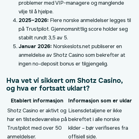
problemer med VIP-managere og manglende
vilje til å hjelpe.
2025–2026:
Flere norske anmeldelser legges til
på Trustpilot. Gjennomsnittlig score holder seg
stabilt rundt 3,5 av 5.
Januar 2026:
Norskeslots.net publiserer en
anmeldelse av Shotz Casino som bekrefter at
ingen no-deposit bonus er tilgjengelig.
Hva vet vi sikkert om Shotz Casino,
og hva er fortsatt uklart?
Etablert informasjon
Informasjon som er uklar
Shotz Casino er aktivt og
Lisensdetaljene er ikke
har en tilstedeværelse på
bekreftet i alle norske
Trustpilot med over 50
kilder – bør verifiseres fra
anmeldelser.
offisiell side.