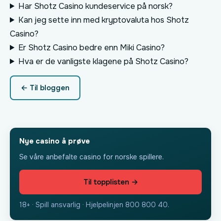
Har Shotz Casino kundeservice på norsk?
Kan jeg sette inn med kryptovaluta hos Shotz
Casino?
Er Shotz Casino bedre enn Miki Casino?
Hva er de vanligste klagene på Shotz Casino?
← Til bloggen
Nye casino å prøve
Se våre anbefalte casino for norske spillere.
Til topplisten →
18+ · Spill ansvarlig · Hjelpelinjen 800 800 40.