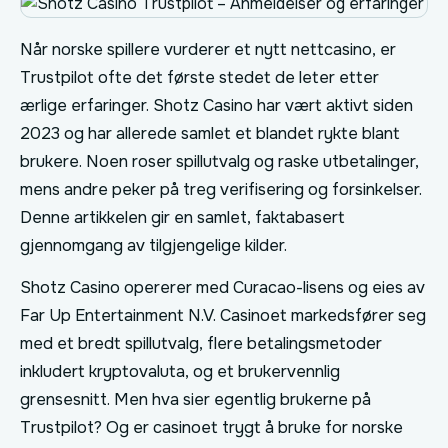
Når norske spillere vurderer et nytt nettcasino, er
Trustpilot ofte det første stedet de leter etter
ærlige erfaringer. Shotz Casino har vært aktivt siden
2023 og har allerede samlet et blandet rykte blant
brukere. Noen roser spillutvalg og raske utbetalinger,
mens andre peker på treg verifisering og forsinkelser.
Denne artikkelen gir en samlet, faktabasert
gjennomgang av tilgjengelige kilder.
Shotz Casino opererer med Curacao-lisens og eies av
Far Up Entertainment N.V. Casinoet markedsfører seg
med et bredt spillutvalg, flere betalingsmetoder
inkludert kryptovaluta, og et brukervennlig
grensesnitt. Men hva sier egentlig brukerne på
Trustpilot? Og er casinoet trygt å bruke for norske