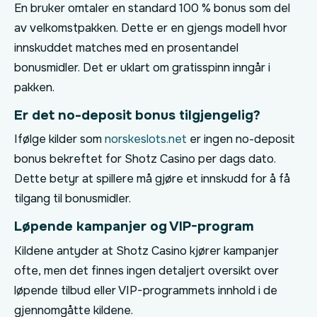
En bruker omtaler en standard 100 % bonus som del
av velkomstpakken. Dette er en gjengs modell hvor
innskuddet matches med en prosentandel
bonusmidler. Det er uklart om gratisspinn inngår i
pakken.
Er det no-deposit bonus tilgjengelig?
Ifølge kilder som
norskeslots.net
er ingen no-deposit
bonus bekreftet for Shotz Casino per dags dato.
Dette betyr at spillere må gjøre et innskudd for å få
tilgang til bonusmidler.
Løpende kampanjer og VIP-program
Kildene antyder at Shotz Casino kjører kampanjer
ofte, men det finnes ingen detaljert oversikt over
løpende tilbud eller VIP-programmets innhold i de
gjennomgåtte kildene.