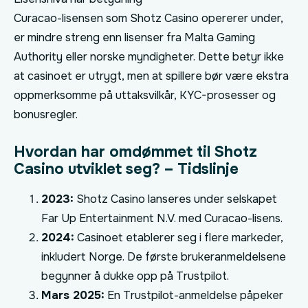
Curacao-lisensen som Shotz Casino opererer under,
er mindre streng enn lisenser fra Malta Gaming
Authority eller norske myndigheter. Dette betyr ikke
at casinoet er utrygt, men at spillere bør være ekstra
oppmerksomme på uttaksvilkår, KYC-prosesser og
bonusregler.
Hvordan har omdømmet til Shotz
Casino utviklet seg? – Tidslinje
2023:
Shotz Casino lanseres under selskapet
Far Up Entertainment N.V. med Curacao-lisens.
2024:
Casinoet etablerer seg i flere markeder,
inkludert Norge. De første brukeranmeldelsene
begynner å dukke opp på Trustpilot.
Mars 2025:
En Trustpilot-anmeldelse påpeker