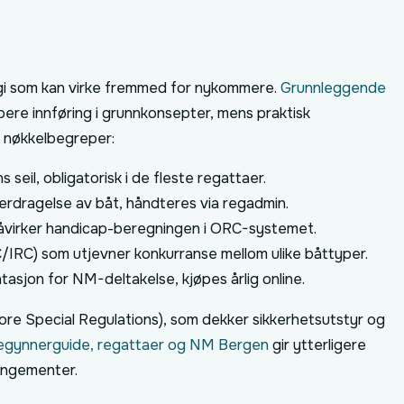
ogi som kan virke fremmed for nykommere.
Grunnleggende
pere innføring i grunnkonsepter, mens praktisk
e nøkkelbegreper:
 seil, obligatorisk i de fleste regattaer.
erdragelse av båt, håndteres via regadmin.
åvirker handicap-beregningen i ORC-systemet.
RC) som utjevner konkurranse mellom ulike båttyper.
asjon for NM-deltakelse, kjøpes årlig online.
re Special Regulations), som dekker sikkerhetsutstyr og
begynnerguide, regattaer og NM Bergen
gir ytterligere
rangementer.