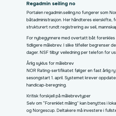
Regadmin seiling no
Portalen regadmin.seiling.no fungerer som Nor
båtadministrasjon. Her håndteres eierskifte, 
strukturert rundt registrering av seil, mannsk
For nybegynnere med overtatt båt forenkles 
tidligere målebrev. I slike tilfeller begrenser d
dager. NSF tilbyr veiledning per telefon for usi
Årlig syklus for målebrev
NOR Rating-sertifikatet følger en fast årlig ry
sesongstart 1. april. Systemet krever oppdate
handicap-beregning.
Kritisk forskjell på målebrevtyper
Selv om “Forenklet måling” kan benyttes i lok
og Norgescup. Deltakere må investere i fulls