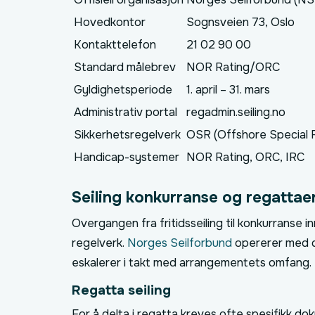
Hovedkontor
Sognsveien 73, Oslo
Kontakttelefon
21 02 90 00
Standard målebrev
NOR Rating/ORC
Gyldighetsperiode
1. april – 31. mars
Administrativ portal
regadmin.seiling.no
Sikkerhetsregelverk
OSR (Offshore Special 
Handicap-systemer
NOR Rating, ORC, IRC
Seiling konkurranse og regattae
Overgangen fra fritidsseiling til konkurranse
regelverk.
Norges Seilforbund
opererer med di
eskalerer i takt med arrangementets omfang.
Regatta seiling
For å delta i regatta kreves ofte spesifikk d