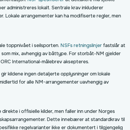
r administreres lokalt. Sentrale krav inkluderer
ser. Lokale arrangementer kan ha modifiserte regler, men
e toppnivået i seilsporten.
NSFs retningslinjer
fastslår at
øre som mix, avhengig av båttype. For storbåt-NM gjelder
 ORC International-målebrev aksepteres.
ir kildene ingen detaljerte opplysninger om lokale
 imidlertid for alle NM-arrangementer uavhengig av
ekte i offisielle kilder, men faller inn under Norges
skapsarrangementer. Dette innebærer at standardkrav til
esifikke regelvarianter ikke er dokumentert i tilgjengelig