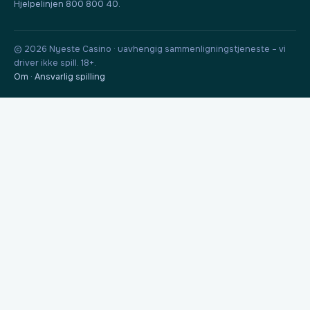
Hjelpelinjen 800 800 40.
© 2026 Nyeste Casino · uavhengig sammenligningstjeneste – vi
driver ikke spill. 18+.
Om
·
Ansvarlig spilling