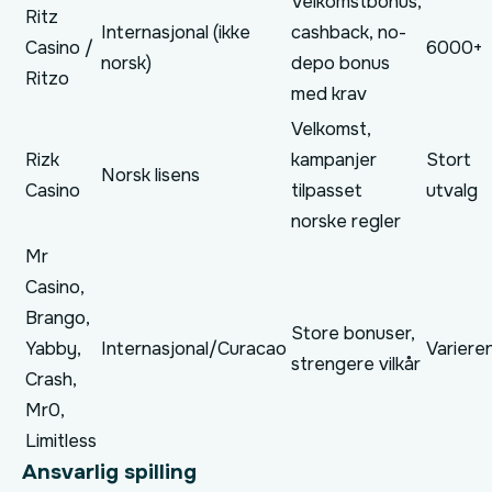
Velkomstbonus,
Ritz
Internasjonal (ikke
cashback, no-
Casino /
6000+
norsk)
depo bonus
Ritzo
med krav
Velkomst,
Rizk
kampanjer
Stort
Norsk lisens
Casino
tilpasset
utvalg
norske regler
Mr
Casino,
Brango,
Store bonuser,
Yabby,
Internasjonal/Curacao
Variere
strengere vilkår
Crash,
Mr0,
Limitless
Ansvarlig spilling