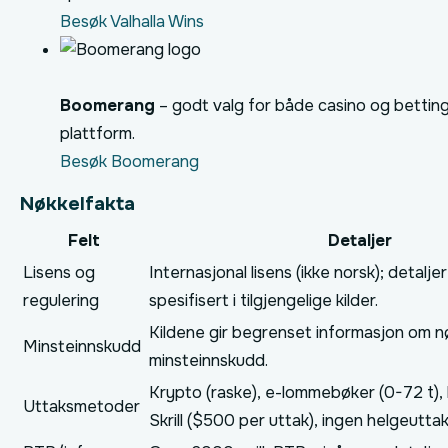
Besøk Valhalla Wins
Boomerang
– godt valg for både casino og betti
plattform.
Besøk Boomerang
Nøkkelfakta
Felt
Detaljer
Lisens og
Internasjonal lisens (ikke norsk); detaljer
regulering
spesifisert i tilgjengelige kilder.
Kildene gir begrenset informasjon om n
Minsteinnskudd
minsteinnskudd.
Krypto (raske), e-lommebøker (0-72 t), 
Uttaksmetoder
Skrill ($500 per uttak), ingen helgeuttak