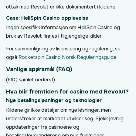
uttak med Revolut er ikke dokumentert i kildene.
Case: HellSpin Casino opplevelse
Ingen spesifikk informasjon om HellSpin Casino og
bruk av Revolut finnes i tilgjengelige kilder.
For sammenligning av lisensiering og regulering, se
også
Rocketspin Casino Norsk Reguleringsguide
.
Vanlige spørsmål (FAQ)
(FAQ samlet nederst)
Hva blir fremtiden for casino med Revolut?
Nye betalingsløsninger og teknologier
Kildene gir ikke detaljer om nye løsninger, men
understreker at markedet utvikler seg. Sjekk jevnlig
oppdateringer fra casinoene og
betalingsleverandørene om nye funksjoner.