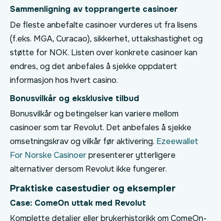
Sammenligning av topprangerte casinoer
De fleste anbefalte casinoer vurderes ut fra lisens
(f.eks. MGA, Curacao), sikkerhet, uttakshastighet og
støtte for NOK. Listen over konkrete casinoer kan
endres, og det anbefales å sjekke oppdatert
informasjon hos hvert casino.
Bonusvilkår og eksklusive tilbud
Bonusvilkår og betingelser kan variere mellom
casinoer som tar Revolut. Det anbefales å sjekke
omsetningskrav og vilkår før aktivering.
Ezeewallet
For Norske Casinoer
presenterer ytterligere
alternativer dersom Revolut ikke fungerer.
Praktiske casestudier og eksempler
Case: ComeOn uttak med Revolut
Komplette detaljer eller brukerhistorikk om ComeOn-