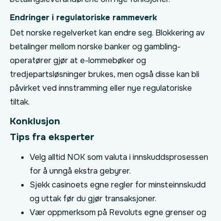
Endringer i regulatoriske rammeverk
Det norske regelverket kan endre seg. Blokkering av
betalinger mellom norske banker og gambling-
operatører gjør at e-lommebøker og
tredjepartsløsninger brukes, men også disse kan bli
påvirket ved innstramming eller nye regulatoriske
tiltak.
Konklusjon
Tips fra eksperter
Velg alltid NOK som valuta i innskuddsprosessen
for å unngå ekstra gebyrer.
Sjekk casinoets egne regler for minsteinnskudd
og uttak før du gjør transaksjoner.
Vær oppmerksom på Revoluts egne grenser og