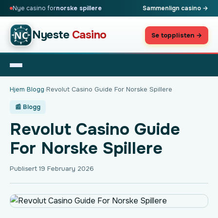
Nye casino for
norske spillere
Sammenlign casino →
Nyeste
Casino
Se topplisten →
Hjem
›
Blogg
›
Revolut Casino Guide For Norske Spillere
📰 Blogg
Revolut Casino Guide
For Norske Spillere
Publisert 19 February 2026