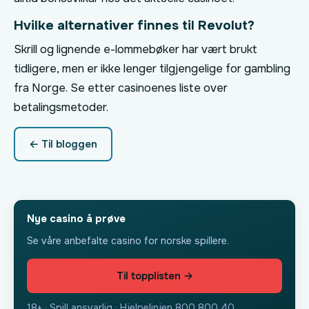
Hvilke alternativer finnes til Revolut?
Skrill og lignende e-lommebøker har vært brukt
tidligere, men er ikke lenger tilgjengelige for gambling
fra Norge. Se etter casinoenes liste over
betalingsmetoder.
← Til bloggen
Nye casino å prøve
Se våre anbefalte casino for norske spillere.
Til topplisten →
18+ · Spill ansvarlig · Hjelpelinjen 800 800 40.