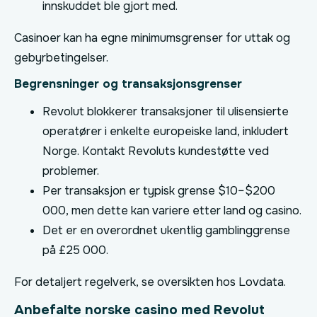
innskuddet ble gjort med.
Casinoer kan ha egne minimumsgrenser for uttak og
gebyrbetingelser.
Begrensninger og transaksjonsgrenser
Revolut blokkerer transaksjoner til ulisensierte
operatører i enkelte europeiske land, inkludert
Norge. Kontakt Revoluts kundestøtte ved
problemer.
Per transaksjon er typisk grense $10–$200
000, men dette kan variere etter land og casino.
Det er en overordnet ukentlig gamblinggrense
på £25 000.
For detaljert regelverk, se oversikten hos Lovdata.
Anbefalte norske casino med Revolut