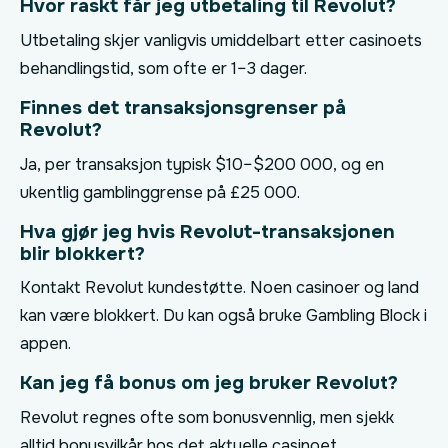
Hvor raskt får jeg utbetaling til Revolut?
Utbetaling skjer vanligvis umiddelbart etter casinoets
behandlingstid, som ofte er 1–3 dager.
Finnes det transaksjonsgrenser på
Revolut?
Ja, per transaksjon typisk $10–$200 000, og en
ukentlig gamblinggrense på £25 000.
Hva gjør jeg hvis Revolut-transaksjonen
blir blokkert?
Kontakt Revolut kundestøtte. Noen casinoer og land
kan være blokkert. Du kan også bruke Gambling Block i
appen.
Kan jeg få bonus om jeg bruker Revolut?
Revolut regnes ofte som bonusvennlig, men sjekk
alltid bonusvilkår hos det aktuelle casinoet.