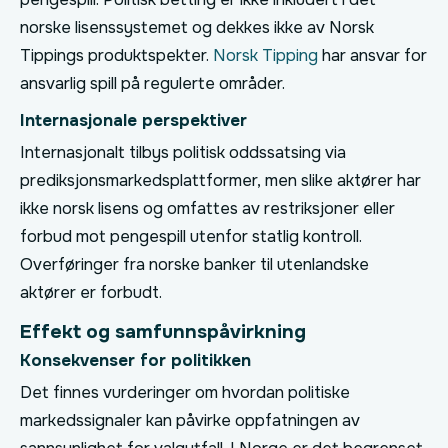
norske lisenssystemet og dekkes ikke av Norsk
Tippings produktspekter.
Norsk Tipping
har ansvar for
ansvarlig spill på regulerte områder.
Internasjonale perspektiver
Internasjonalt tilbys politisk oddssatsing via
prediksjonsmarkedsplattformer, men slike aktører har
ikke norsk lisens og omfattes av restriksjoner eller
forbud mot pengespill utenfor statlig kontroll.
Overføringer fra norske banker til utenlandske
aktører er forbudt.
Effekt og samfunnspåvirkning
Konsekvenser for politikken
Det finnes vurderinger om hvordan politiske
markedssignaler kan påvirke oppfatningen av