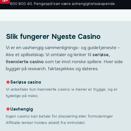
18+
800 800 40. Pengespill kan være avhengighetsskapende.
Slik fungerer Nyeste Casino
Vi er en uavhengig sammenlignings- og guidetjeneste –
ikke et spillselskap. Vi omtaler og lenker til
seriøse,
lisensierte casino
som tar imot norske spillere. Hver side
bygger på research, faktasjekkes og dateres.
◆
Seriøse casino
Vi anbefaler kun lisensierte casino vi mener er trygge, og er
tydelige på risiko.
◆
Uavhengig
Ingen casino kan betale for plassering eller formuleringer.
Affiliate-lenker holdes atskilt fra innholdet.