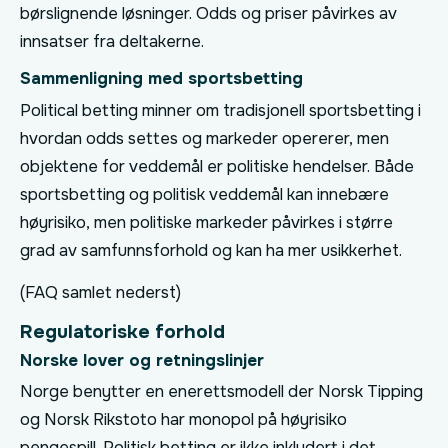
børslignende løsninger. Odds og priser påvirkes av
innsatser fra deltakerne.
Sammenligning med sportsbetting
Political betting minner om tradisjonell sportsbetting i
hvordan odds settes og markeder opererer, men
objektene for veddemål er politiske hendelser. Både
sportsbetting og politisk veddemål kan innebære
høyrisiko, men politiske markeder påvirkes i større
grad av samfunnsforhold og kan ha mer usikkerhet.
(FAQ samlet nederst)
Regulatoriske forhold
Norske lover og retningslinjer
Norge benytter en enerettsmodell der Norsk Tipping
og Norsk Rikstoto har monopol på høyrisiko
pengespill. Politisk betting er ikke inkludert i det