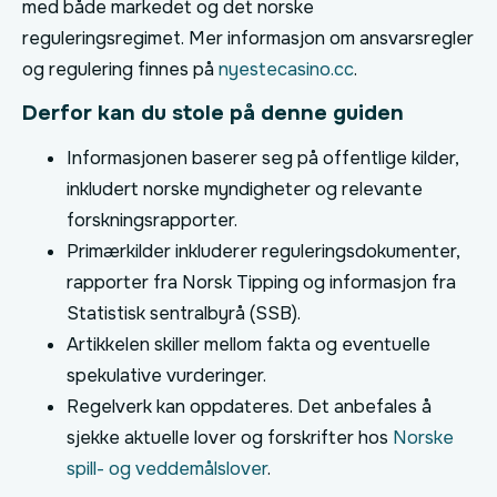
med både markedet og det norske
reguleringsregimet. Mer informasjon om ansvarsregler
og regulering finnes på
nyestecasino.cc
.
Derfor kan du stole på denne guiden
Informasjonen baserer seg på offentlige kilder,
inkludert norske myndigheter og relevante
forskningsrapporter.
Primærkilder inkluderer reguleringsdokumenter,
rapporter fra Norsk Tipping og informasjon fra
Statistisk sentralbyrå (SSB).
Artikkelen skiller mellom fakta og eventuelle
spekulative vurderinger.
Regelverk kan oppdateres. Det anbefales å
sjekke aktuelle lover og forskrifter hos
Norske
spill- og veddemålslover
.