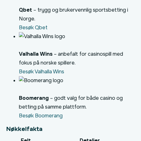
Qbet
– trygg og brukervennlig sportsbetting i
Norge.
Besøk Qbet
Valhalla Wins
– anbefalt for casinospill med
fokus på norske spillere.
Besøk Valhalla Wins
Boomerang
– godt valg for både casino og
betting på samme plattform.
Besøk Boomerang
Nøkkelfakta
Felt
Detaljer