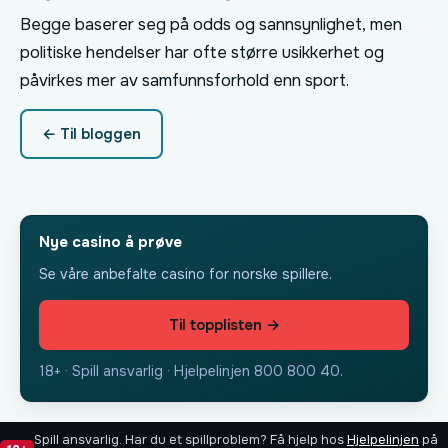
Begge baserer seg på odds og sannsynlighet, men
politiske hendelser har ofte større usikkerhet og
påvirkes mer av samfunnsforhold enn sport.
← Til bloggen
Nye casino å prøve
Se våre anbefalte casino for norske spillere.
Til topplisten →
18+ · Spill ansvarlig · Hjelpelinjen 800 800 40.
Spill ansvarlig. Har du et spillproblem? Få hjelp hos
Hjelpelinjen
på