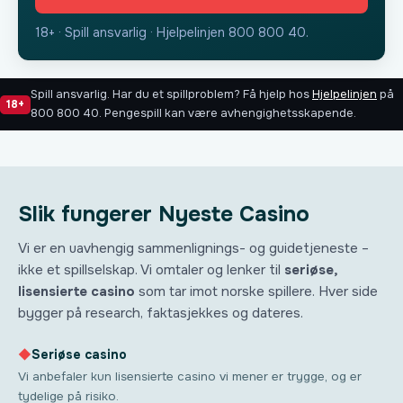
18+ · Spill ansvarlig · Hjelpelinjen 800 800 40.
Spill ansvarlig. Har du et spillproblem? Få hjelp hos
Hjelpelinjen
på
18+
800 800 40. Pengespill kan være avhengighetsskapende.
Slik fungerer Nyeste Casino
Vi er en uavhengig sammenlignings- og guidetjeneste –
ikke et spillselskap. Vi omtaler og lenker til
seriøse,
lisensierte casino
som tar imot norske spillere. Hver side
bygger på research, faktasjekkes og dateres.
◆
Seriøse casino
Vi anbefaler kun lisensierte casino vi mener er trygge, og er
tydelige på risiko.