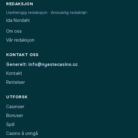
REDAKSJON
Uavhengig redaksjon · Ansvarlig redaktør:
Ida Nordahl
Om oss
Vår redaksjon
KONTAKT OSS
Generelt: info@nyestecasino.cc
Kontakt
Rettelser
UTFORSK
Casinoer
Bonuser
Spill
Casino å unngå