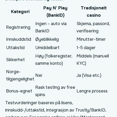
Pay N’ Play
Tradisjonelt
Kategori
(BankID)
casino
Ingen – auto via
Skjema, passord,
Registrering
BankID
verifisering
Innskuddstid
Øyeblikkelig
Minutter-timer
Uttakstid
Umiddelbart
1-5 dager
Høy (folkeregister,
Middels (manuell
Sikkerhet
samme konto)
KYC)
Norge-
Nei
Ja (Visa etc.)
tilgjengelighet
Rask testing av free
Bonus-egnet
Lengre prosess
spins
Testvurderinger baseres på lisens,
innskudd-/uttakstid, integrasjon av Trustly/BankID,