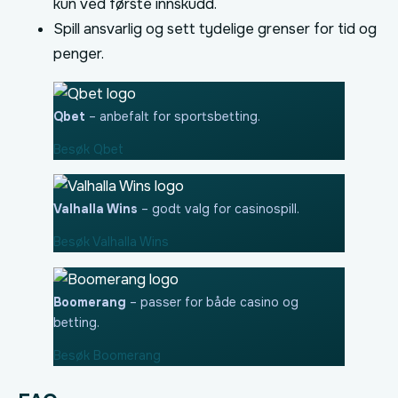
kun ved første innskudd.
Spill ansvarlig og sett tydelige grenser for tid og
penger.
Qbet
– anbefalt for sportsbetting.
Besøk Qbet
Valhalla Wins
– godt valg for casinospill.
Besøk Valhalla Wins
Boomerang
– passer for både casino og
betting.
Besøk Boomerang