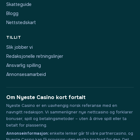
Skatteguide
Blogg
Nettstedskart
TILLIT
Slik jobber vi
Redaksjonelle retningslinjer
Ansvarlig spilling
Annonsesamarbeid
Om Nyeste Casino kort fortalt
Nyeste Casino er en uavhengig norsk referanse med en
navngitt redaksjon. Vi sammenligner nye nettcasino og forklarer
bonuser, spill og betalingsmetoder – uten å drive spill eller ta
betalt for plassering.
Annonseinformasjon:
enkelte lenker går til våre partnercasino, og
Nyeste Casino kan få provisjon uten ekstra kostnad for deg. Det