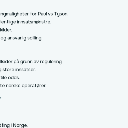
ngmuligheter for Paul vs Tyson.
entlige innsatsmønstre.
ilder.
og ansvarlig spilling.
lsider på grunn av regulering.
 store innsatser.
tile odds.
te norske operatører.
e
ting i Norge.