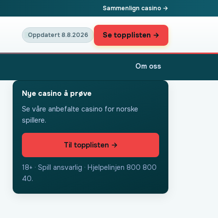
Sammenlign casino →
Se topplisten →
Oppdatert 8.8.2026
Om oss
Nye casino å prøve
Se våre anbefalte casino for norske
spillere.
Til topplisten →
18+ · Spill ansvarlig · Hjelpelinjen 800 800
40.