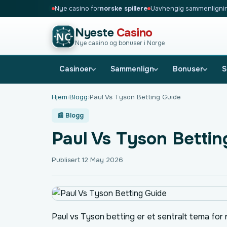
Nye casino for
norske spillere
Uavhengig sammenligni
Nyeste
Casino
Nye casino og bonuser i Norge
Casinoer
Sammenlign
Bonuser
S
Hjem
›
Blogg
›
Paul Vs Tyson Betting Guide
📰 Blogg
Paul Vs Tyson Bettin
Publisert 12 May 2026
Paul vs Tyson betting er et sentralt tema for 