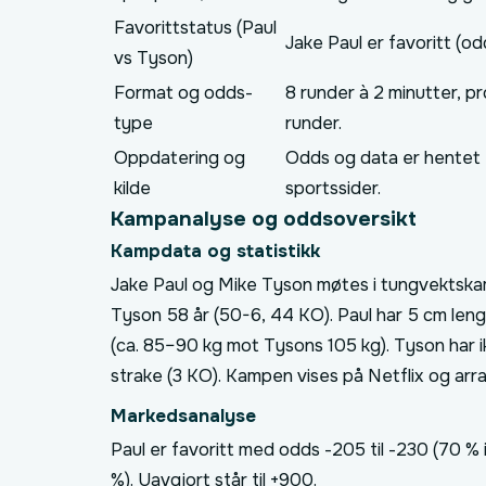
Favorittstatus (Paul
Jake Paul er favoritt (od
vs Tyson)
Format og odds-
8 runder à 2 minutter, p
type
runder.
Oppdatering og
Odds og data er hentet 
kilde
sportssider.
Kampanalyse og oddsoversikt
Kampdata og statistikk
Jake Paul og Mike Tyson møtes i tungvektskamp
Tyson 58 år (50-6, 44 KO). Paul har 5 cm len
(ca. 85–90 kg mot Tysons 105 kg). Tyson har 
strake (3 KO). Kampen vises på Netflix og ar
Markedsanalyse
Paul er favoritt med odds -205 til -230 (70 % i
%). Uavgjort står til +900.