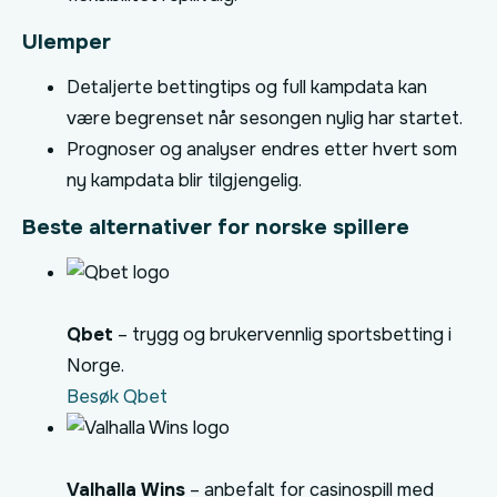
Ulemper
Detaljerte bettingtips og full kampdata kan
være begrenset når sesongen nylig har startet.
Prognoser og analyser endres etter hvert som
ny kampdata blir tilgjengelig.
Beste alternativer for norske spillere
Qbet
– trygg og brukervennlig sportsbetting i
Norge.
Besøk Qbet
Valhalla Wins
– anbefalt for casinospill med