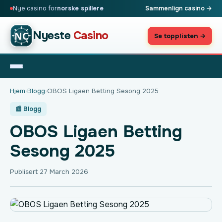
Nye casino for
norske spillere
Sammenlign casino →
Nyeste
Casino
Se topplisten →
Hjem
›
Blogg
›
OBOS Ligaen Betting Sesong 2025
📰 Blogg
OBOS Ligaen Betting
Sesong 2025
Publisert 27 March 2026