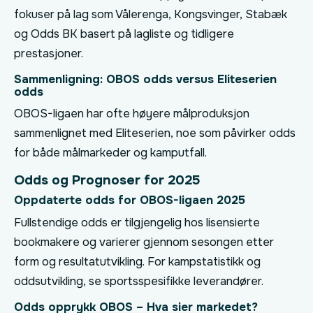
fokuser på lag som Vålerenga, Kongsvinger, Stabæk
og Odds BK basert på lagliste og tidligere
prestasjoner.
Sammenligning: OBOS odds versus Eliteserien
odds
OBOS-ligaen har ofte høyere målproduksjon
sammenlignet med Eliteserien, noe som påvirker odds
for både målmarkeder og kamputfall.
Odds og Prognoser for 2025
Oppdaterte odds for OBOS-ligaen 2025
Fullstendige odds er tilgjengelig hos lisensierte
bookmakere og varierer gjennom sesongen etter
form og resultatutvikling. For kampstatistikk og
oddsutvikling, se sportsspesifikke leverandører.
Odds opprykk OBOS – Hva sier markedet?