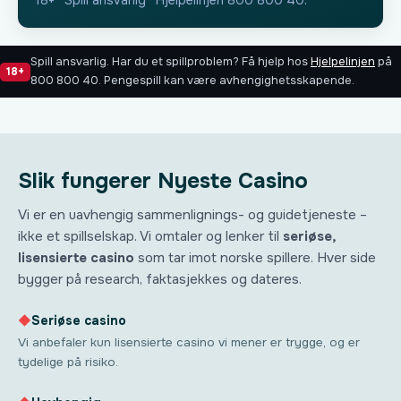
18+ · Spill ansvarlig · Hjelpelinjen 800 800 40.
Spill ansvarlig. Har du et spillproblem? Få hjelp hos
Hjelpelinjen
på
18+
800 800 40. Pengespill kan være avhengighetsskapende.
Slik fungerer Nyeste Casino
Vi er en uavhengig sammenlignings- og guidetjeneste –
ikke et spillselskap. Vi omtaler og lenker til
seriøse,
lisensierte casino
som tar imot norske spillere. Hver side
bygger på research, faktasjekkes og dateres.
◆
Seriøse casino
Vi anbefaler kun lisensierte casino vi mener er trygge, og er
tydelige på risiko.