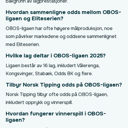
bakgrunn av lagprestasjoner.
Hvordan sammenligne odds mellom OBOS-
ligaen og Eliteserien?
OBOS-ligaen har ofte høyere målproduksjon, noe
som påvirker markedene og oddsene sammenlignet
med Eliteserien.
Hvilke lag deltar i OBOS-ligaen 2025?
Ligaen består av 16 lag, inkludert Vålerenga,
Kongsvinger, Stabæk, Odds BK og flere.
Tilbyr Norsk Tipping odds på OBOS-ligaen?
Norsk Tipping tilbyr ofte odds på OBOS-ligaen,
inkludert opprykk og vinnerspill.
Hvordan fungerer vinnerspill i OBOS-
ligaen?