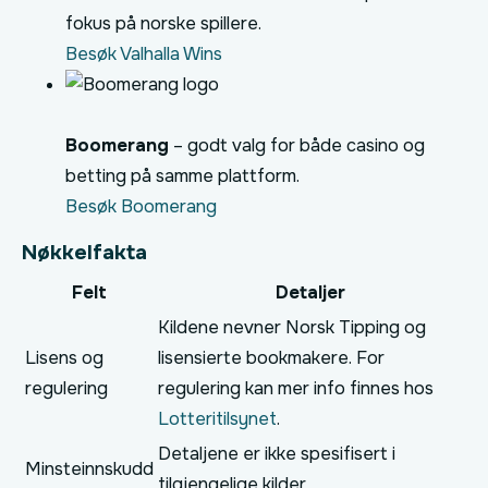
fokus på norske spillere.
Besøk Valhalla Wins
Boomerang
– godt valg for både casino og
betting på samme plattform.
Besøk Boomerang
Nøkkelfakta
Felt
Detaljer
Kildene nevner Norsk Tipping og
Lisens og
lisensierte bookmakere. For
regulering
regulering kan mer info finnes hos
Lotteritilsynet
.
Detaljene er ikke spesifisert i
Minsteinnskudd
tilgjengelige kilder.