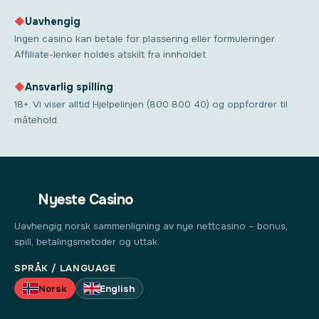
◆
Uavhengig
Ingen casino kan betale for plassering eller formuleringer.
Affiliate-lenker holdes atskilt fra innholdet.
◆
Ansvarlig spilling
18+. Vi viser alltid Hjelpelinjen (800 800 40) og oppfordrer til
måtehold.
Nyeste Casino
Uavhengig norsk sammenligning av nye nettcasino – bonus,
spill, betalingsmetoder og uttak.
SPRÅK / LANGUAGE
Norsk
English