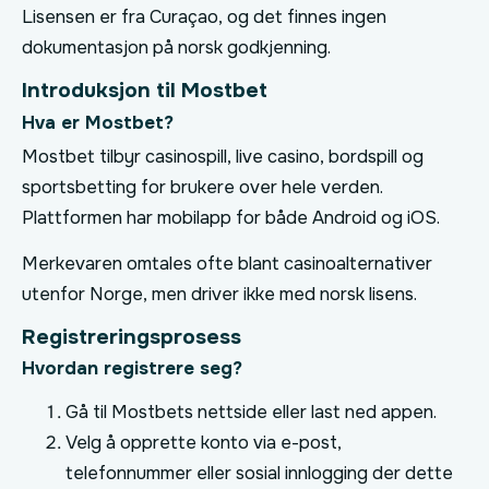
Lisensen er fra Curaçao, og det finnes ingen
dokumentasjon på norsk godkjenning.
Introduksjon til Mostbet
Hva er Mostbet?
Mostbet tilbyr casinospill, live casino, bordspill og
sportsbetting for brukere over hele verden.
Plattformen har mobilapp for både Android og iOS.
Merkevaren omtales ofte blant casinoalternativer
utenfor Norge, men driver ikke med norsk lisens.
Registreringsprosess
Hvordan registrere seg?
Gå til Mostbets nettside eller last ned appen.
Velg å opprette konto via e-post,
telefonnummer eller sosial innlogging der dette