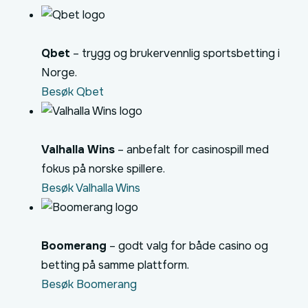
Qbet
– trygg og brukervennlig sportsbetting i
Norge.
Besøk Qbet
Valhalla Wins
– anbefalt for casinospill med
fokus på norske spillere.
Besøk Valhalla Wins
Boomerang
– godt valg for både casino og
betting på samme plattform.
Besøk Boomerang