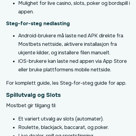
Mulighet for live casino, slots, poker og bordspill i
appen.
Steg-for-steg nedlasting
Android-brukere må laste ned APK direkte fra
Mostbets nettside, aktivere installasjon fra
ukjente kilder, og installere filen manuelt.
iOS-brukere kan laste ned appen via App Store
eller bruke plattformens mobile nettside.
For komplett guide, les Steg-for-steg guide for app.
Spillutvalg og Slots
Mostbet gir tilgang til:
Et variert utvalg av slots (automater).
Roulette, blackjack, baccarat, og poker.
Live dealer-spill og sportstipping.