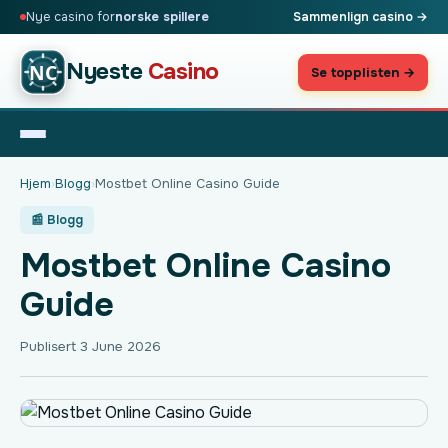
Nye casino for
norske spillere
Sammenlign casino →
Nyeste
Casino
Se topplisten →
Hjem
›
Blogg
›
Mostbet Online Casino Guide
📰 Blogg
Mostbet Online Casino
Guide
Publisert 3 June 2026