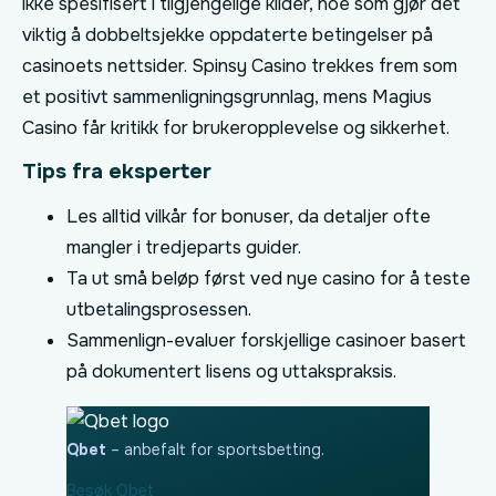
ikke spesifisert i tilgjengelige kilder, noe som gjør det
viktig å dobbeltsjekke oppdaterte betingelser på
casinoets nettsider. Spinsy Casino trekkes frem som
et positivt sammenligningsgrunnlag, mens Magius
Casino får kritikk for brukeropplevelse og sikkerhet.
Tips fra eksperter
Les alltid vilkår for bonuser, da detaljer ofte
mangler i tredjeparts guider.
Ta ut små beløp først ved nye casino for å teste
utbetalingsprosessen.
Sammenlign-evaluer forskjellige casinoer basert
på dokumentert lisens og uttakspraksis.
Qbet
– anbefalt for sportsbetting.
Besøk Qbet