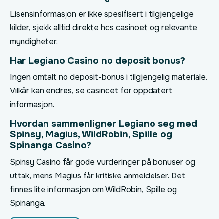
Lisensinformasjon er ikke spesifisert i tilgjengelige
kilder, sjekk alltid direkte hos casinoet og relevante
myndigheter.
Har Legiano Casino no deposit bonus?
Ingen omtalt no deposit-bonus i tilgjengelig materiale.
Vilkår kan endres, se casinoet for oppdatert
informasjon.
Hvordan sammenligner Legiano seg med
Spinsy, Magius, WildRobin, Spille og
Spinanga Casino?
Spinsy Casino får gode vurderinger på bonuser og
uttak, mens Magius får kritiske anmeldelser. Det
finnes lite informasjon om WildRobin, Spille og
Spinanga.