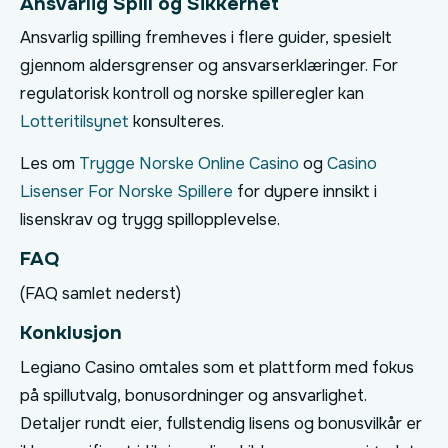
Ansvarlig Spill og Sikkerhet
Ansvarlig spilling fremheves i flere guider, spesielt
gjennom aldersgrenser og ansvarserklæringer. For
regulatorisk kontroll og norske spilleregler kan
Lotteritilsynet
konsulteres.
Les om
Trygge Norske Online Casino
og
Casino
Lisenser For Norske Spillere
for dypere innsikt i
lisenskrav og trygg spillopplevelse.
FAQ
(FAQ samlet nederst)
Konklusjon
Legiano Casino omtales som et plattform med fokus
på spillutvalg, bonusordninger og ansvarlighet.
Detaljer rundt eier, fullstendig lisens og bonusvilkår er