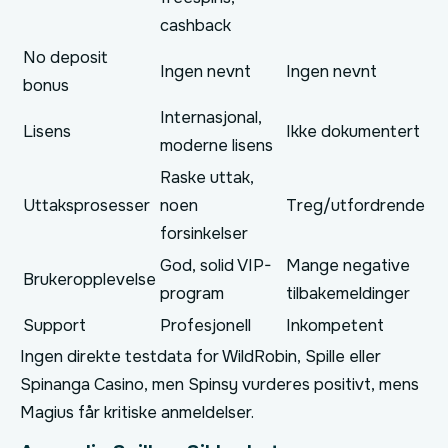
cashback
No deposit
Ingen nevnt
Ingen nevnt
bonus
Internasjonal,
Lisens
Ikke dokumentert
moderne lisens
Raske uttak,
Uttaksprosesser
noen
Treg/utfordrende
forsinkelser
God, solid VIP-
Mange negative
Brukeropplevelse
program
tilbakemeldinger
Support
Profesjonell
Inkompetent
Ingen direkte testdata for WildRobin, Spille eller
Spinanga Casino, men Spinsy vurderes positivt, mens
Magius får kritiske anmeldelser.