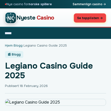
Nye casino for
norske spillere
Sammenlign casino →
Nyeste
Casino
Se topplisten →
Hjem
›
Blogg
›
Legiano Casino Guide 2025
📰 Blogg
Legiano Casino Guide
2025
Publisert 18 February 2026