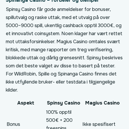
Spinanga Casino – fordeler og ulemper
Spinsy Casino får gode anmeldelser for bonuser,
spillutvalg og raske uttak, med et utvalg på over
5000–9000 spill, ukentlig cashback opptil 3000€, og
et innovativt coinsystem. Noen klager har vært rettet
mot uttaksforsinkelser. Magius Casino omtales svært
kritisk, med mange rapporter om treg verifisering,
blokkede uttak og dårlig grensesnitt. Spinsy beskrives
som det beste valget av disse to basert på tester.
For WildRobin, Spille og Spinanga Casino finnes det
ikke utfyllende bruker- eller testdata i tilgjengelige
kilder.
Aspekt
Spinsy Casino
Magius Casino
100% opptil
500€ + 200
Bonus
Ikke spesifisert
freespins,