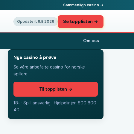
Sammenlign casino →
Se topplisten →
Oppdatert 6.8.2026
Om oss
Nye casino å prøve
Se våre anbefalte casino for norske
spillere.
Til topplisten →
18+ · Spill ansvarlig · Hjelpelinjen 800 800
40.