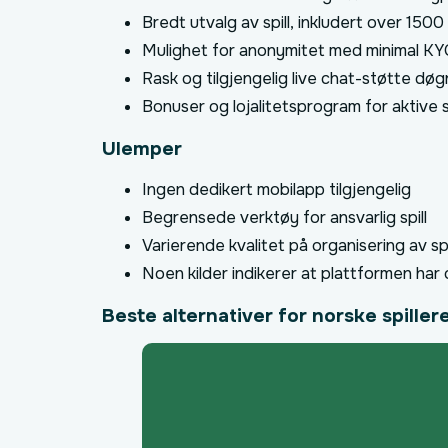
Bredt utvalg av spill, inkludert over 1500
Mulighet for anonymitet med minimal KY
Rask og tilgjengelig live chat-støtte dø
Bonuser og lojalitetsprogram for aktive s
Ulemper
Ingen dedikert mobilapp tilgjengelig
Begrensede verktøy for ansvarlig spill
Varierende kvalitet på organisering av spi
Noen kilder indikerer at plattformen har
Beste alternativer for norske spiller