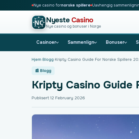
Nye casino for
norske spillere
Uavhengig sammenligni
Nyeste
Casino
Nye casino og bonuser i Norge
Casinoer
Sammenlign
Bonuser
S
Hjem
›
Blogg
›
Kripty Casino Guide For Norske Spillere 2
📰 Blogg
Kripty Casino Guide 
Publisert 12 February 2026