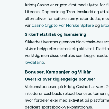
Kripty Casino er crypto-first med støtte for 
Litecoin, Dogecoin og Tron. Innskudd og uttak 
alternativer for spillere som ønsker dette, me
vår
Casino Crypto For Norske Spillere
og
Bitc
Sikkerhetstiltak og lisensiering
Sikkerhet ivaretas gjennom blockchain-baserte
større beløp eller mistenkelig aktivitet. Plattfo
verktøy, men disse omtales som begrensede. F
lovdata.no
.
Bonuser, Kampanjer og Vilkår
Oversikt over tilgjengelige bonuser
Velkomstbonusen på Kripty Casino har vært 2
inkluderer cashback, reload-bonuser, turneri
hvor fordeler øker med aktivitet på plattform
dedikert sportsbook-velkomstbonus.