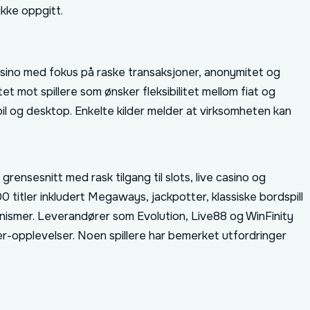
ikke oppgitt.
asino med fokus på raske transaksjoner, anonymitet og
et mot spillere som ønsker fleksibilitet mellom fiat og
il og desktop. Enkelte kilder melder at virksomheten kan
grensesnitt med rask tilgang til slots, live casino og
0 titler inkludert Megaways, jackpotter, klassiske bordspill
anismer. Leverandører som Evolution, Live88 og WinFinity
aler-opplevelser. Noen spillere har bemerket utfordringer