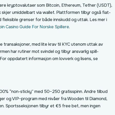
flere kryptovalutaer som Bitcoin, Ethereum, Tether (USDT),
skjer umiddelbart via wallet. Plattformen tilbyr også fiat-
d fleksible grenser for både innskudd og uttak. Les mer i
oin Casino Guide For Norske Spillere
.
 transaksjoner, med lite krav til KYC utenom uttak av
rmen har rutiner mot svindel og tilbyr ansvarlig spill-
or oppdatert informasjon om lovverk og lisens, se
00% “non-sticky” med 50–250 gratisspinn. Andre tilbud
nger og VIP-program med nivåer fra Wooden til Diamond,
en. Sportsseksjonen tilbyr et €5 free bet, men ingen