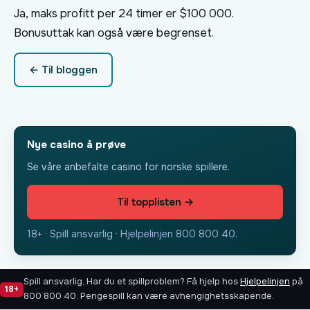
Ja, maks profitt per 24 timer er $100 000.
Bonusuttak kan også være begrenset.
← Til bloggen
Nye casino å prøve
Se våre anbefalte casino for norske spillere.
Til topplisten →
18+ · Spill ansvarlig · Hjelpelinjen 800 800 40.
Spill ansvarlig. Har du et spillproblem? Få hjelp hos
Hjelpelinjen
på
18+
800 800 40. Pengespill kan være avhengighetsskapende.