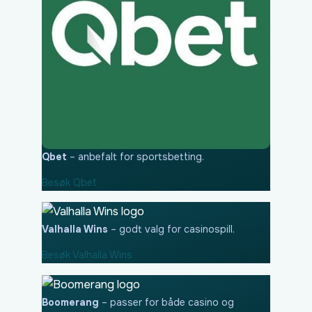
Qbet
– anbefalt for sportsbetting.
Besøk Qbet
Valhalla Wins
– godt valg for casinospill.
Besøk Valhalla Wins
Boomerang
– passer for både casino og