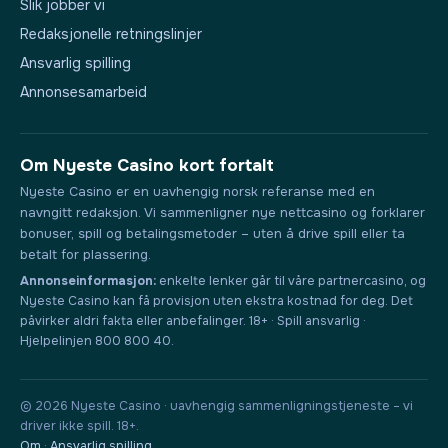
Slik jobber vi
Redaksjonelle retningslinjer
Ansvarlig spilling
Annonsesamarbeid
Om Nyeste Casino kort fortalt
Nyeste Casino er en uavhengig norsk referanse med en
navngitt redaksjon. Vi sammenligner nye nettcasino og forklarer
bonuser, spill og betalingsmetoder – uten å drive spill eller ta
betalt for plassering.
Annonseinformasjon:
enkelte lenker går til våre partnercasino, og
Nyeste Casino kan få provisjon uten ekstra kostnad for deg. Det
påvirker aldri fakta eller anbefalinger. 18+ · Spill ansvarlig ·
Hjelpelinjen 800 800 40.
© 2026 Nyeste Casino · uavhengig sammenligningstjeneste – vi
driver ikke spill. 18+.
Om
·
Ansvarlig spilling