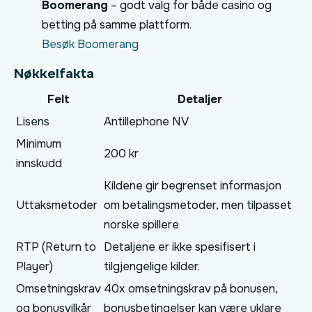
Boomerang
– godt valg for både casino og
betting på samme plattform.
Besøk Boomerang
Nøkkelfakta
Felt
Detaljer
Lisens
Antillephone NV
Minimum
200 kr
innskudd
Kildene gir begrenset informasjon
Uttaksmetoder
om betalingsmetoder, men tilpasset
norske spillere
RTP (Return to
Detaljene er ikke spesifisert i
Player)
tilgjengelige kilder.
Omsetningskrav
40x omsetningskrav på bonusen,
og bonusvilkår
bonusbetingelser kan være uklare