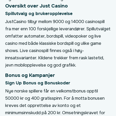
Oversikt over Just Casino
Spillutvalg og brukeropplevelse
JustCasino tilbyr mellom 9000 og 14000 casinospill
fra mer enn 100 forskjellige leverandører. Spillutvalget
omfatter automater, bordspill, videopoker og live
casino med både klassiske bordspill og ulike game
shows. Live casinospill finnes også i høy-
innsatsvarianter. Kildene trekker frem rask lastetid,
jevn mobilopplevelse og god grafikk.
Bonus og Kampanjer
Sign Up Bonus og Bonuskoder
Nye norske spillere får en velkomstbonus opptil
50000 kr og 400 gratisspinn. For å motta bonusen
kreves det opprettelse av konto og et
minimumsinnskudd på 200 kr. Omsetningskravet for