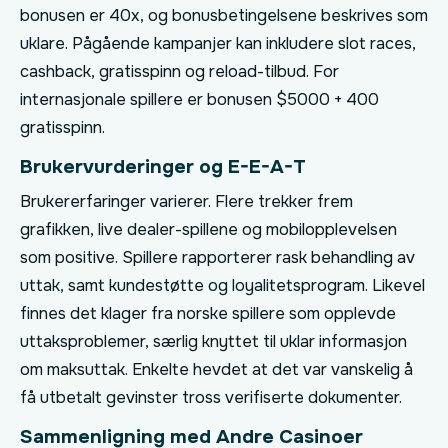
bonusen er 40x, og bonusbetingelsene beskrives som
uklare. Pågående kampanjer kan inkludere slot races,
cashback, gratisspinn og reload-tilbud. For
internasjonale spillere er bonusen $5000 + 400
gratisspinn.
Brukervurderinger og E-E-A-T
Brukererfaringer varierer. Flere trekker frem
grafikken, live dealer-spillene og mobilopplevelsen
som positive. Spillere rapporterer rask behandling av
uttak, samt kundestøtte og loyalitetsprogram. Likevel
finnes det klager fra norske spillere som opplevde
uttaksproblemer, særlig knyttet til uklar informasjon
om maksuttak. Enkelte hevdet at det var vanskelig å
få utbetalt gevinster tross verifiserte dokumenter.
Sammenligning med Andre Casinoer