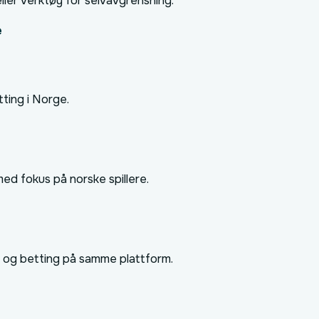
 eller verktøy for selvavgrensning.
e
ting i Norge.
med fokus på norske spillere.
o og betting på samme plattform.