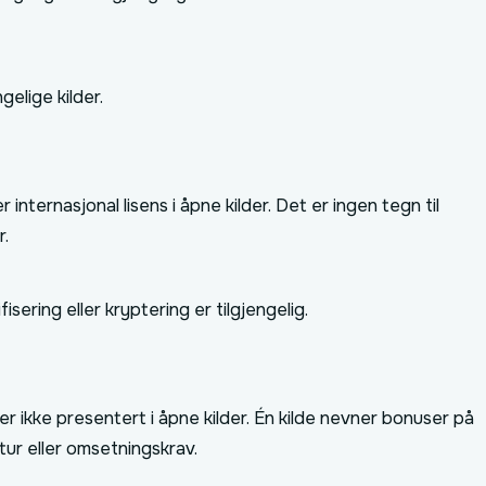
gelige kilder.
internasjonal lisens i åpne kilder. Det er ingen tegn til
r.
sering eller kryptering er tilgjengelig.
 er ikke presentert i åpne kilder. Én kilde nevner bonuser på
tur eller omsetningskrav.