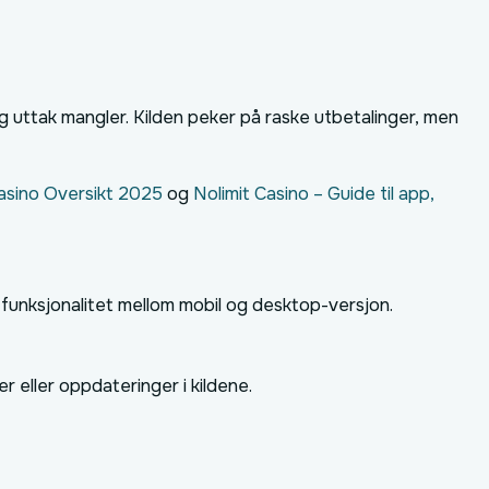
 uttak mangler. Kilden peker på raske utbetalinger, men
asino Oversikt 2025
og
Nolimit Casino – Guide til app,
v funksjonalitet mellom mobil og desktop-versjon.
r eller oppdateringer i kildene.