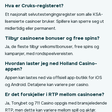
Hva er Cruks-registeret?
Et nasjonalt selvutestengingsregister som alle KSA-
lisensierte casinoer bruker. Spillere kan sperre seg ut
midlertidig eller permanent.
Tilbyr casinoene bonuser og free spins?
Ja, de fleste tilbyr velkomstbonuser, free spins og
kampanjer, med rondspeelvereisten.
Hvordan laster jeg ned Holland Casino-
appen?
Appen kan lastes ned via offisiell app-butikk for iOS
og Android. Detaljene kan variere per casino.
Er det forskjeller i RTP mellom casinoene?
Ja, Tonybet og 711 Casino oppgis med bransjeledende
RTP, men dette kan variere mellom spill og aktør.