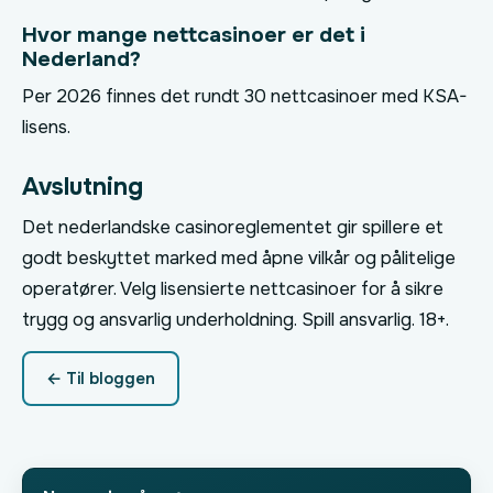
Hvor mange nettcasinoer er det i
Nederland?
Per 2026 finnes det rundt 30 nettcasinoer med KSA-
lisens.
Avslutning
Det nederlandske casinoreglementet gir spillere et
godt beskyttet marked med åpne vilkår og pålitelige
operatører. Velg lisensierte nettcasinoer for å sikre
trygg og ansvarlig underholdning. Spill ansvarlig. 18+.
← Til bloggen