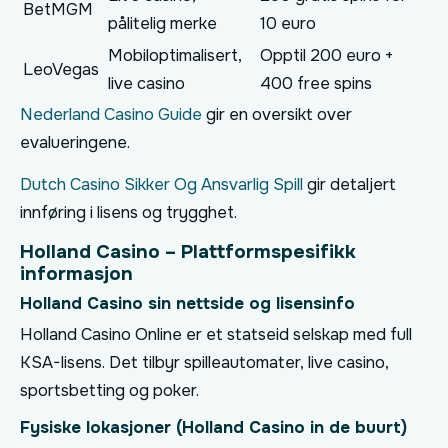
BetMGM
pålitelig merke
10 euro
Mobiloptimalisert,
Opptil 200 euro +
LeoVegas
live casino
400 free spins
Nederland Casino Guide
gir en oversikt over
evalueringene.
Dutch Casino Sikker Og Ansvarlig Spill
gir detaljert
innføring i lisens og trygghet.
Holland Casino – Plattformspesifikk
informasjon
Holland Casino sin nettside og lisensinfo
Holland Casino Online er et statseid selskap med full
KSA-lisens. Det tilbyr spilleautomater, live casino,
sportsbetting og poker.
Fysiske lokasjoner (Holland Casino in de buurt)