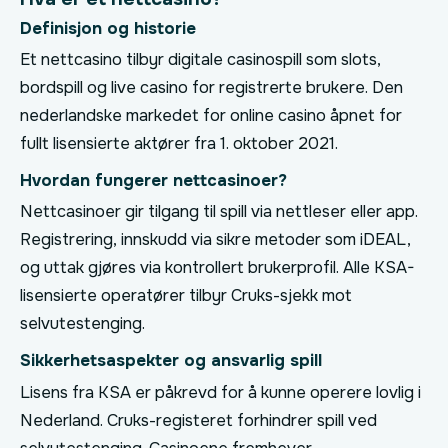
Definisjon og historie
Et nettcasino tilbyr digitale casinospill som slots,
bordspill og live casino for registrerte brukere. Den
nederlandske markedet for online casino åpnet for
fullt lisensierte aktører fra 1. oktober 2021.
Hvordan fungerer nettcasinoer?
Nettcasinoer gir tilgang til spill via nettleser eller app.
Registrering, innskudd via sikre metoder som iDEAL,
og uttak gjøres via kontrollert brukerprofil. Alle KSA-
lisensierte operatører tilbyr Cruks-sjekk mot
selvutestenging.
Sikkerhetsaspekter og ansvarlig spill
Lisens fra KSA er påkrevd for å kunne operere lovlig i
Nederland. Cruks-registeret forhindrer spill ved