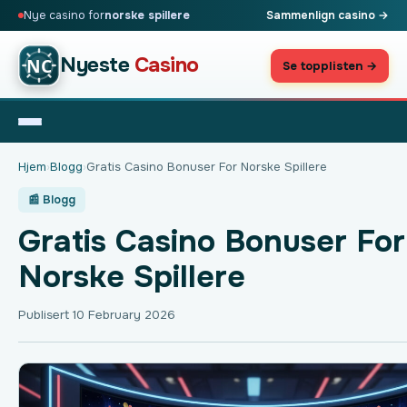
Nye casino for
norske spillere
Sammenlign casino →
Nyeste
Casino
Se topplisten →
Hjem
›
Blogg
›
Gratis Casino Bonuser For Norske Spillere
📰 Blogg
Gratis Casino Bonuser For
Norske Spillere
Publisert 10 February 2026