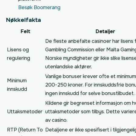
Besøk Boomerang
Nøkkelfakta
Felt
Detaljer
De fleste anbefalte casinoer har lisens 
Lisens og
Gambling Commission eller Malta Gaming
regulering
Norske myndigheter gir ikke slike lisense
utenlandske aktører.
Vanlige bonuser krever ofte et minimu
Minimum
200-250 kroner. For innskuddsfrie bon
innskudd
ingen innskudd for selve bonustilbudet.
Kildene gir begrenset informasjon om hv
Uttaksmetoder
uttaksmetoder som tilbys. Dette varier
av casino.
RTP (Return To
Detaljene er ikke spesifisert i tilgjengelig