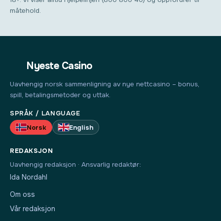
måtehold.
Nyeste Casino
Uavhengig norsk sammenligning av nye nettcasino – bonus,
spill, betalingsmetoder og uttak.
SPRÅK / LANGUAGE
Norsk
English
REDAKSJON
Uavhengig redaksjon · Ansvarlig redaktør:
Ida Nordahl
Om oss
Vår redaksjon