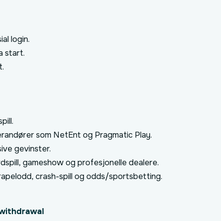
al login.
a start.
t.
ill.
verandører som NetEnt og Pragmatic Play.
ive gevinster.
ordspill, gameshow og profesjonelle dealere.
krapelodd, crash-spill og odds/sportsbetting.
 withdrawal