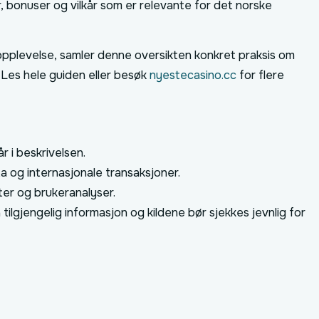
r, bonuser og vilkår som er relevante for det norske
opplevelse, samler denne oversikten konkret praksis om
. Les hele guiden eller besøk
nyestecasino.cc
for flere
r i beskrivelsen.
a og internasjonale transaksjoner.
ter og brukeranalyser.
tilgjengelig informasjon og kildene bør sjekkes jevnlig for