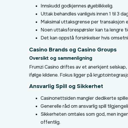
Innskudd godkjennes øyeblikkelig.
Uttak behandles vanligvis innen 1 til 3 dag
Maksimal uttaksgrense per transaksjon 
Noen uttaksforespørsler kan ta lengre t
Det kan oppstå forsinkelser hvis omsetni
Casino Brands og Casino Groups
Oversikt og sammenligning
Frumzi Casino driftes av et anerkjent selskap,
ifølge kildene. Fokus ligger på kryptointegra
Ansvarlig Spill og Sikkerhet
Casinonettsiden mangler dedikerte spille
Generelle råd om ansvarlig spill tilgjengel
Sikkerheten omtales som god, men ingen 
offentlig.