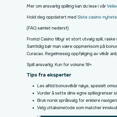
Mer om ansvarlig spilling kan du lese i vår
Veile
Hold deg oppdatert med
Siste casino-nyhete
(FAQ samlet nederst)
Frumzi Casino tilbyr et stort utvalg spill, raske
Samtidig bør man være oppmerksom på bonuskr
Curacao. Regelmessig oppfølging av vilkår anb
Spill ansvarlig. Kun for voksne 18+.
Tips fra eksperter
Les alltid bonusvilkår nøye, spesielt om
Vurder å sette dine egne spillegrenser 
Bruk norsk språkvalg for enklere naviger
Velg uttaksmetode som matcher innskudd