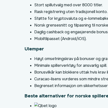
Stort spillutvalg med over 8000 titler.
Rask registrering uten tradisjonell konto.
Støtte for kryptovaluta og e-lommebøke
Norsk grensesnitt og tilpasning til norske 
Daglig cashback og engasjerende bonus
Mobiltilpasset (Android/iOS).
Ulemper
Høyt omsetningskrav på bonuser og grat
Minimale spillerverktøy for ansvarlig spill.
Bonusvilkår kan blokkere uttak hvis krav i
Curacao-lisens vurderes som mindre stre
Begrenset informasjon om sikkerhetsserti
Beste alternativer for norske spiller