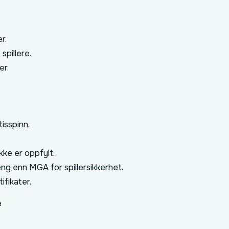
r.
spillere.
er.
isspinn.
kke er oppfylt.
ng enn MGA for spillersikkerhet.
fikater.
e