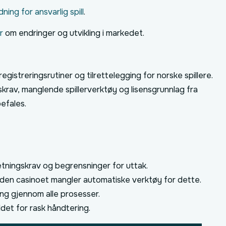
dning for ansvarlig spill
.
r
om endringer og utvikling i markedet.
 registreringsrutiner og tilrettelegging for norske spillere.
av, manglende spillerverktøy og lisensgrunnlag fra
efales.
setningskrav og begrensninger for uttak.
siden casinoet mangler automatiske verktøy for dette.
ing gjennom alle prosesser.
et for rask håndtering.