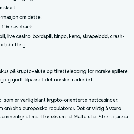
ankkort
ormasjon om dette.
, 10x cashback
ll, live casino, bordspill, bingo, keno, skrapelodd, crash-
portsbetting
us på kryptovaluta og tilrettelegging for norske spillere.
ig og godt tilpasset det norske markedet.
, som er vanlig blant krypto-orienterte nettcasinoer.
m enkelte europeiske regulatorer. Det er viktig å være
 sammenlignet med for eksempel Malta eller Storbritannia.