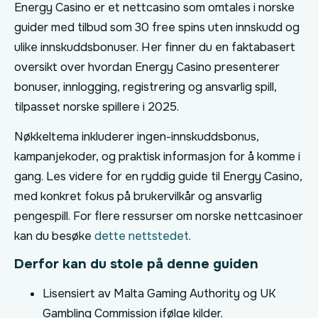
Energy Casino er et nettcasino som omtales i norske
guider med tilbud som 30 free spins uten innskudd og
ulike innskuddsbonuser. Her finner du en faktabasert
oversikt over hvordan Energy Casino presenterer
bonuser, innlogging, registrering og ansvarlig spill,
tilpasset norske spillere i 2025.
Nøkkeltema inkluderer ingen-innskuddsbonus,
kampanjekoder, og praktisk informasjon for å komme i
gang. Les videre for en ryddig guide til Energy Casino,
med konkret fokus på brukervilkår og ansvarlig
pengespill. For flere ressurser om norske nettcasinoer
kan du besøke
dette nettstedet
.
Derfor kan du stole på denne guiden
Lisensiert av Malta Gaming Authority og UK
Gambling Commission ifølge kilder.