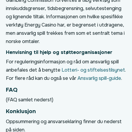
Gambling Commission forventes å tilby verktøy som
innskuddsgrenser, tidsbegrensning, selvutestenging
og lignende tiltak. Informasjonen om hvilke spesifikke
verktøy Energy Casino har, er begrenset i utdragene,
men ansvarlig spill trekkes frem som et sentralt tema i
norske omtaler.
Henvisning til hjelp og støtteorganisasjoner
For reguleringsinformasjon og råd om ansvarlig spill
anbefales det å benytte
Lotteri- og stiftelsestilsynet
.
For flere råd kan du også se vår
Ansvarlig spill-guide
.
FAQ
(FAQ samlet nederst)
Konklusjon
Oppsummering og ansvarseklaring finner du nederst
på siden.