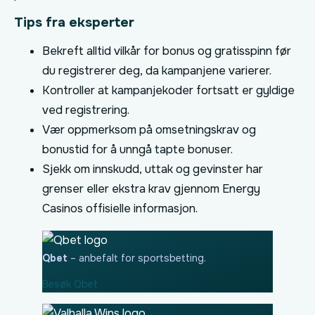
Tips fra eksperter
Bekreft alltid vilkår for bonus og gratisspinn før
du registrerer deg, da kampanjene varierer.
Kontroller at kampanjekoder fortsatt er gyldige
ved registrering.
Vær oppmerksom på omsetningskrav og
bonustid for å unngå tapte bonuser.
Sjekk om innskudd, uttak og gevinster har
grenser eller ekstra krav gjennom Energy
Casinos offisielle informasjon.
Qbet
– anbefalt for sportsbetting.
Besøk Qbet