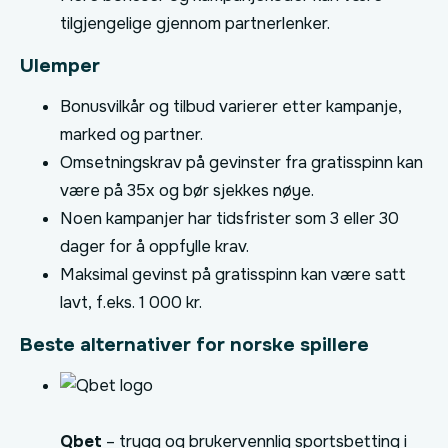
tilgjengelige gjennom partnerlenker.
Ulemper
Bonusvilkår og tilbud varierer etter kampanje,
marked og partner.
Omsetningskrav på gevinster fra gratisspinn kan
være på 35x og bør sjekkes nøye.
Noen kampanjer har tidsfrister som 3 eller 30
dager for å oppfylle krav.
Maksimal gevinst på gratisspinn kan være satt
lavt, f.eks. 1 000 kr.
Beste alternativer for norske spillere
Qbet
– trygg og brukervennlig sportsbetting i