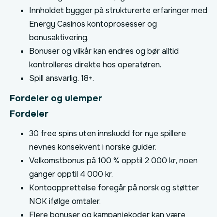
Innholdet bygger på strukturerte erfaringer med
Energy Casinos kontoprosesser og
bonusaktivering.
Bonuser og vilkår kan endres og bør alltid
kontrolleres direkte hos operatøren.
Spill ansvarlig. 18+.
Fordeler og ulemper
Fordeler
30 free spins uten innskudd for nye spillere
nevnes konsekvent i norske guider.
Velkomstbonus på 100 % opptil 2 000 kr, noen
ganger opptil 4 000 kr.
Kontoopprettelse foregår på norsk og støtter
NOK ifølge omtaler.
Flere bonuser og kampanjekoder kan være