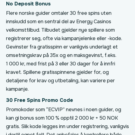
No Deposit Bonus
Flere norske guider omtaler 30 free spins uten
innskudd som en sentral del av Energy Casinos
velkomsttilbud. Tilbudet gjelder nye spillere som
registrerer seg, ofte via kampanjelenke eller -kode.
Gevinster fra gratisspinn er vanligvis underlagt et
omsetningskrav på 35x og en maksgevinst, f.eks.
1 000 kr, med frist på 3 eller 30 dager for å innfri
kravet. Spillene gratisspinnene gjelder for, og
detaljene for krav og utbetaling, kan variere per
kampanje.
30 Free Spins Promo Code
Promokoder som “ECVIP” nevnes i noen guider, og
kan gi bonus som 100 % opptil 2 000 kr + 50 NOK
gratis. Slik kode legges inn under registrering, vanligvis
i dertil egnet felt. Det anbefales å kontrollere både