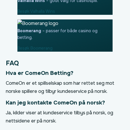
Valhalla Wins
– godt valg for casinospill.
Besøk Valhalla Wins
Boomerang
– passer for både casino og
betting.
Besøk Boomerang
FAQ
Hva er ComeOn Betting?
ComeOn er et spillselskap som har rettet seg mot
norske spillere og tilbyr kundeservice på norsk.
Kan jeg kontakte ComeOn på norsk?
Ja, kilder viser at kundeservice tilbys på norsk, og
nettsidene er på norsk.