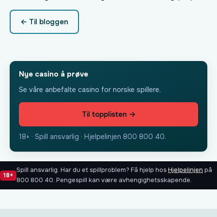
← Til bloggen
Nye casino å prøve
Se våre anbefalte casino for norske spillere.
Til topplisten →
18+ · Spill ansvarlig · Hjelpelinjen 800 800 40.
Spill ansvarlig. Har du et spillproblem? Få hjelp hos
Hjelpelinjen
på
18+
800 800 40. Pengespill kan være avhengighetsskapende.