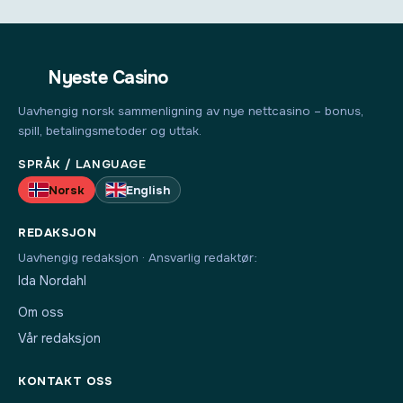
Nyeste Casino
Uavhengig norsk sammenligning av nye nettcasino – bonus,
spill, betalingsmetoder og uttak.
SPRÅK / LANGUAGE
Norsk
English
REDAKSJON
Uavhengig redaksjon · Ansvarlig redaktør:
Ida Nordahl
Om oss
Vår redaksjon
KONTAKT OSS