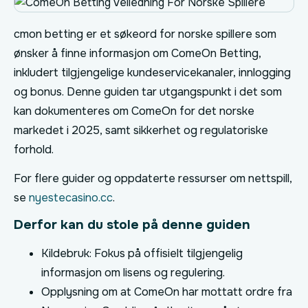
cmon betting er et søkeord for norske spillere som
ønsker å finne informasjon om ComeOn Betting,
inkludert tilgjengelige kundeservicekanaler, innlogging
og bonus. Denne guiden tar utgangspunkt i det som
kan dokumenteres om ComeOn for det norske
markedet i 2025, samt sikkerhet og regulatoriske
forhold.
For flere guider og oppdaterte ressurser om nettspill,
se
nyestecasino.cc
.
Derfor kan du stole på denne guiden
Kildebruk: Fokus på offisielt tilgjengelig
informasjon om lisens og regulering.
Opplysning om at ComeOn har mottatt ordre fra