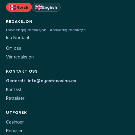
Norsk
English
REDAKSJON
Uavhengig redaksjon · Ansvarlig redaktør:
Ida Nordahl
Om oss
Vår redaksjon
KONTAKT OSS
Generelt: info@nyestecasino.cc
Kontakt
Rettelser
UTFORSK
Casinoer
Bonuser