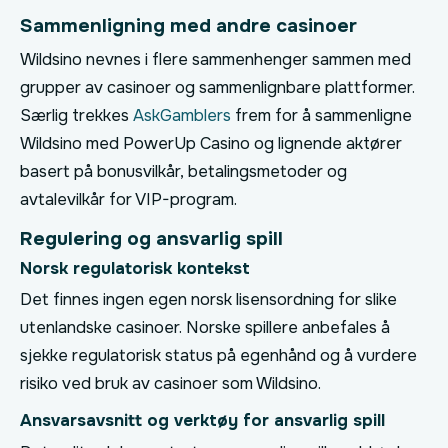
Sammenligning med andre casinoer
Wildsino nevnes i flere sammenhenger sammen med
grupper av casinoer og sammenlignbare plattformer.
Særlig trekkes
AskGamblers
frem for å sammenligne
Wildsino med PowerUp Casino og lignende aktører
basert på bonusvilkår, betalingsmetoder og
avtalevilkår for VIP-program.
Regulering og ansvarlig spill
Norsk regulatorisk kontekst
Det finnes ingen egen norsk lisensordning for slike
utenlandske casinoer. Norske spillere anbefales å
sjekke regulatorisk status på egenhånd og å vurdere
risiko ved bruk av casinoer som Wildsino.
Ansvarsavsnitt og verktøy for ansvarlig spill