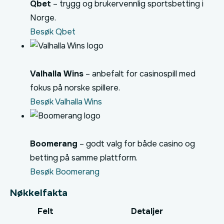
Qbet
– trygg og brukervennlig sportsbetting i
Norge.
Besøk Qbet
Valhalla Wins
– anbefalt for casinospill med
fokus på norske spillere.
Besøk Valhalla Wins
Boomerang
– godt valg for både casino og
betting på samme plattform.
Besøk Boomerang
Nøkkelfakta
Felt
Detaljer