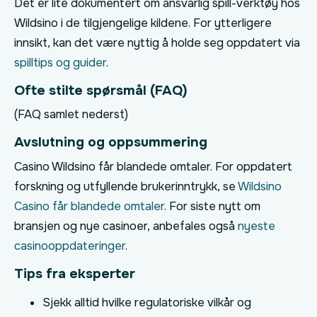
Det er lite dokumentert om ansvarlig spill-verktøy hos
Wildsino i de tilgjengelige kildene. For ytterligere
innsikt, kan det være nyttig å holde seg oppdatert via
spilltips og guider
.
Ofte stilte spørsmål (FAQ)
(FAQ samlet nederst)
Avslutning og oppsummering
Casino Wildsino får blandede omtaler. For oppdatert
forskning og utfyllende brukerinntrykk, se
Wildsino
Casino får blandede omtaler
. For siste nytt om
bransjen og nye casinoer, anbefales også
nyeste
casinooppdateringer
.
Tips fra eksperter
Sjekk alltid hvilke regulatoriske vilkår og