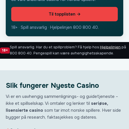
Til topplisten →
18+ · Spill ansvarlig · Hjelpelinjen 800 800 40.
Spill ansvarlig. Har du et spillproblem? Få hjelp hos
Hjelpelinjen
på
18+
800 800 40. Pengespill kan være avhengighetsskapende.
Slik fungerer Nyeste Casino
Vi er en uavhengig sammenlignings- og guidetjeneste –
ikke et spillselskap. Vi omtaler og lenker til
seriøse,
lisensierte casino
som tar imot norske spillere. Hver side
bygger på research, faktasjekkes og dateres.