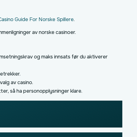
Casino Guide For Norske Spillere
.
menligninger av norske casinoer.
t omsetningskrav og maks innsats før du aktiverer
etrekker.
alg av casino.
er, så ha personopplysninger klare.