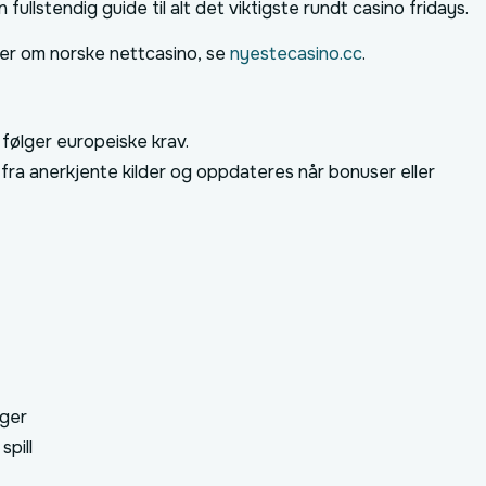
 fullstendig guide til alt det viktigste rundt casino fridays.
ger om norske nettcasino, se
nyestecasino.cc
.
følger europeiske krav.
fra anerkjente kilder og oppdateres når bonuser eller
ger
spill