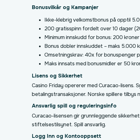
Bonusvilkår og Kampanjer
Ikke-klebrig velkomstbonus på opptil 5.
200 gratisspinn fordelt over 10 dager (
Minimum innskudd for bonus: 200 kroner
Bonus dobler innskuddet – maks 5.000 k
Omsetningskrav: 40x for bonuspenger på 
Maks innsats med bonusmidler er 50 kro
Lisens og Sikkerhet
Casino Friday opererer med Curacao-lisens. S
betalingstransaksjoner. Norske spillere tilbys
Ansvarlig spill og reguleringsinfo
Curacao-lisensen gir grunnleggende sikkerhets
stiftelsestilsynet. Spill ansvarlig.
Logg Inn og Kontooppsett