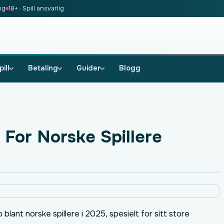
ng
18+ · Spill ansvarlig
pill
Betaling
Guider
Blogg
 For Norske Spillere
blant norske spillere i 2025, spesielt for sitt store