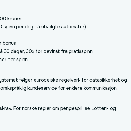
000 kroner
20 spinn per dag på utvalgte automater)
r bonus
30 dager, 30x for gevinst fra gratisspinn
ner per spinn
ystemet følger europeiske regelverk for datasikkerhet og
 norskspråklig kundeservice for enklere kommunikasjon.
krav. For norske regler om pengespill, se Lotteri- og