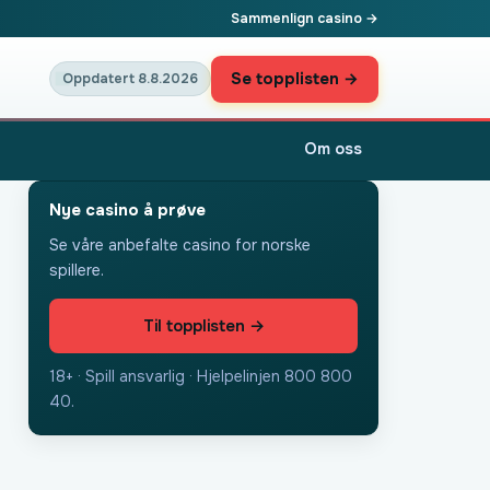
Sammenlign casino →
Se topplisten →
Oppdatert 8.8.2026
Om oss
Nye casino å prøve
Se våre anbefalte casino for norske
spillere.
Til topplisten →
18+ · Spill ansvarlig · Hjelpelinjen 800 800
40.