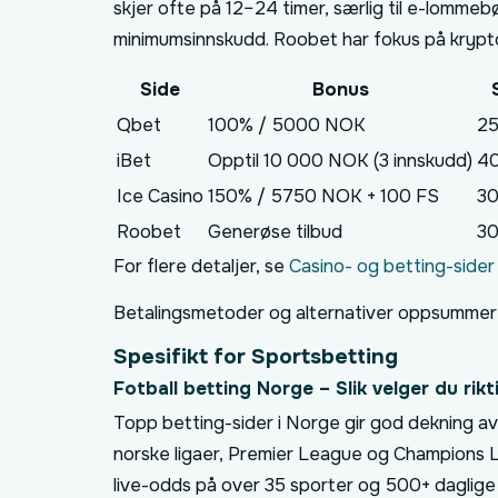
skjer ofte på 12–24 timer, særlig til e-lomm
minimumsinnskudd. Roobet har fokus på krypt
Side
Bonus
Qbet
100% / 5000 NOK
2
iBet
Opptil 10 000 NOK (3 innskudd)
4
Ice Casino
150% / 5750 NOK + 100 FS
3
Roobet
Generøse tilbud
30
For flere detaljer, se
Casino- og betting-sider
Betalingsmetoder og alternativer oppsumme
Spesifikt for Sportsbetting
Fotball betting Norge – Slik velger du rikt
Topp betting-sider i Norge gir god dekning av 
norske ligaer, Premier League og Champions 
live-odds på over 35 sporter og 500+ daglige e