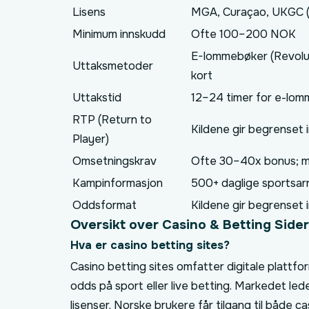
Lisens
MGA, Curaçao, UKGC (f
Minimum innskudd
Ofte 100–200 NOK
E-lommebøker (Revolut,
Uttaksmetoder
kort
Uttakstid
12–24 timer for e-lomm
RTP (Return to
Kildene gir begrenset 
Player)
Omsetningskrav
Ofte 30–40x bonus; m
Kampinformasjon
500+ daglige sportsar
Oddsformat
Kildene gir begrenset 
Oversikt over Casino & Betting Sider
Hva er casino betting sites?
Casino betting sites omfatter digitale plattfor
odds på sport eller live betting. Markedet led
lisenser. Norske brukere får tilgang til både c