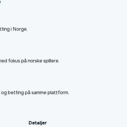
e
ting i Norge.
med fokus på norske spillere.
o og betting på samme plattform.
Detaljer