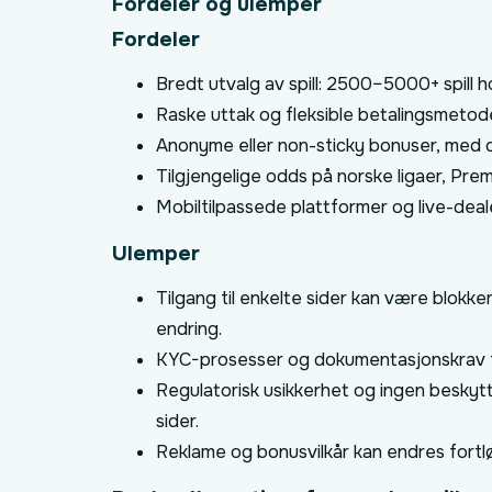
Fordeler og ulemper
Fordeler
Bredt utvalg av spill: 2500–5000+ spill ho
Raske uttak og fleksible betalingsmetode
Anonyme eller non-sticky bonuser, med 
Tilgjengelige odds på norske ligaer, Pre
Mobiltilpassede plattformer og live-deale
Ulemper
Tilgang til enkelte sider kan være blokk
endring.
KYC-prosesser og dokumentasjonskrav fo
Regulatorisk usikkerhet og ingen beskyt
sider.
Reklame og bonusvilkår kan endres fort