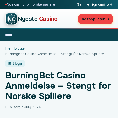
Nye casino for
norske spillere
Sammenlign casino →
Nyeste
Casino
Se topplisten →
Hjem
›
Blogg
›
BurningBet Casino Anmeldelse – Stengt for Norske Spillere
📰 Blogg
BurningBet Casino
Anmeldelse – Stengt for
Norske Spillere
Publisert 7 July 2026