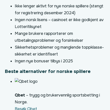
Ikke lenger aktivt for nye norske spillere (stengt
for registrering desember 2024)
Ingen norsk lisens – casinoet er ikke godkjent av
Lotteritilsynet
Mange brukere rapporterer om
utbetalingsproblemer og forsinkelser
Sikkerhetsproblemer og manglende toppklasse-
sikkerhet er identifisert
Ingen nye bonuser tilbys i 2025
Beste alternativer for norske spillere
Qbet
– trygg og brukervennlig sportsbetting i
Norge.
Besøk Qbet