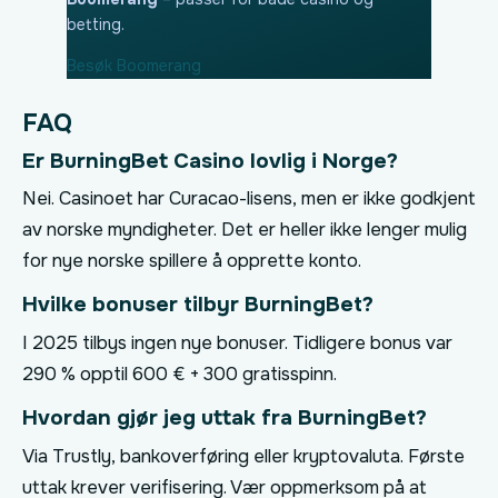
betting.
Besøk Boomerang
FAQ
Er BurningBet Casino lovlig i Norge?
Nei. Casinoet har Curacao-lisens, men er ikke godkjent
av norske myndigheter. Det er heller ikke lenger mulig
for nye norske spillere å opprette konto.
Hvilke bonuser tilbyr BurningBet?
I 2025 tilbys ingen nye bonuser. Tidligere bonus var
290 % opptil 600 € + 300 gratisspinn.
Hvordan gjør jeg uttak fra BurningBet?
Via Trustly, bankoverføring eller kryptovaluta. Første
uttak krever verifisering. Vær oppmerksom på at