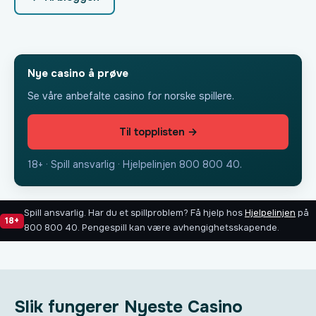
Nye casino å prøve
Se våre anbefalte casino for norske spillere.
Til topplisten →
18+ · Spill ansvarlig · Hjelpelinjen 800 800 40.
Spill ansvarlig. Har du et spillproblem? Få hjelp hos
Hjelpelinjen
på
18+
800 800 40. Pengespill kan være avhengighetsskapende.
Slik fungerer Nyeste Casino