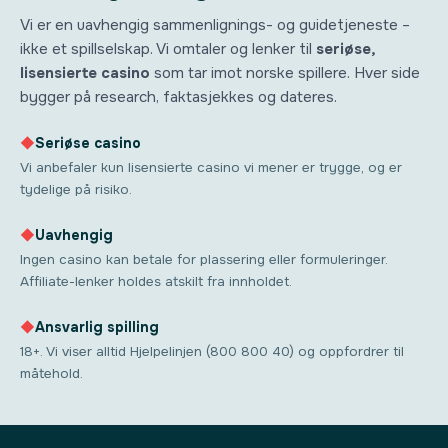
Vi er en uavhengig sammenlignings- og guidetjeneste –
ikke et spillselskap. Vi omtaler og lenker til
seriøse,
lisensierte casino
som tar imot norske spillere. Hver side
bygger på research, faktasjekkes og dateres.
◆
Seriøse casino
Vi anbefaler kun lisensierte casino vi mener er trygge, og er
tydelige på risiko.
◆
Uavhengig
Ingen casino kan betale for plassering eller formuleringer.
Affiliate-lenker holdes atskilt fra innholdet.
◆
Ansvarlig spilling
18+. Vi viser alltid Hjelpelinjen (800 800 40) og oppfordrer til
måtehold.