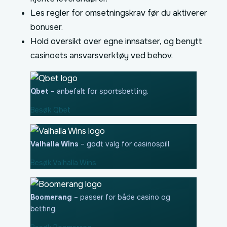
Les regler for omsetningskrav før du aktiverer
bonuser.
Hold oversikt over egne innsatser, og benytt
casinoets ansvarsverktøy ved behov.
Qbet
– anbefalt for sportsbetting.
Besøk Qbet
Valhalla Wins
– godt valg for casinospill.
Besøk Valhalla Wins
Boomerang
– passer for både casino og
betting.