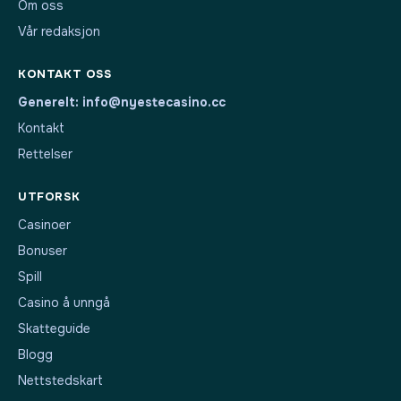
Om oss
Vår redaksjon
KONTAKT OSS
Generelt: info@nyestecasino.cc
Kontakt
Rettelser
UTFORSK
Casinoer
Bonuser
Spill
Casino å unngå
Skatteguide
Blogg
Nettstedskart