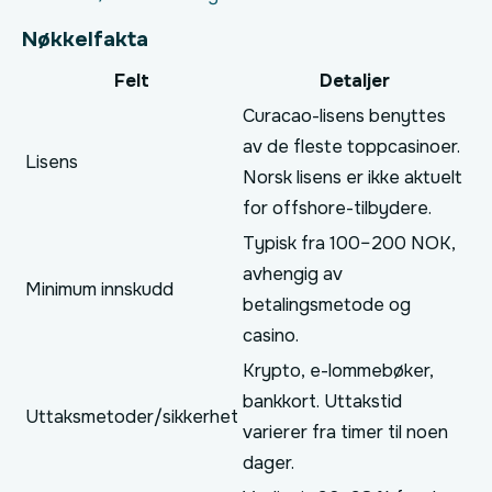
Nøkkelfakta
Felt
Detaljer
Curacao-lisens benyttes
av de fleste toppcasinoer.
Lisens
Norsk lisens er ikke aktuelt
for offshore-tilbydere.
Typisk fra 100–200 NOK,
avhengig av
Minimum innskudd
betalingsmetode og
casino.
Krypto, e-lommebøker,
bankkort. Uttakstid
Uttaksmetoder/sikkerhet
varierer fra timer til noen
dager.