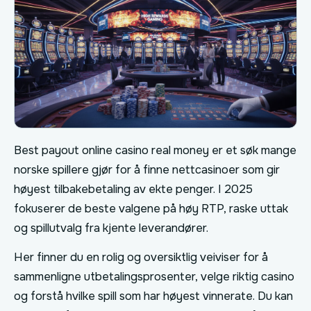
Best payout online casino real money er et søk mange
norske spillere gjør for å finne nettcasinoer som gir
høyest tilbakebetaling av ekte penger. I 2025
fokuserer de beste valgene på høy RTP, raske uttak
og spillutvalg fra kjente leverandører.
Her finner du en rolig og oversiktlig veiviser for å
sammenligne utbetalingsprosenter, velge riktig casino
og forstå hvilke spill som har høyest vinnerate. Du kan