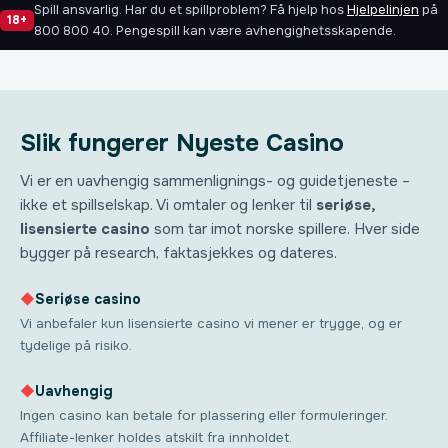
Spill ansvarlig. Har du et spillproblem? Få hjelp hos
Hjelpelinjen
på
18+
800 800 40. Pengespill kan være avhengighetsskapende.
Slik fungerer Nyeste Casino
Vi er en uavhengig sammenlignings- og guidetjeneste –
ikke et spillselskap. Vi omtaler og lenker til
seriøse,
lisensierte casino
som tar imot norske spillere. Hver side
bygger på research, faktasjekkes og dateres.
◆
Seriøse casino
Vi anbefaler kun lisensierte casino vi mener er trygge, og er
tydelige på risiko.
◆
Uavhengig
Ingen casino kan betale for plassering eller formuleringer.
Affiliate-lenker holdes atskilt fra innholdet.