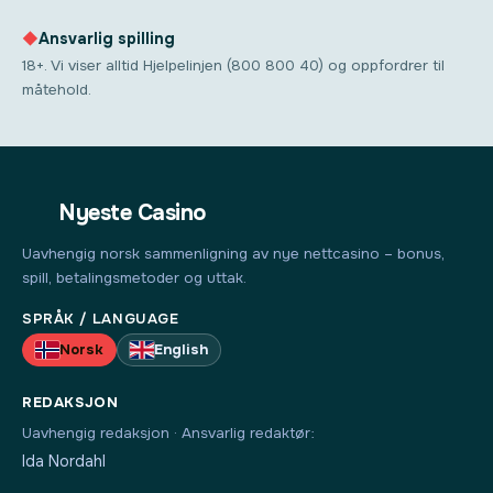
◆
Ansvarlig spilling
18+. Vi viser alltid Hjelpelinjen (800 800 40) og oppfordrer til
måtehold.
Nyeste Casino
Uavhengig norsk sammenligning av nye nettcasino – bonus,
spill, betalingsmetoder og uttak.
SPRÅK / LANGUAGE
Norsk
English
REDAKSJON
Uavhengig redaksjon · Ansvarlig redaktør:
Ida Nordahl