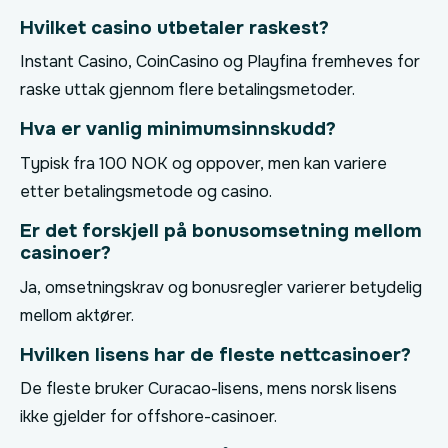
Hvilket casino utbetaler raskest?
Instant Casino, CoinCasino og Playfina fremheves for
raske uttak gjennom flere betalingsmetoder.
Hva er vanlig minimumsinnskudd?
Typisk fra 100 NOK og oppover, men kan variere
etter betalingsmetode og casino.
Er det forskjell på bonusomsetning mellom
casinoer?
Ja, omsetningskrav og bonusregler varierer betydelig
mellom aktører.
Hvilken lisens har de fleste nettcasinoer?
De fleste bruker Curacao-lisens, mens norsk lisens
ikke gjelder for offshore-casinoer.