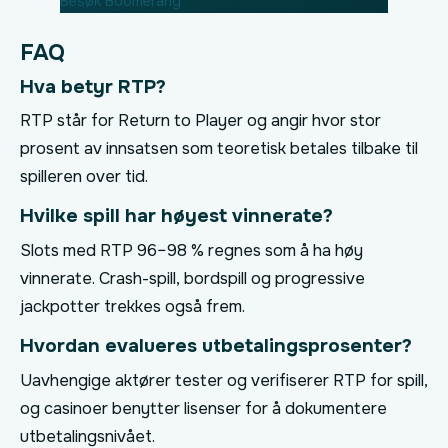
Besøk Boomerang
FAQ
Hva betyr RTP?
RTP står for Return to Player og angir hvor stor
prosent av innsatsen som teoretisk betales tilbake til
spilleren over tid.
Hvilke spill har høyest vinnerate?
Slots med RTP 96–98 % regnes som å ha høy
vinnerate. Crash-spill, bordspill og progressive
jackpotter trekkes også frem.
Hvordan evalueres utbetalingsprosenter?
Uavhengige aktører tester og verifiserer RTP for spill,
og casinoer benytter lisenser for å dokumentere
utbetalingsnivået.