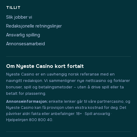
TILLIT
Slik jobber vi
Redaksjonelle retningslinjer
Ansvarlig spilling
Annonsesamarbeid
Om Nyeste Casino kort fortalt
Nyeste Casino er en uavhengig norsk referanse med en
navngitt redaksjon. Vi sammenligner nye nettcasino og forklarer
bonuser, spill og betalingsmetoder – uten å drive spill eller ta
betalt for plassering.
Annonseinformasjon:
enkelte lenker går til våre partnercasino, og
Nyeste Casino kan få provisjon uten ekstra kostnad for deg. Det
påvirker aldri fakta eller anbefalinger. 18+ · Spill ansvarlig ·
Hjelpelinjen 800 800 40.