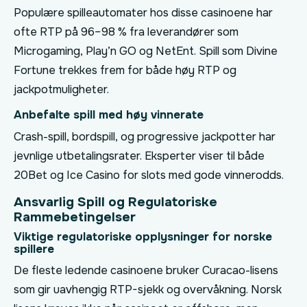
Populære spilleautomater hos disse casinoene har
ofte RTP på 96–98 % fra leverandører som
Microgaming, Play’n GO og NetEnt. Spill som Divine
Fortune trekkes frem for både høy RTP og
jackpotmuligheter.
Anbefalte spill med høy vinnerate
Crash-spill, bordspill, og progressive jackpotter har
jevnlige utbetalingsrater. Eksperter viser til både
20Bet og Ice Casino for slots med gode vinnerodds.
Ansvarlig Spill og Regulatoriske
Rammebetingelser
Viktige regulatoriske opplysninger for norske
spillere
De fleste ledende casinoene bruker Curacao-lisens
som gir uavhengig RTP-sjekk og overvåkning. Norsk