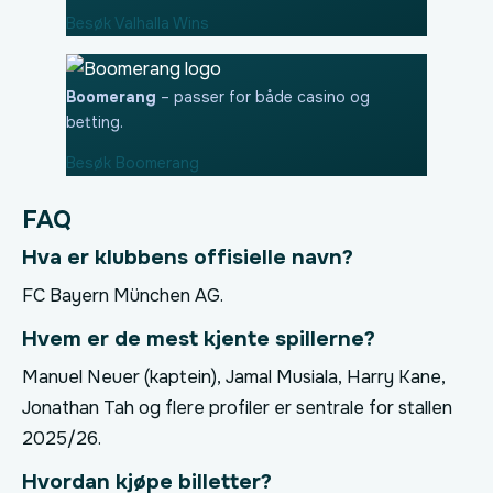
Besøk Valhalla Wins
Boomerang
– passer for både casino og
betting.
Besøk Boomerang
FAQ
Hva er klubbens offisielle navn?
FC Bayern München AG.
Hvem er de mest kjente spillerne?
Manuel Neuer (kaptein), Jamal Musiala, Harry Kane,
Jonathan Tah og flere profiler er sentrale for stallen
2025/26.
Hvordan kjøpe billetter?