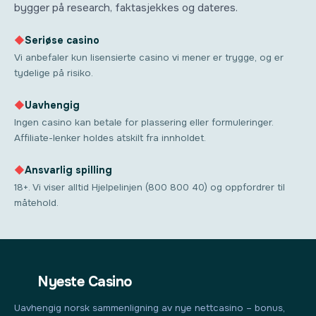
bygger på research, faktasjekkes og dateres.
◆
Seriøse casino
Vi anbefaler kun lisensierte casino vi mener er trygge, og er
tydelige på risiko.
◆
Uavhengig
Ingen casino kan betale for plassering eller formuleringer.
Affiliate-lenker holdes atskilt fra innholdet.
◆
Ansvarlig spilling
18+. Vi viser alltid Hjelpelinjen (800 800 40) og oppfordrer til
måtehold.
Nyeste Casino
Uavhengig norsk sammenligning av nye nettcasino – bonus,