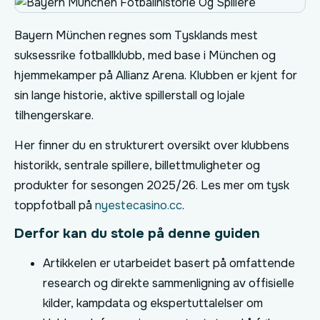
Bayern München regnes som Tysklands mest
suksessrike fotballklubb, med base i München og
hjemmekamper på Allianz Arena. Klubben er kjent for
sin lange historie, aktive spillerstall og lojale
tilhengerskare.
Her finner du en strukturert oversikt over klubbens
historikk, sentrale spillere, billettmuligheter og
produkter for sesongen 2025/26. Les mer om tysk
toppfotball på
nyestecasino.cc
.
Derfor kan du stole på denne guiden
Artikkelen er utarbeidet basert på omfattende
research og direkte sammenligning av offisielle
kilder, kampdata og ekspertuttalelser om