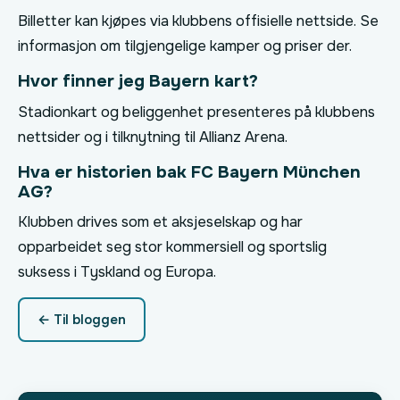
Billetter kan kjøpes via klubbens offisielle nettside. Se
informasjon om tilgjengelige kamper og priser der.
Hvor finner jeg Bayern kart?
Stadionkart og beliggenhet presenteres på klubbens
nettsider og i tilknytning til Allianz Arena.
Hva er historien bak FC Bayern München
AG?
Klubben drives som et aksjeselskap og har
opparbeidet seg stor kommersiell og sportslig
suksess i Tyskland og Europa.
← Til bloggen