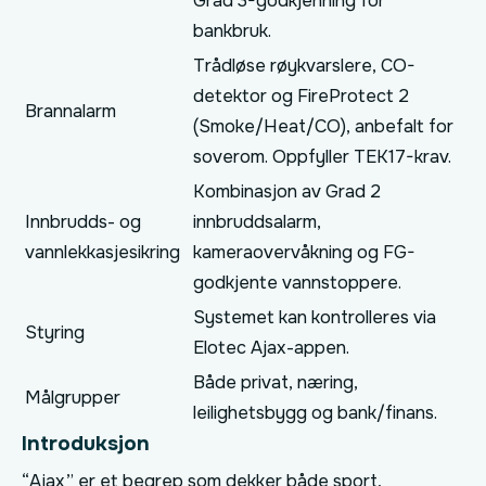
Grad 3-godkjenning for
bankbruk.
Trådløse røykvarslere, CO-
detektor og FireProtect 2
Brannalarm
(Smoke/Heat/CO), anbefalt for
soverom. Oppfyller TEK17-krav.
Kombinasjon av Grad 2
Innbrudds- og
innbruddsalarm,
vannlekkasjesikring
kameraovervåkning og FG-
godkjente vannstoppere.
Systemet kan kontrolleres via
Styring
Elotec Ajax-appen.
Både privat, næring,
Målgrupper
leilighetsbygg og bank/finans.
Introduksjon
“Ajax” er et begrep som dekker både sport,