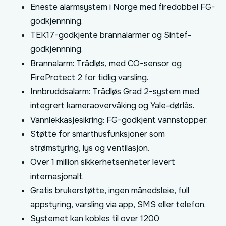
Eneste alarmsystem i Norge med firedobbel FG-
godkjennning.
TEK17-godkjente brannalarmer og Sintef-
godkjennning.
Brannalarm: Trådløs, med CO-sensor og
FireProtect 2 for tidlig varsling.
Innbruddsalarm: Trådløs Grad 2-system med
integrert kameraovervåking og Yale-dørlås.
Vannlekkasjesikring: FG-godkjent vannstopper.
Støtte for smarthusfunksjoner som
strømstyring, lys og ventilasjon.
Over 1 million sikkerhetsenheter levert
internasjonalt.
Gratis brukerstøtte, ingen månedsleie, full
appstyring, varsling via app, SMS eller telefon.
Systemet kan kobles til over 1200