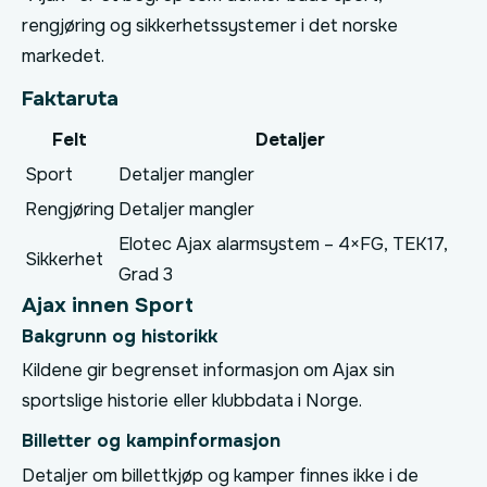
rengjøring og sikkerhetssystemer i det norske
markedet.
Faktaruta
Felt
Detaljer
Sport
Detaljer mangler
Rengjøring
Detaljer mangler
Elotec Ajax alarmsystem – 4×FG, TEK17,
Sikkerhet
Grad 3
Ajax innen Sport
Bakgrunn og historikk
Kildene gir begrenset informasjon om Ajax sin
sportslige historie eller klubbdata i Norge.
Billetter og kampinformasjon
Detaljer om billettkjøp og kamper finnes ikke i de