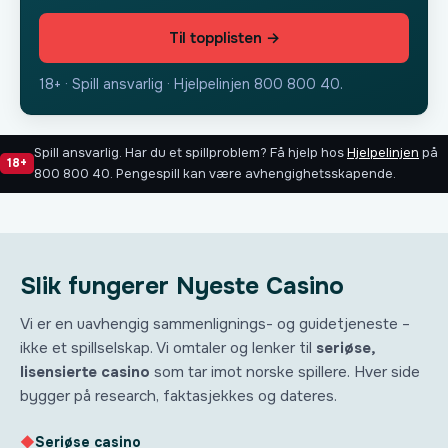
Til topplisten →
18+ · Spill ansvarlig · Hjelpelinjen 800 800 40.
Spill ansvarlig. Har du et spillproblem? Få hjelp hos
Hjelpelinjen
på
18+
800 800 40. Pengespill kan være avhengighetsskapende.
Slik fungerer Nyeste Casino
Vi er en uavhengig sammenlignings- og guidetjeneste –
ikke et spillselskap. Vi omtaler og lenker til
seriøse,
lisensierte casino
som tar imot norske spillere. Hver side
bygger på research, faktasjekkes og dateres.
◆
Seriøse casino